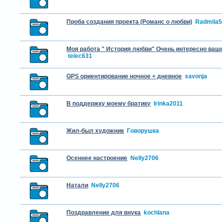
Проба создания проекта (Романс о любви)
Radmila
Моя работа " История любви" Очень интересно ваш
telec631
GPS ориентирование ночное + дневное
savonja
В поддержку моему братику
Irinka2011
Жил-был художник
Гoворушка
Осеннее настроение
Nelly2706
Натали
Nelly2706
Поздравление для внука
kochlana