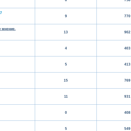
57
9
770
е мнение.
13
902
4
403
5
413
15
769
11
931
0
408
5
549