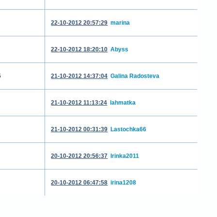
22-10-2012 20:57:29
marina
22-10-2012 18:20:10
Abyss
5
21-10-2012 14:37:04
Galina Radosteva
21-10-2012 11:13:24
lahmatka
21-10-2012 00:31:39
Lastochka66
20-10-2012 20:56:37
Irinka2011
20-10-2012 06:47:58
irina1208