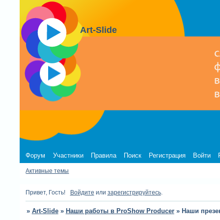
Art-Slide
Форум
Участники
Правила
Поиск
Регистрация
Войти
Активные темы
Привет, Гость!
Войдите
или
зарегистрируйтесь
.
»
Art-Slide
»
Наши работы в ProShow Producer
»
Наши презе