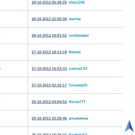
29-10-2012 06:49:25
irina1208
28-10-2012 22:55:38
marina
1
28-10-2012 10:01:52
svetlanaber
27-10-2012 18:23:19
Nisana
5
27-10-2012 16:53:33
comrad ZV
27-10-2012 02:32:17
Татьяна55
1
26-10-2012 04:04:52
Натка777
25-10-2012 20:28:46
ильинична
25-10-2012 15:26:31
Radmila57