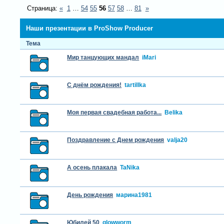
Страница:
«
1
…
54
55
56
57
58
…
81
»
Наши презентации в ProShow Producer
Тема
Мир танцующих мандал
iMari
С днём рождения!
tartillka
Моя первая свадебная работа...
Belika
Поздравление с Днем рождения
valja20
А осень плакала
TaNika
День рождения
марина1981
Юбилей 50
glowworm