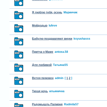
Я люблю тебя, осень
Маринчик
Мойдодыр
lufeve
Бабулю поздравляют внуки
ksyushasss
Притча о Маме
antoxa.58
Для любимой
Татьяна55
Ветер перемен
admin
[
1
2
]
Тихая ночь
ильинична
Радомышль Папирня
Radmila57