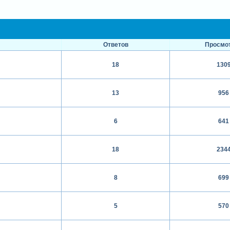
Ответов
Просмо
18
130
13
956
6
641
18
234
8
699
5
570