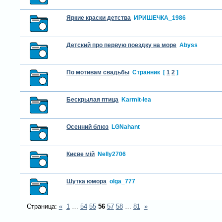
Яркие краски детства
ИРИШЕЧКА_1986
Детский про первую поездку на море
Abyss
По мотивам свадьбы
Странник
[
1
2
]
Бескрылая птица
Karmit-lea
Осенний блюз
LGNahant
Києве мій
Nelly2706
Шутка юмора
olga_777
Страница:
«
1
…
54
55
56
57
58
…
81
»