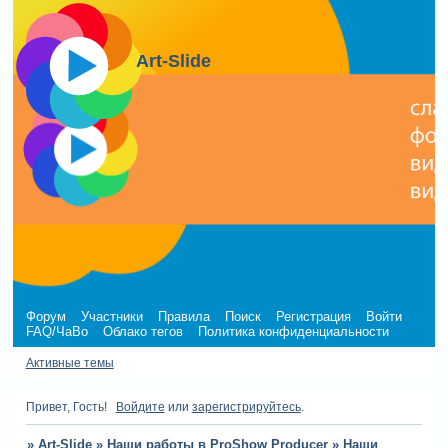
Art-Slide
Форум
Участники
Правила
Поиск
Регистрация
Войти
FAQ/ЧаВо
Облако тегов
Политика конфиденциальности
Активные темы
Привет, Гость!
Войдите
или
зарегистрируйтесь
.
»
Art-Slide
»
Наши работы в ProShow Producer
»
Наши