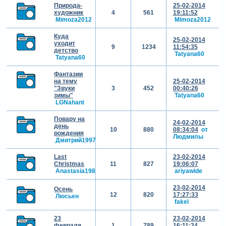
Природа-
25-02-2014
художник
4
561
19:11:52
Mimoza2012
Mimoza2012
Куда
25-02-2014
уходит
9
1234
11:54:35
детство
Tatyana60
Tatyana60
Фантазии
на тему
25-02-2014
"Звуки
3
452
00:40:26
зимы"
Tatyana60
LGNahant
Повару на
24-02-2014
день
10
880
08:34:04
от
рождения
Людмилы
Дмитрий1997
Last
23-02-2014
Christmas
11
827
19:06:07
Anastasia1984
ariyawide
23-02-2014
Осень
12
820
17:27:33
Люсьен
fakel
23
23-02-2014
февраля
1
789
16:11:24