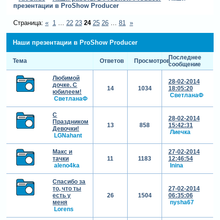
презентации в ProShow Producer
Страница:
«
1
…
22
23
24
25
26
…
81
»
Наши презентации в ProShow Producer
Последнее
Тема
Ответов
Просмотров
сообщение
Любимой
28-02-2014
дочке. С
14
1034
18:05:20
юбилеем!
СветланаФ
СветланаФ
С
28-02-2014
Праздником
13
858
15:42:31
Девочки!
Лиечка
LGNahant
Макс и
27-02-2014
тачки
11
1183
12:46:54
aleno4ka
Inina
Спасибо за
то, что ты
27-02-2014
есть у
26
1504
06:35:06
меня
nysha67
Lorens