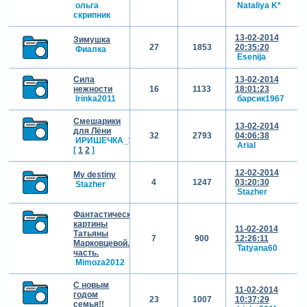
ольга
Nataliya K*
скрипник
13-02-2014
Зимушка
27
1853
20:35:20
Фиалка
Esenija
Сила
13-02-2014
нежности
16
1133
18:01:23
Irinka2011
барсик1967
Смешарики
13-02-2014
для Лёни
32
2793
04:06:38
ИРИШЕЧКА_1986
Arial
[
1
2
]
12-02-2014
My destiny
4
1247
03:20:30
Stazher
Stazher
Фантастические
картины
11-02-2014
Татьяны
7
900
12:26:11
Марковцевой.3
Tatyana60
часть.
Mimoza2012
С новым
11-02-2014
годом
23
1007
10:37:29
семья!!