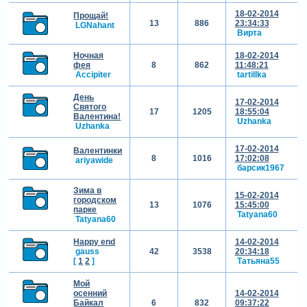
18-02-2014
Прощай!
13
886
23:34:33
LGNahant
Вирта
Ночная
18-02-2014
фея
8
862
11:48:21
Accipiter
tartillka
День
17-02-2014
Святого
17
1205
18:55:04
Валентина!
Uzhanka
Uzhanka
17-02-2014
Валентинки
8
1016
17:02:08
ariyawide
барсик1967
Зима в
15-02-2014
городском
13
1076
15:45:00
парке
Tatyana60
Tatyana60
Happy end
14-02-2014
gauss
42
3538
20:34:18
[
1
2
]
Татьяна55
Мой
осенний
14-02-2014
Байкал
6
832
09:37:22