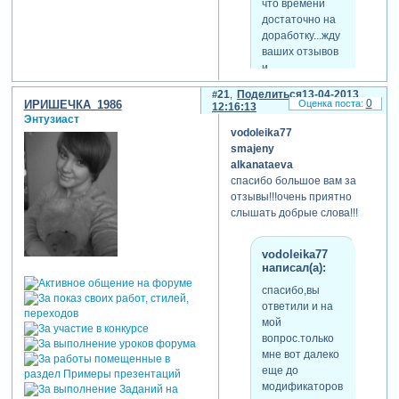
что времени
достаточно на
доработку...жду
ваших отзывов
и
предложений....спасибо
21
Поделиться
13-04-2013
за внимание!
0
ИРИШЕЧКА_1986
12:16:13
Энтузиаст
vodoleika77
smajeny
когда все смешарики начнут
alkanataeva
прыгать и плясать-тут уж на
спасибо большое вам за
малыша смотреть зрителю
отзывы!!!очень приятно
будет некогда((( на мой
слышать добрые слова!!!
взгляд в ролике главный
герой - это замечательное
дитё))).замечательный
vodoleika77
ролик!
написал(а):
спасибо,вы
ответили и на
мой
вопрос.только
мне вот далеко
еще до
модификаторов!