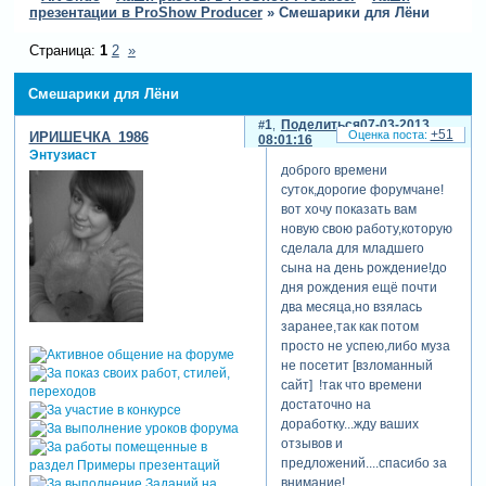
презентации в ProShow Producer
»
Смешарики для Лёни
Страница:
1
2
»
Смешарики для Лёни
1
Поделиться
07-03-2013
+51
ИРИШЕЧКА_1986
08:01:16
Энтузиаст
доброго времени
суток,дорогие форумчане!
вот хочу показать вам
новую свою работу,которую
сделала для младшего
сына на день рождение!до
дня рождения ещё почти
два месяца,но взялась
заранее,так как потом
просто не успею,либо муза
не посетит [взломанный
сайт] !так что времени
достаточно на
доработку...жду ваших
отзывов и
предложений....спасибо за
внимание!