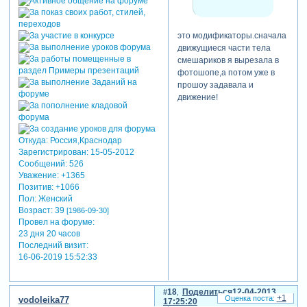
это модификаторы.сначала
движущиеся части тела
смешариков я вырезала в
фотошопе,а потом уже в
прошоу задавала и
движение!
Откуда:
Россия,Краснодар
Зарегистрирован
: 15-05-2012
Сообщений:
526
Уважение:
+1365
Позитив:
+1066
Пол:
Женский
Возраст:
39
[1986-09-30]
Провел на форуме:
23 дня 20 часов
Последний визит:
16-06-2019 15:52:33
18
Поделиться
12-04-2013
+1
vodoleika77
17:25:20