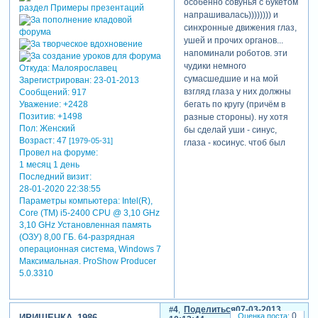
особенно совунья с букетом
напрашивалась)))))))) и
синхронные движения глаз,
ушей и прочих органов...
напоминали роботов. эти
чудики немного
Откуда:
Малоярославец
сумасшедшие и на мой
Зарегистрирован
: 23-01-2013
взгляд глаза у них должны
Сообщений:
917
бегать по кругу (причём в
Уважение:
+2428
Позитив:
+1498
разные стороны). ну хотя
Пол:
Женский
бы сделай уши - синус,
Возраст:
47
[1979-05-31]
глаза - косинус. чтоб был
Провел на форуме:
рассинхрон в движениях.
1 месяц 1 день
фоны + клипарт от
Последний визит:
смешариков + песня от
28-01-2020 22:38:55
ёжки. не хватило слов: "я
Параметры компьютера:
Intel(R),
родился!" от лунтика))))))))))
Core (TM) i5-2400 CPU @ 3,10 GHz
в целом... очень даже
3,10 GHz Установленная память
ничего!!!!!
(ОЗУ) 8,00 ГБ. 64-разрядная
ир, это ты фотала? можно я
операционная система, Windows 7
запрещу тебе снимать
Максимальная. ProShow Producer
ребёнка сверху-вниз? 1,30
5.0.3310
глянь. ребёнок в коляске...
подходишь, садишься на
корточки и фотаешь.
4
Поделиться
07-03-2013
0
ИРИШЕЧКА_1986