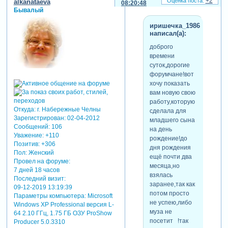
+2
alkanataeva
08:20:48
Бывалый
иришечка_1986
написал(а):
доброго
времени
суток,дорогие
форумчане!вот
хочу показать
вам новую свою
работу,которую
Откуда:
г. Набережные Челны
сделала для
Зарегистрирован
: 02-04-2012
младшего сына
Сообщений:
106
на день
Уважение:
+110
рождение!до
Позитив:
+306
дня рождения
Пол:
Женский
ещё почти два
Провел на форуме:
месяца,но
7 дней 18 часов
взялась
Последний визит:
заранее,так как
09-12-2019 13:19:39
потом просто
Параметры компьютера:
Microsoft
не успею,либо
Windows XP Professional версия L-
муза не
64 2.10 ГГц, 1.75 ГБ ОЗУ ProShow
посетит !так
Producer 5.0.3310