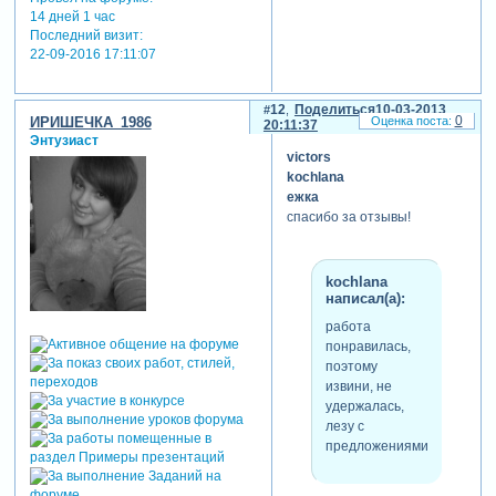
14 дней 1 час
Последний визит:
22-09-2016 17:11:07
12
Поделиться
10-03-2013
0
ИРИШЕЧКА_1986
20:11:37
Энтузиаст
victors
kochlana
ежка
спасибо за отзывы!
kochlana
написал(а):
работа
понравилась,
поэтому
извини, не
удержалась,
лезу с
предложениями