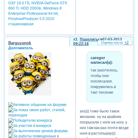
ОЗУ 16.0 ГБ; NVIDIA GeForce GTX
660 Ti; HDD 200Gb, Windows 8
Enterprise Professional 64 bit,
ProshowProducer 5.0.3310
стационарная
3
Поделиться
07-03-2013
+2
Barguzenok
09:22:18
Долгожитель
caregor
написал(а):
так захотелось,
чтобы они
поплясалия.
покружились в
такт песенки.
ага))) тоже было такое
желание. ну на крайняк
попрыгали с ноги на ногу. у
них там как раз почти везде
ноги в растопырку)))