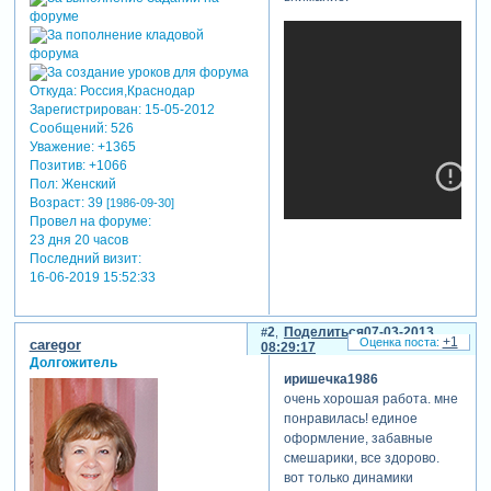
Откуда:
Россия,Краснодар
Зарегистрирован
: 15-05-2012
Сообщений:
526
Уважение:
+1365
Позитив:
+1066
Пол:
Женский
Возраст:
39
[1986-09-30]
Провел на форуме:
23 дня 20 часов
Последний визит:
16-06-2019 15:52:33
2
Поделиться
07-03-2013
+1
caregor
08:29:17
теги: детские, смешарики
Долгожитель
иришечка1986
очень хорошая работа. мне
понравилась! единое
оформление, забавные
смешарики, все здорово.
вот только динамики