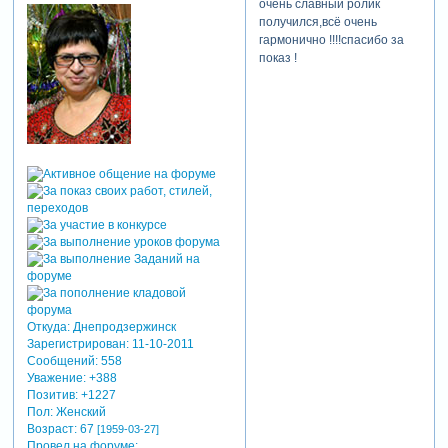
очень славный ролик
получился,всё очень
гармонично !!!!спасибо за
показ !
отредактировано kochlana
(10-03-2013 15:40:07)
Откуда:
Днепродзержинск
Зарегистрирован
: 11-10-2011
Сообщений:
558
Уважение:
+388
Позитив:
+1227
Пол:
Женский
Возраст:
67
[1959-03-27]
Провел на форуме: