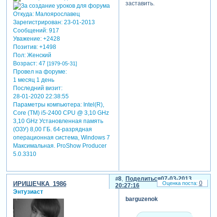
заставить.
Откуда:
Малоярославец
Зарегистрирован
: 23-01-2013
Сообщений:
917
Уважение:
+2428
Позитив:
+1498
Пол:
Женский
Возраст:
47
[1979-05-31]
Провел на форуме:
1 месяц 1 день
Последний визит:
28-01-2020 22:38:55
Параметры компьютера:
Intel(R),
Core (TM) i5-2400 CPU @ 3,10 GHz
3,10 GHz Установленная память
(ОЗУ) 8,00 ГБ. 64-разрядная
операционная система, Windows 7
Максимальная. ProShow Producer
5.0.3310
8
Поделиться
07-03-2013
0
ИРИШЕЧКА_1986
20:27:16
Энтузиаст
barguzenok