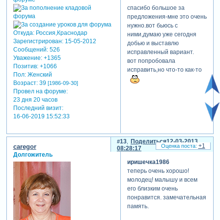
спасибо большое за
предложения-мне это очень
нужно.вот бьюсь с
Откуда:
Россия,Краснодар
ними,думаю уже сегодня
Зарегистрирован
: 15-05-2012
добью и выставлю
Сообщений:
526
исправленный вариант.
Уважение:
+1365
вот попробовала
Позитив:
+1066
исправить,но что-то как-то
Пол:
Женский
Возраст:
39
[1986-09-30]
Провел на форуме:
23 дня 20 часов
Последний визит:
16-06-2019 15:52:33
13
Поделиться
12-03-2013
+1
caregor
08:28:17
Долгожитель
иришечка1986
теперь очень хорошо!
молодец! малышу и всем
его близким очень
понравится. замечательная
память.