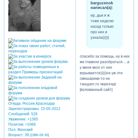
barguzenok
написал(а):
ир, дык я ж
тоже неделю
назад только
про них и
узнала)))))
спасибо за помощь..ну в них
же главное разобраться.....а
у меня мозг от них
взрывается)))))ох уж эти
смешарики-то не
танцуют,то черезчур
[взломанный сайт]
Откуда:
Россия,Краснодар
Зарегистрирован
: 15-05-2012
Сообщений:
526
Уважение:
+1365
Позитив:
+1066
Пол:
Женский
Возраст:
39
[1986-09-30]