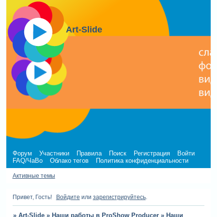
Art-Slide
Форум
Участники
Правила
Поиск
Регистрация
Войти
FAQ/ЧаВо
Облако тегов
Политика конфиденциальности
Активные темы
Привет, Гость!
Войдите
или
зарегистрируйтесь
.
»
Art-Slide
»
Наши работы в ProShow Producer
»
Наши