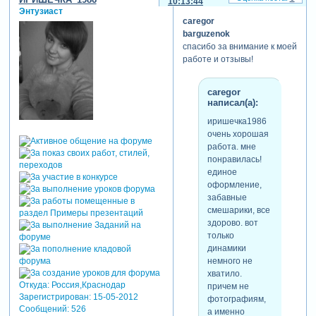
10:13:44
камера должны быть на
Энтузиаст
уровне глаз ребёнка, а ещё
caregor
лучше - на уровне груди.
barguzenok
лежит деть на полу...
спасибо за внимание к моей
подходишь и ложишься!!!
работе и отзывы!
дай себе задание - сфотать
таким образом 100-150
caregor
хороших кадров. после
написал(а):
этого должно войти в
привычку.
иришечка1986
очень хорошая
работа. мне
понравилась!
единое
оформление,
забавные
смешарики, все
здорово. вот
только
динамики
немного не
хватило.
Откуда:
Россия,Краснодар
причем не
Зарегистрирован
: 15-05-2012
фотографиям,
Сообщений:
526
а именно