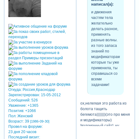
написал(а):
написал(а):
ир, это ты
и движения
фотала? можно
частям тела
я запрещу тебе
желательно
снимать
делать разное,
ребёнка сверху-
применять
вниз? 1,30
разные волны.
глянь.
из того запаса
знаний по
модификаторам,
можно конечно)))))))))тем
которые ты уже
более твои фото мне очень
применила, ты
нравятся...а так я фоткала
справишься со
раньше,но после
всеми
появления нового фотика
задачами!
пытаюсь фотать более
Откуда:
Россия,Краснодар
правильно!спасибо за
Зарегистрирован
: 15-05-2012
совет-воспользуюсь
Сообщений:
526
ох,нелегкая это работа из
Уважение:
+1365
обязательно........
болота тащить
Позитив:
+1066
бегемота)))))))(это про меня
Пол:
Женский
и модификаторы)
Возраст:
39
[1986-09-30]
[взломанный сайт] ну
Провел на форуме:
ничего страшного-буду
23 дня 20 часов
пробовать оживить своих
Последний визит: