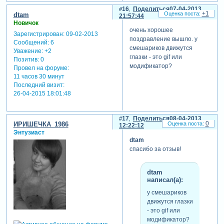
16
Поделиться
07-04-2013
+1
dtam
21:57:44
Новичок
очень хорошее
Зарегистрирован
: 09-02-2013
поздравление вышло. у
Сообщений:
6
смешариков движутся
Уважение:
+2
глазки - это gif или
Позитив:
0
модификатор?
Провел на форуме:
11 часов 30 минут
Последний визит:
26-04-2015 18:01:48
17
Поделиться
08-04-2013
0
ИРИШЕЧКА_1986
12:22:12
Энтузиаст
dtam
спасибо за отзыв!
dtam
написал(а):
у смешариков
движутся глазки
- это gif или
модификатор?