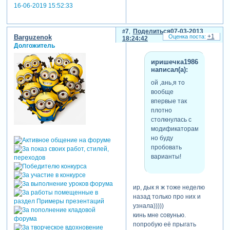
16-06-2019 15:52:33
смешариков сильнее,ведь
работа то про сыночка,что
очень важно!
7
Поделиться
07-03-2013
+1
Barguzenok
18:24:42
Долгожитель
иришечка1986
написал(а):
ой ,ань,я то
вообще
впервые так
плотно
столкнулась с
модификаторами-
но буду
пробовать
варианты!
ир, дык я ж тоже неделю
назад только про них и
узнала)))))
кинь мне совунью.
попробую её прыгать