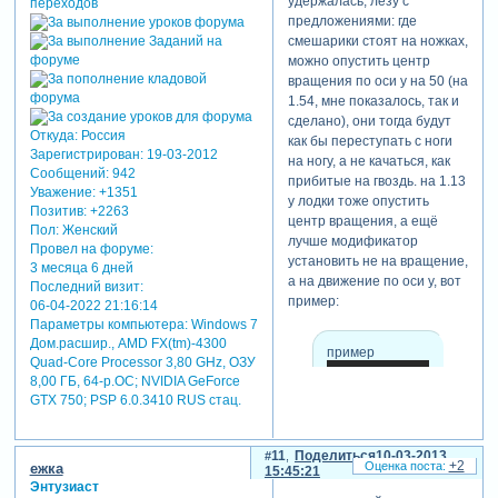
удержалась, лезу с
предложениями: где
смешарики стоят на ножках,
можно опустить центр
вращения по оси y на 50 (на
1.54, мне показалось, так и
сделано), они тогда будут
Откуда:
Россия
как бы переступать с ноги
Зарегистрирован
: 19-03-2012
на ногу, а не качаться, как
Сообщений:
942
прибитые на гвоздь. на 1.13
Уважение:
+1351
у лодки тоже опустить
Позитив:
+2263
центр вращения, а ещё
Пол:
Женский
лучше модификатор
Провел на форуме:
установить не на вращение,
3 месяца 6 дней
а на движение по оси y, вот
Последний визит:
пример:
06-04-2022 21:16:14
Параметры компьютера:
Windows 7
Дом.расшир., AMD FX(tm)-4300
пример
Quad-Core Processor 3,80 GHz, ОЗУ
8,00 ГБ, 64-р.ОС; NVIDIA GeForce
GTX 750; PSP 6.0.3410 RUS стац.
11
Поделиться
10-03-2013
+2
ежка
15:45:21
Энтузиаст