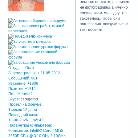
немного не хватило. причем
не фотографиям, а именно
смешарикам. мне вдруг так
захотелось, чтобы они
поплясалия. покружились в
такт песенки.
Откуда:
г. Омск
Зарегистрирован
: 11-05-2012
Сообщений:
981
Уважение:
+1836
Позитив:
+1812
Пол:
Женский
Skype:
caregorod
Провел на форуме:
1 месяц 12 дней
Последний визит:
18-06-2026 11:45:43
Параметры компьютера:
Компьютер: Intel(R) Core(TM) i5-
3350P CPU @ 3.10 GHz 3.10GHz;