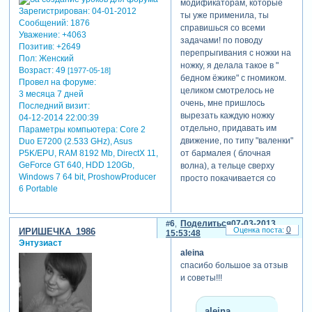
модификаторам, которые
очень понимаю),так как
Зарегистрирован
: 04-01-2012
ты уже применила, ты
другие варианты,которые
Сообщений:
1876
справишься со всеми
пробовала получались как-
Уважение:
+4063
задачами! по поводу
то не очень....
Позитив:
+2649
перепрыгивания с ножки на
Пол:
Женский
ножку, я делала такое в "
Возраст:
49
[1977-05-18]
barguzenok
бедном ёжике" с гномиком.
Провел на форуме:
написал(а):
целиком смотрелось не
3 месяца 7 дней
очень, мне пришлось
ну хотя бы
Последний визит:
вырезать каждую ножку
сделай уши -
04-12-2014 22:00:39
отдельно, придавать им
синус, глаза -
Параметры компьютера:
Core 2
движение, по типу "валенки"
косинус. чтоб
Duo E7200 (2.533 GHz), Asus
P5K/EPU, RAM 8192 Mb, DirectX 11,
от бармалея ( блочная
был
GeForce GT 640, HDD 120Gb,
волна), а тельце сверху
рассинхрон в
Windows 7 64 bit, ProshowProducer
просто покачивается со
движениях.
6 Portable
стороны в сторону...хотя,
как не старалась, идеально
все-же не получилось...
ой ,ань,я то вообще
6
Поделиться
07-03-2013
хотя, смешарик маленький
0
ИРИШЕЧКА_1986
впервые так плотно
15:53:48
и круглый, может получится
Энтузиаст
столкнулась с
aleina
его и целиком
модификаторами-но буду
спасибо большое за отзыв
анимировать??? придумано
пробовать варианты!
и советы!!!
все классно, работа очень
красивая!
barguzenok
aleina