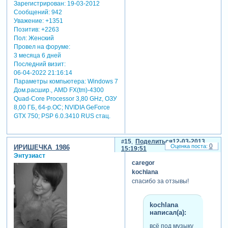
Зарегистрирован
: 19-03-2012
Сообщений:
942
Уважение:
+1351
Позитив:
+2263
Пол:
Женский
Провел на форуме:
3 месяца 6 дней
Последний визит:
06-04-2022 21:16:14
Параметры компьютера:
Windows 7
Дом.расшир., AMD FX(tm)-4300
Quad-Core Processor 3,80 GHz, ОЗУ
8,00 ГБ, 64-р.ОС; NVIDIA GeForce
GTX 750; PSP 6.0.3410 RUS стац.
15
Поделиться
12-03-2013
0
ИРИШЕЧКА_1986
15:19:51
Энтузиаст
caregor
kochlana
спасибо за отзывы!
kochlana
написал(а):
всё под музыку