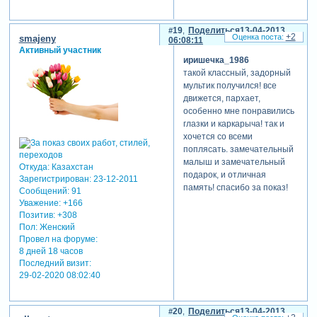
19
Поделиться
13-04-2013
+2
smajeny
06:08:11
Активный участник
иришечка_1986
такой классный, задорный
мультик получился! все
движется, пархает,
особенно мне понравились
глазки и каркарыча! так и
хочется со всеми
поплясать. замечательный
малыш и замечательный
Откуда:
Казахстан
подарок, и отличная
Зарегистрирован
: 23-12-2011
память! спасибо за показ!
Сообщений:
91
Уважение:
+166
Позитив:
+308
Пол:
Женский
Провел на форуме:
8 дней 18 часов
Последний визит:
29-02-2020 08:02:40
20
Поделиться
13-04-2013