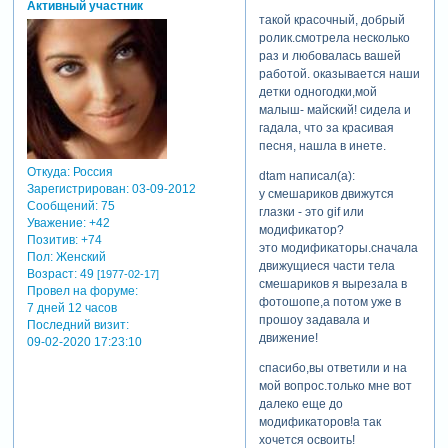
Активный участник
такой красочный, добрый
ролик.смотрела несколько
раз и любовалась вашей
работой. оказывается наши
детки одногодки,мой
малыш- майский! сидела и
гадала, что за красивая
песня, нашла в инете.
Откуда:
Россия
dtam написал(а):
Зарегистрирован
: 03-09-2012
у смешариков движутся
Сообщений:
75
глазки - это gif или
Уважение:
+42
модификатор?
Позитив:
+74
это модификаторы.сначала
Пол:
Женский
движущиеся части тела
Возраст:
49
[1977-02-17]
смешариков я вырезала в
Провел на форуме:
фотошопе,а потом уже в
7 дней 12 часов
прошоу задавала и
Последний визит:
движение!
09-02-2020 17:23:10
спасибо,вы ответили и на
мой вопрос.только мне вот
далеко еще до
модификаторов!а так
хочется освоить!