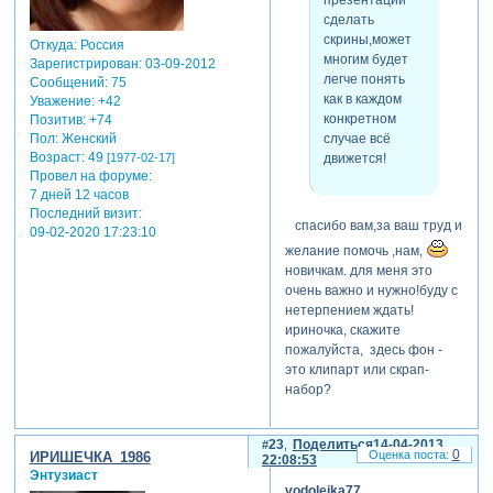
презентации
сделать
скрины,может
Откуда:
Россия
многим будет
Зарегистрирован
: 03-09-2012
легче понять
Сообщений:
75
как в каждом
Уважение:
+42
конкретном
Позитив:
+74
случае всё
Пол:
Женский
Возраст:
49
движется!
[1977-02-17]
Провел на форуме:
7 дней 12 часов
Последний визит:
спасибо вам,за ваш труд и
09-02-2020 17:23:10
желание помочь ,нам,
новичкам. для меня это
очень важно и нужно!буду с
нетерпением ждать!
ириночка, скажите
пожалуйста, здесь фон -
это клипарт или скрап-
набор?
23
Поделиться
14-04-2013
0
ИРИШЕЧКА_1986
22:08:53
Энтузиаст
vodoleika77