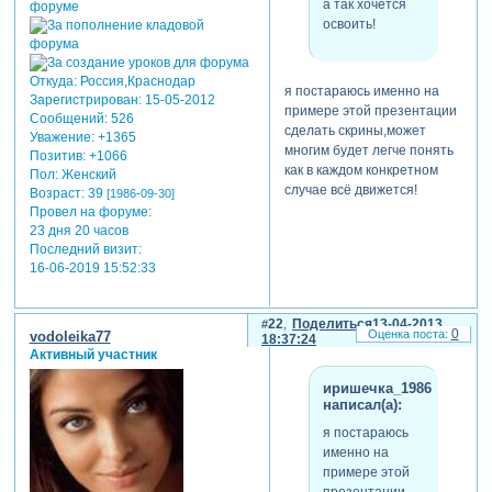
а так хочется
освоить!
Откуда:
Россия,Краснодар
я постараюсь именно на
Зарегистрирован
: 15-05-2012
примере этой презентации
Сообщений:
526
сделать скрины,может
Уважение:
+1365
многим будет легче понять
Позитив:
+1066
как в каждом конкретном
Пол:
Женский
случае всё движется!
Возраст:
39
[1986-09-30]
Провел на форуме:
23 дня 20 часов
Последний визит:
16-06-2019 15:52:33
22
Поделиться
13-04-2013
0
vodoleika77
18:37:24
Активный участник
иришечка_1986
написал(а):
я постараюсь
именно на
примере этой