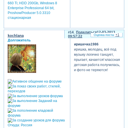
660 Ti; HDD 200Gb, Windows 8
Enterprise Professional 64 bit,
ProshowProducer 5.0.3310
стационарная
14
Поделиться
12-03-2013
+1
kochlana
09:57:22
Долгожитель
иришечка1986
иришка, молодец, всё под
музыку логично танцует,
прыгает, качается! классная
детская работа получилась,
и фото не теряются!
Откуда:
Россия