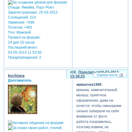
Откуда:
Ямайка, Порт-Роял
Зарегистрирован
: 25-03-2012
Сообщений:
314
Уважение:
+596
Позитив:
+485
Пол:
Мужской
Провел на форуме:
24 дня 20 часов
Последний визит:
03-05-2014 11:53:50
Предупреждения:
2
10
Поделиться
10-03-2013
+6
kochlana
15:38:25
Долгожитель
иришечка1986
иришка, замечательный
малыш, приятное
оформление, даже не
хочется, чтобы смешарики
сильно забирали на себя
внимание от фото.
работа понравилась,
поэтому извини, не