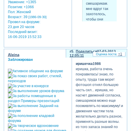
Уважение:
+1365
смешарикам.
Позитив:
+1066
мне вдруг так
Пол:
Женский
захотелось,
Возраст:
39
[1986-09-30]
чтобы они
Провел на форуме:
поплясалия.
23 дня 20 часов
покружились в
Последний визит:
такт песенки.
16-06-2019 15:52:33
5
Поделиться
07-03-2013
+1
Aleina
12:05:11
barguzenok
Заблокирован
написал(а):
иришечка1986
ага))) тоже
иришка, работа очень
было такое
понравилась! знаю, по
желание. ну на
опыту, труда там море!
крайняк
фотошоп отнял большую
попрыгали с
часть сил... иришка, но
ноги на ногу.
насчет движений согласна,
смешариков можно еще
пооживлять по максимуму! и
движения частям тела
да мне так тоже кажется
желательно делать разное,
если честно,но вот как это
применять разные волны.
сделать,чтобы они при этом
из того запаса знаний по
и смотрелись нормально не