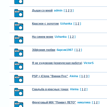
Дыши со мной
admin
[
1
2
3
]
Красное с золотом
Uzhanka
[
1
2
]
На синем море
Uzhanka
[
1
2
]
Эйфория любви
барсик1967
[
1
2
]
Я не художник (конкурсная работа)
VictorS
PSP + iClone "Винни Пух"
Aleina
[
1
2
3
]
Свадьба в красных тонах
Aleina
[
1
2
]
Фруктовый MIX "Привет ЛЕТО"
никалика
[
1
2
]