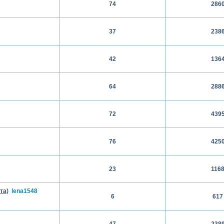
74
286
37
238
42
136
64
288
72
439
76
425
23
116
та)
lena1548
6
617
47
238