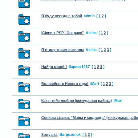
Я буду всегда с тобой
admin
[
1
2
]
iClone + PSP "Сверчок"
Aleina
[
1
2
]
Я стану твоим ангелом
Aleina
[
1
2
3
]
Найди меня!!!
барсик1967
[
1
2
3
]
Волшебного Нового года!
iMari
[
1
2
3
]
Как я тебя люблю (конкурсная работа)
iMari
Сонины сказки: "Маша и медведь" (конкурсная рабо
Золушка
Barguzenok
[
1
2
]