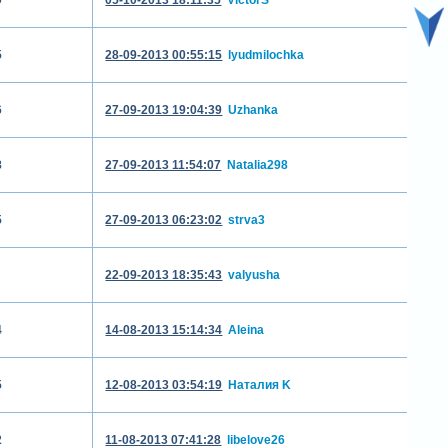
5
28-09-2013 00:55:15
lyudmilochka
6
27-09-2013 19:04:39
Uzhanka
8
27-09-2013 11:54:07
Natalia298
5
27-09-2013 06:23:02
strva3
22-09-2013 18:35:43
valyusha
4
14-08-2013 15:14:34
Aleina
5
12-08-2013 03:54:19
Наталия K
2
11-08-2013 07:41:28
libelove26