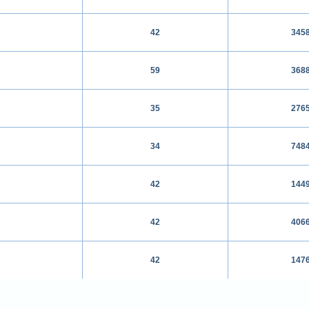
42
345
59
368
35
276
34
748
42
144
42
406
42
147