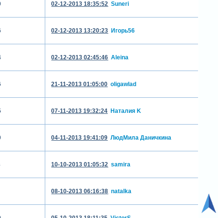
0
02-12-2013 18:35:52
Suneri
6
02-12-2013 13:20:23
Игорь56
4
02-12-2013 02:45:46
Aleina
6
21-11-2013 01:05:00
oligawlad
5
07-11-2013 19:32:24
Наталия K
0
04-11-2013 19:41:09
ЛюдМила Даничкина
8
10-10-2013 01:05:32
samira
08-10-2013 06:16:38
natalka
9
05-10-2013 18:11:35
VictorS