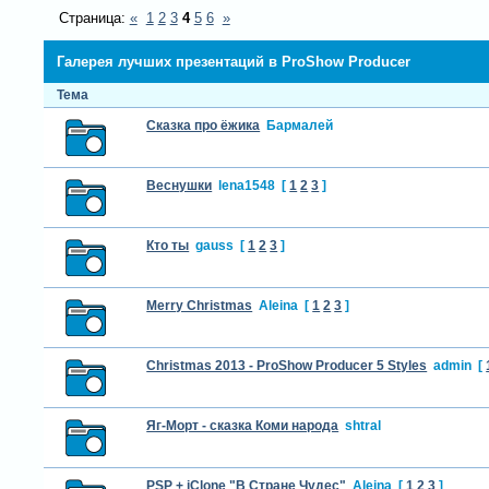
Страница:
«
1
2
3
4
5
6
»
Галерея лучших презентаций в ProShow Producer
Тема
Сказка про ёжика
Бармалей
Веснушки
lena1548
[
1
2
3
]
Кто ты
gauss
[
1
2
3
]
Merry Christmas
Aleina
[
1
2
3
]
Christmas 2013 - ProShow Producer 5 Styles
admin
[
Яг-Морт - сказка Коми народа
shtral
PSP + iClone "В Стране Чудес"
Aleina
[
1
2
3
]