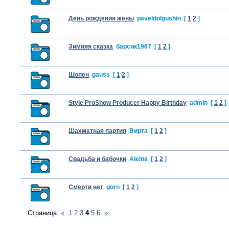
День рождения жены
paveldolgushin
[
1
2
]
Зимняя сказка
барсик1967
[
1
2
]
Шопен
gauss
[
1
2
]
Style ProShow Producer Happy Birthday
admin
[
1
2
]
Шахматная партия
Вирта
[
1
2
]
Свадьба и бабочки
Aleina
[
1
2
]
Смерти нет
gorn
[
1
2
]
Страница:
«
1
2
3
4
5
6
»