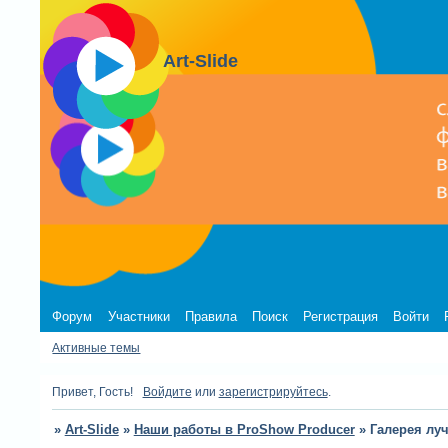
Art-Slide
Форум
Участники
Правила
Поиск
Регистрация
Войти
Активные темы
Привет, Гость!
Войдите
или
зарегистрируйтесь
.
»
Art-Slide
»
Наши работы в ProShow Producer
»
Галерея лу