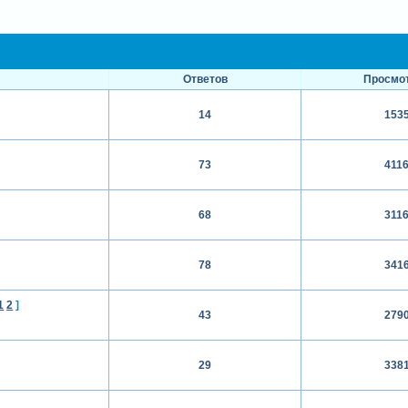
Ответов
Просмо
14
153
73
411
68
311
78
341
1
2
]
43
279
29
338