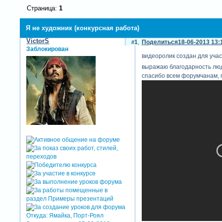
Страница:
1
Я не художник (конкурсная работа)
VictorS
1
Поделиться
18-06-2013 13:
Заблокирован
видеоролик создан для участ
выражаю благодарность людм
спасибо всем форумчанам, 
Откуда:
Ямайка, Порт-Роял