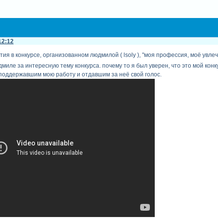
12:12
ия в конкурсе, организованном людмилой ( lsoly ), "моя профессия, моё увлеч
иле за интересную тему конкурса. почему то я был уверен, что это мой конк
поддержавшим мою работу и отдавшим за неё свой голос.