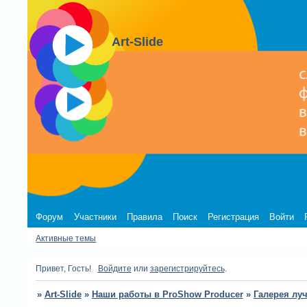
Art-Slide
Форум
Участники
Правила
Поиск
Регистрация
Войти
Активные темы
Привет, Гость!
Войдите
или
зарегистрируйтесь
.
»
Art-Slide
»
Наши работы в ProShow Producer
»
Галерея лу