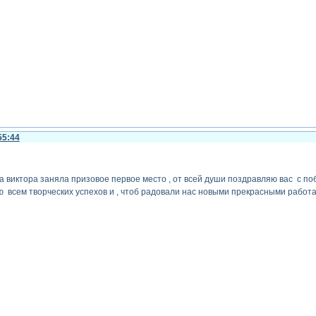
55:44
та виктора заняла призовое первое место , от всей души поздравляю вас с по
 всем творческих успехов и , чтоб радовали нас новыми прекрасными работа