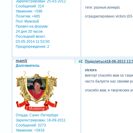
Зарегистрирован
: 25-03-2012
Сообщений:
314
теги: разные,конкурс
Уважение:
+596
отредактировано victors (03
Позитив:
+485
Пол:
Мужской
Провел на форуме:
24 дня 20 часов
Последний визит:
03-05-2014 11:53:50
Предупреждения:
2
mamlj
2
Поделиться
18-06-2013 13:
Долгожитель
victors
виктор! спасибо вам за так
часто балуете нас своими 
спасибо вам, и творческих у
Откуда:
Санкт-Петербург
Зарегистрирован
: 16-09-2011
Сообщений:
3273
Уважение:
+5916