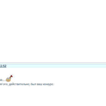
11:52
е....
я! это, действительно, был ваш конкурс.