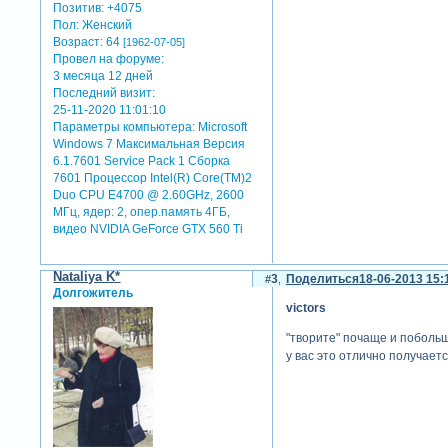
Позитив:
+4075
Пол:
Женский
Возраст:
64
[1962-07-05]
Провел на форуме:
3 месяца 12 дней
Последний визит:
25-11-2020 11:01:10
Параметры компьютера:
Microsoft
Windows 7 Максимальная Версия
6.1.7601 Service Pack 1 Сборка
7601 Процессор Intel(R) Core(TM)2
Duo CPU E4700 @ 2.60GHz, 2600
МГц, ядер: 2, опер.память 4ГБ,
видео NVIDIA GeForce GTX 560 Ti
Nataliya K*
3
Поделиться
18-06-2013 15:
Долгожитель
victors
"творите" почаще и побольш
у вас это отлично получаетс