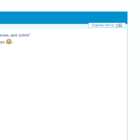
+40
ение, моё хобби".
урс
.