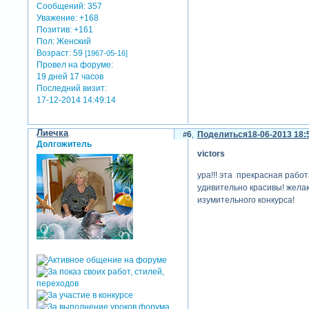
Сообщений:
357
Уважение:
+168
Позитив:
+161
Пол:
Женский
Возраст:
59
[1967-05-16]
Провел на форуме:
19 дней 17 часов
Последний визит:
17-12-2014 14:49:14
Лиечка
6
Поделиться
18-06-2013 18:
Долгожитель
victors
ура!!! эта прекрасная рабо
удивительно красивы! желаю
изумительного конкурса!