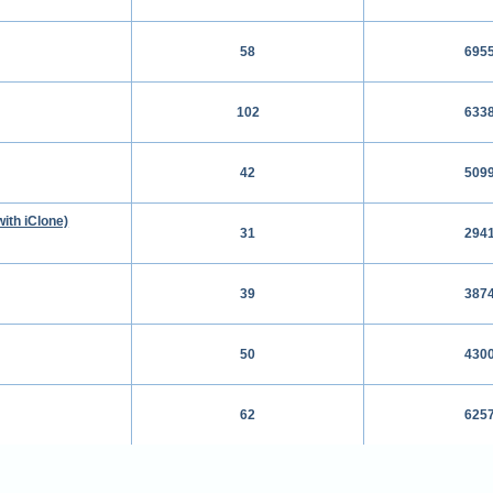
58
695
102
633
42
509
th iClone)
31
294
39
387
50
430
62
625