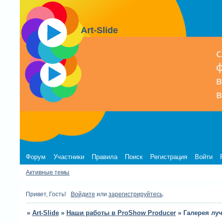
Art-Slide
Форум
Участники
Правила
Поиск
Регистрация
Войти
Активные темы
Привет, Гость!
Войдите
или
зарегистрируйтесь
.
»
Art-Slide
»
Наши работы в ProShow Producer
»
Галерея лу