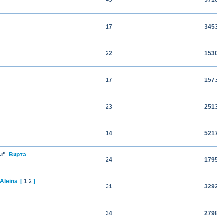
17
345
22
153
17
157
23
251
14
521
ы"
Вирта
24
179
Aleina
[
1
2
]
31
329
34
279