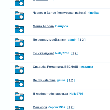
Черное и Белое (конкурсная работа)
nino4ka
Мечта Ассоль
Пандора
По волнам моей жизни
admin
[
1
2
]
Ты - женщина!
Nelly2706
[
1
2
]
Свадьба. Романтика. ВЕСНА!!!
никалика
Be my valentine
gauss
[
1
2
]
Я люблю тебя навсегда
Nelly2706
Фея моря
барсик1967
[
1
2
]