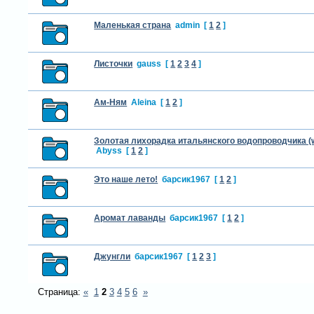
Маленькая страна
admin
[
1
2
]
Листочки
gauss
[
1
2
3
4
]
Ам-Ням
Aleina
[
1
2
]
Золотая лихорадка итальянского водопроводчика (wi
Abyss
[
1
2
]
Это наше лето!
барсик1967
[
1
2
]
Аромат лаванды
барсик1967
[
1
2
]
Джунгли
барсик1967
[
1
2
3
]
Страница:
«
1
2
3
4
5
6
»