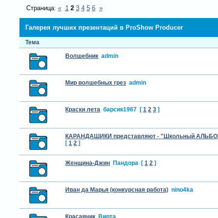
Страница:
«
1
2
3
4
5
6
»
Галерея лучших презентаций в ProShow Producer
Тема
Волшебник
admin
Мир волшебных грез
admin
Краски лета
барсик1967
[
1
2
3
]
КАРАНДАШИКИ представляют - "Школьный АЛЬБ
[
1
2
]
Женщина-Джин
Пандора
[
1
2
]
Иван да Марья (конкурсная работа)
nino4ka
Красавчик
Вирта