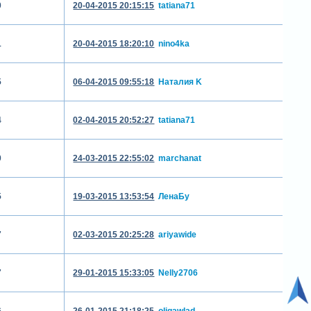
0
20-04-2015 20:15:15
tatiana71
1
20-04-2015 18:20:10
nino4ka
5
06-04-2015 09:55:18
Наталия K
4
02-04-2015 20:52:27
tatiana71
0
24-03-2015 22:55:02
marchanat
5
19-03-2015 13:53:54
ЛенаБу
7
02-03-2015 20:25:28
ariyawide
7
29-01-2015 15:33:05
Nelly2706
6
26-01-2015 21:18:25
oligawlad