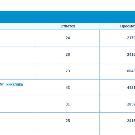
Ответов
Просмо
24
217
26
241
73
604
ОМ"
никалика
43
443
31
285
25
241