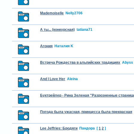
Mademoiselle
Nelly2706
А ты... (конкурсная)
tatiana71
Агония
Наталия K
Встреча Рождества в альпийских традициях
Abyss
And I Love Her
Aleina
Буктрейлер - Рина Зеленая "Разрозненные страниц
Погода была ужасная, принцесса была прекрасная
Lee Jeffries: Бродяги
Пандора
[
1
2
]