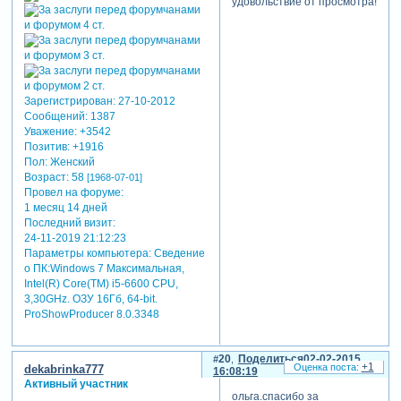
удовольствие от просмотра!
Зарегистрирован
: 27-10-2012
Сообщений:
1387
Уважение:
+3542
Позитив:
+1916
Пол:
Женский
Возраст:
58
[1968-07-01]
Провел на форуме:
1 месяц 14 дней
Последний визит:
24-11-2019 21:12:23
Параметры компьютера:
Сведение
о ПК:Windows 7 Максимальная,
Intel(R) Core(TM) i5-6600 CPU,
3,30GHz. ОЗУ 16Гб, 64-bit.
ProShowProducer 8.0.3348
20
Поделиться
02-02-2015
+1
dekabrinka777
16:08:19
Активный участник
ольга.спасибо за