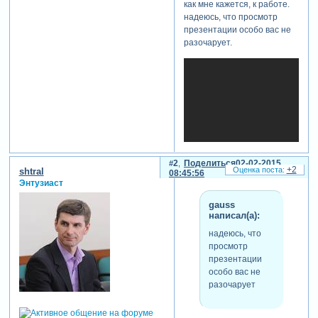
как мне кажется, к работе.
надеюсь, что просмотр
презентации особо вас не
разочарует.
2
Поделиться
02-02-2015
+2
shtral
08:45:56
Энтузиаст
gauss
написал(а):
надеюсь, что
просмотр
презентации
особо вас не
теги: романтический
разочарует