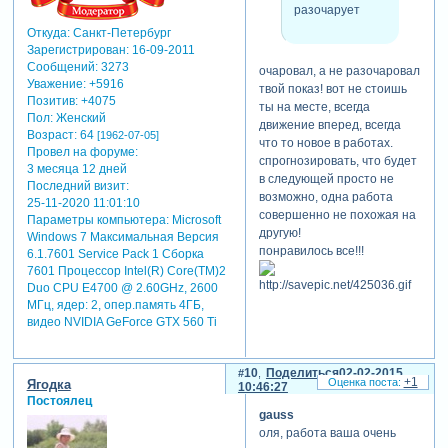
разочарует
Откуда:
Санкт-Петербург
Зарегистрирован
: 16-09-2011
Сообщений:
3273
очаровал, а не разочаровал
Уважение:
+5916
твой показ! вот не стоишь
Позитив:
+4075
ты на месте, всегда
Пол:
Женский
движение вперед, всегда
Возраст:
64
[1962-07-05]
что то новое в работах.
Провел на форуме:
спрогнозировать, что будет
3 месяца 12 дней
в следующей просто не
Последний визит:
возможно, одна работа
25-11-2020 11:01:10
совершенно не похожая на
Параметры компьютера:
Microsoft
другую!
Windows 7 Максимальная Версия
понравилось все!!!
6.1.7601 Service Pack 1 Сборка
7601 Процессор Intel(R) Core(TM)2
Duo CPU E4700 @ 2.60GHz, 2600
МГц, ядер: 2, опер.память 4ГБ,
видео NVIDIA GeForce GTX 560 Ti
10
Поделиться
02-02-2015
+1
Ягодка
10:46:27
Постоялец
gauss
оля, работа ваша очень