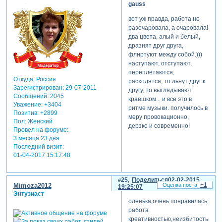
gauss
вам. не хотела забивать ее
большим количеством
вот уж правда, работа не
декора, возможно потому
разочаровала, а очаровала!
она и получилась более
два цвета, алый и белый,
дразнят друг друга,
легкой
.
флиртуют между собой.)))
наступают, отступают,
переплетаются,
Откуда:
Россия
расходятся, то льнут друг к
Зарегистрирован
: 29-07-2011
другу, то выглядывают
Сообщений:
2045
краешком... и все это в
Уважение:
+3404
ритме музыки. получилось в
Позитив:
+2899
меру провокационно,
Пол:
Женский
дерзко и современно!
Провел на форуме:
3 месяца 23 дня
Последний визит:
01-04-2017 15:17:48
25
Поделиться
02-02-2015
+1
Mimoza2012
19:25:07
Энтузиаст
оленька,очень понравилась
работа
креативностью,неизбитостью.по