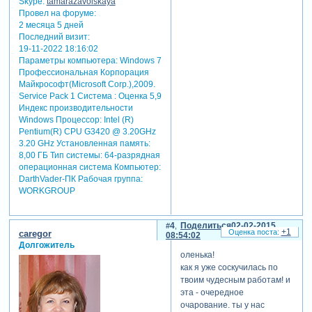
Skype:
tamarazavoiskaya
Провел на форуме:
2 месяца 5 дней
Последний визит:
19-11-2022 18:16:02
Параметры компьютера:
Windows 7
Профессиональная Корпорация
Майкрософт(Microsoft Corp.),2009.
Service Pack 1 Система : Оценка 5,9
Индекс производительности
Windows Процессор: Intel (R)
Pentium(R) CPU G3420 @ 3.20GHz
3.20 GHz Установленная память:
8,00 ГБ Тип системы: 64-разрядная
операционная система Компьютер:
DarthVader-ПК Рабочая группа:
WORKGROUP
4
Поделиться
02-02-2015
+1
caregor
08:54:02
Долгожитель
оленька!
как я уже соскучилась по
твоим чудесным работам! и
эта - очередное
очарование. ты у нас