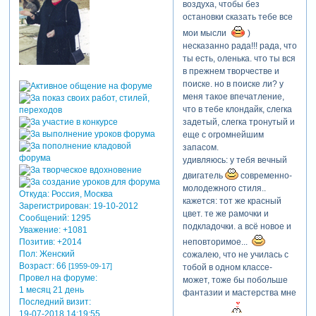
воздуха, чтобы без
остановки сказать тебе все
мои мысли
)
несказанно рада!!! рада, что
ты есть, оленька. что ты вся
в прежнем творчестве и
поиске. но в поиске ли? у
меня такое впечатление,
что в тебе клондайк, слегка
задетый, слегка тронутый и
еще с огромнейшим
запасом.
удивляюсь: у тебя вечный
двигатель
современно-
молодежного стиля..
Откуда:
Россия, Москва
кажется: тот же красный
Зарегистрирован
: 19-10-2012
цвет. те же рамочки и
Сообщений:
1295
подкладочки. а всё новое и
Уважение:
+1081
Позитив:
+2014
неповторимое...
Пол:
Женский
сожалею, что не училась с
Возраст:
66
[1959-09-17]
тобой в одном классе-
Провел на форуме:
может, тоже бы побольше
1 месяц 21 день
фантазии и мастерства мне
Последний визит:
19-07-2018 14:19:55
привилось