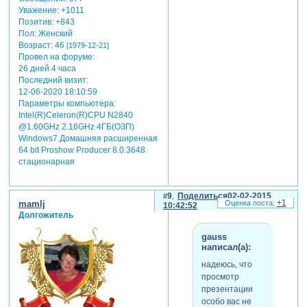
Уважение:
+1011
Позитив:
+843
Пол:
Женский
Возраст:
46
[1979-12-21]
Провел на форуме:
26 дней 4 часа
Последний визит:
12-06-2020 18:10:59
Параметры компьютера:
Intel(R)Celeron(R)CPU N2840
@1.60GHz 2.16GHz 4ГБ(ОЗП)
Windows7 Домашняя расширенная
64 bit Proshow Producer 8.0.3648
стационарная
9
Поделиться
02-02-2015
+1
mamlj
10:42:52
Долгожитель
gauss
написал(а):
надеюсь, что
просмотр
презентации
особо вас не