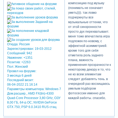
композицию под музыку
(понимать не означает
уметь)))). так ловко
подчеркнуты все
музыкальные оттенки, что
от этой синхронности
просто дух перехватывает.
меня тоже впечатлила игра
подложек по-новому, с
Откуда:
Россия
эффектной асимметрией.
Зарегистрирован
: 19-03-2012
кроме того для себя
Сообщений:
942
отметила роль заднего
Уважение:
+1351
плана, важность
Позитив:
+2263
применения прозрачности к
Пол:
Женский
некоторому декору и то, что
Провел на форуме:
не ко всем элементам
3 месяца 6 дней
следует добавлять тень. в
Последний визит:
очередной раз восхищаюсь
06-04-2022 21:16:14
умелым подбором
Параметры компьютера:
Windows 7
фотосессии именно для
Дом.расшир., AMD FX(tm)-4300
каждой работы. спасибо,
Quad-Core Processor 3,80 GHz, ОЗУ
8,00 ГБ, 64-р.ОС; NVIDIA GeForce
оля, что ни работа, то
GTX 750; PSP 6.0.3410 RUS стац.
пример гармонии и
мастерства.