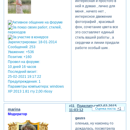
интересная и простого в
ней я думаю , лично для
меня , ничего нет ,
интересное движение
фотографий , красивый
фон, сочетание цвета все
это составляет единый
стиль вашей работы , а
Зарегистрирован
: 18-01-2014
сердечки и линии придали
Сообщений:
253
работе особый шик .
Уважение:
+536
Позитив:
+160
Провел на форуме:
10 дней 16 часов
Последний визит:
25-02-2021 19:17:22
Предупреждения:
1
Параметры компьютера:
windows
XP 2013 1.81 гту 2,00 гбозу
11
Поделиться
02-02-2015
+1
marina
11:03:12
Модератор
gauss
оленька, ну наконец-то
дождалась, посмотрела