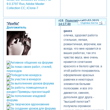
9.0.3797 Rus; Adobe Master
Collection СС; iClone-7
19
Поделиться
02-02-2015
+1
*ИриNа*
14:17:40
Долгожитель
gauss
олечка, здорово! работа
стильная, легкая,
романтичная, впрочем, как
всегда. что мне нравится в
ваших работах, так это
чувство вкуса. мне очень
нравится сочетание
красного и белого цветов. а
этой работе понравилось
оформление красных
рамочек и некоторых
элементов белыми
полосками. и все это
движется, сменяя,
дополняя друг друга -
"высший пилотаж"!
получила огромное