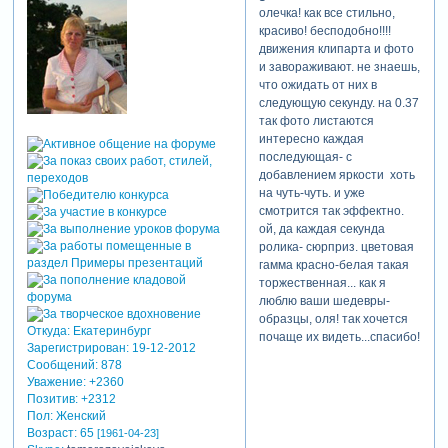
олечка! как все стильно,
красиво! бесподобно!!!!
движения клипарта и фото
и завораживают. не знаешь,
что ожидать от них в
следующую секунду. на 0.37
так фото листаются
интересно каждая
последующая- с
добавлением яркости хоть
на чуть-чуть. и уже
смотрится так эффектно.
ой, да каждая секунда
ролика- сюрприз. цветовая
гамма красно-белая такая
торжественная... как я
люблю ваши шедевры-
образцы, оля! так хочется
Откуда:
Екатеринбург
почаще их видеть...спасибо!
Зарегистрирован
: 19-12-2012
Сообщений:
878
Уважение:
+2360
Позитив:
+2312
Пол:
Женский
Возраст:
65
[1961-04-23]