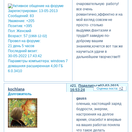
очаровательную работу!
все очень
Зарегистрирован
: 13-05-2013
романтично,эффектно и на
Сообщений:
83
мой взгляд совсем не
Уважение:
+205
просто- столько
Позитив:
+395
выдумки,фантазии и
Пол:
Женский
труда!!! завидую по-
Возраст:
57
[1968-12-02]
Провел на форуме:
доброму вашим
21 день 5 часов
знаниям,хочется вот так же
Последний визит:
научиться.удачи в
30-05-2022 17:43:42
дальнейшем творчестве!!!
Параметры компьютера:
windows 7
домашняя расширенная 4,00 ГБ
6.0.3410
21
Поделиться
02-02-2015
+2
kochlana
16:53:24
Долгожитель
gauss
оленька, настоящий заряд
бодрости, энергии,
настроения на долгое
время, спасибо! я впервые
на ваших работах поняла
что такое делать