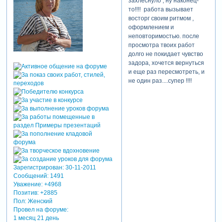
захлеснуло , ну наконец-
то!!!! работа вызывает
восторг своим ритмом ,
оформлением и
неповторимостью. после
просмотра твоих работ
долго не покидает чувство
задора, хочется вернуться
и еще раз пересмотреть, и
не один раз....супер !!!!
Зарегистрирован
: 30-11-2011
Сообщений:
1491
Уважение:
+4968
Позитив:
+2885
Пол:
Женский
Провел на форуме:
1 месяц 21 день