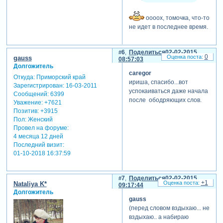
оооох, томочка, что-то
не идет в последнее время.
6
Поделиться
02-02-2015
0
gauss
08:57:03
Долгожитель
caregor
Откуда:
Приморский край
ириша, спасибо...вот
Зарегистрирован
: 16-03-2011
успокаиваться даже начала
Сообщений:
6399
после ободряющих слов.
Уважение:
+7621
Позитив:
+3915
Пол:
Женский
Провел на форуме:
4 месяца 12 дней
Последний визит:
01-10-2018 16:37:59
7
Поделиться
02-02-2015
+1
Nataliya K*
09:17:44
Долгожитель
gauss
(перед словом вздыхаю... не
вздыхаю.. а набираю