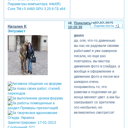
Параметры компьютера:
Intel(R)
как всегда- работа супер!!!
Core TM i-5 4460 GPU 3.20 8 ГБ х64
8
Поделиться
02-02-2015
+1
Наталия K
10:16:30
Энтузиаст
gauss
да, оля, что-то давненько
вы нас не радовали своими
работами! я уже наверное
писала, но еще раз
повторюсь: вы мастер
движения фото в слайдах. а
вообще и оформление и
движение фото и песня-все
шикарно.очень
понравилось то, что
рамочки и подложки не до
конца меняют цвет. а как бы
заигрывают со зрителем.
это необычно, но
великолепно смотрится!
Откуда:
Украина
Зарегистрирован
: 17-01-2013
Сообщений:
577