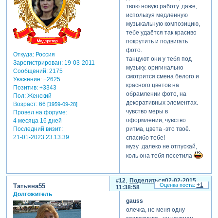
твою новую работу. даже,
используя медленную
музыкальную композицию,
тебе удаётся так красиво
покрутить и подвигать
фото.
Откуда:
Россия
танцуют они у тебя под
Зарегистрирован
: 19-03-2011
музыку. оригинально
Сообщений:
2175
смотрится смена белого и
Уважение:
+2625
красного цветов на
Позитив:
+3343
обрамлении фото, на
Пол:
Женский
декоративных элементах.
Возраст:
66
[1959-09-28]
чувство меры в
Провел на форуме:
оформлении, чувство
4 месяца 16 дней
Последний визит:
ритма, цвета -это твоё.
21-01-2023 23:13:39
спасибо тебе!
музу далеко не отпускай,
коль она тебя посетила
12
Поделиться
02-02-2015
+1
Татьяна55
11:38:58
Долгожитель
gauss
олечка, не меня одну