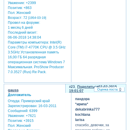
Уважение:
+2399
Позитив:
+863
Пол:
Женский
Возраст:
72
[1954-03-19]
Провел на форуме:
1 месяц 6 дней
Последний визит:
06-06-2018 14:38:04
Параметры компьютера:
Intel(R)
Core (TM) i7-4770K CPU @ 3.5 GHz
3.5GHz Установленная память
16,00 ГБ 64 разрядная
операционная система Windows 7
Максимальная. ProShow Producer
7.0.3527 (Rus) Re Pack.
23
Поделиться
02-02-2015
0
gauss
19:01:07
Долгожитель
пандора
Откуда:
Приморский край
*ириnа*
Зарегистрирован
: 16-03-2011
dekabrinka777
Сообщений:
6399
kochlana
Уважение:
+7621
larisa
Позитив:
+3915
спасибо, девочки, за
Пол:
Женский