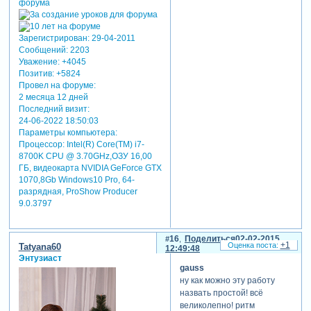
Зарегистрирован
: 29-04-2011
Сообщений:
2203
Уважение:
+4045
Позитив:
+5824
Провел на форуме:
2 месяца 12 дней
Последний визит:
24-06-2022 18:50:03
Параметры компьютера:
Процессор: Intel(R) Core(TM) i7-
8700K CPU @ 3.70GHz,ОЗУ 16,00
ГБ, видеокарта NVIDIA GeForce GTX
1070,8Gb Windows10 Pro, 64-
разрядная, ProShow Producer
9.0.3797
16
Поделиться
02-02-2015
+1
Tatyana60
12:49:48
Энтузиаст
gauss
ну как можно эту работу
назвать простой! всё
великолепно! ритм