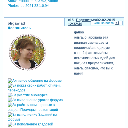
Show Producer 9.0.3793, Adobe
Photoshop 2021 22.1.0.94
15
Поделиться
02-02-2015
+1
oligawlad
12:32:40
Долгожитель
gauss
ольга, очаровала эта
игривая смена цвета
подложек! аплодирую
вашей фантазии! вы
источник новых идей для
нас, без преувеличения,
ольга. спасибо, что вы с
нами!