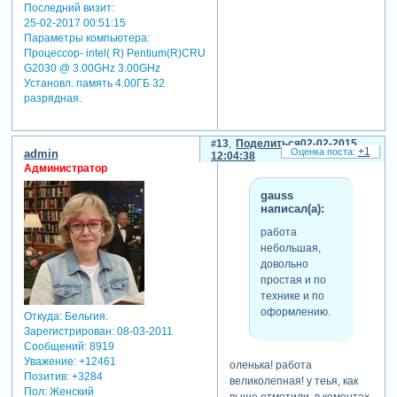
Последний визит:
25-02-2017 00:51:15
Параметры компьютера:
Процессор- intel( R) Pentium(R)CRU
G2030 @ 3.00GHz 3.00GHz
Установл. память 4.00ГБ 32
разрядная.
13
Поделиться
02-02-2015
+1
admin
12:04:38
Администратор
gauss
написал(а):
работа
небольшая,
довольно
простая и по
технике и по
оформлению.
Откуда:
Бельгия.
Зарегистрирован
: 08-03-2011
Сообщений:
8919
Уважение:
+12461
оленька! работа
Позитив:
+3284
великолепная! у теья, как
Пол:
Женский
выше отметили в коментах,