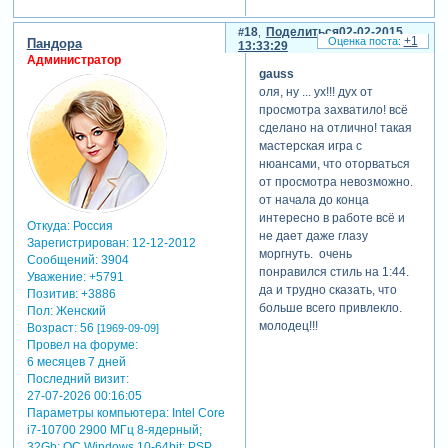
18
Поделиться
02-02-2015
+1
Пандора
13:33:29
Администратор
gauss
оля, ну ... ух!!! дух от
просмотра захватило! всё
сделано на отлично! такая
мастерская игра с
нюансами, что оторваться
от просмотра невозможно.
от начала до конца
интересно в работе всё и
Откуда:
Россия
не дает даже глазу
Зарегистрирован
: 12-12-2012
моргнуть. очень
Сообщений:
3904
понравился стиль на 1:44.
Уважение:
+5791
да и трудно сказать, что
Позитив:
+3886
больше всего привлекло.
Пол:
Женский
молодец!!!
Возраст:
56
[1969-09-09]
Провел на форуме:
6 месяцев 7 дней
Последний визит:
27-07-2026 00:16:05
Параметры компьютера:
Intel Core
i7-10700 2900 МГц 8-ядерный;
32Gb; ОС Windows 10-64bit; PSP