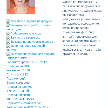
мастер по "молодежке". у
тебя классно получаются и
лирические, и задорные, как
бы с озорством
молодежные ролики. очень
понравилось оформление,
очень понравилось
тонирование фото "под
винтаж". понравился фон -
забор с надписями. очень в
тему вышло. спасибо за
удовольствие. ну да от тебя
другого и не ждали.
Откуда:
г. Омск
Зарегистрирован
: 11-05-2012
Сообщений:
981
Уважение:
+1836
Позитив:
+1812
Пол:
Женский
Skype:
caregorod
Провел на форуме:
1 месяц 12 дней
Последний визит:
18-06-2026 11:45:43
Параметры компьютера:
Компьютер: Intel(R) Core(TM) i5-