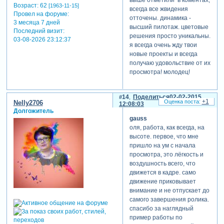
Возраст:
62
[1963-11-15]
всегда все жвидения
Провел на форуме:
отточены. динамика -
3 месяца 7 дней
высший пилотаж. цветовые
Последний визит:
решения просто уникальны.
03-08-2026 23:12:37
я всегда очень жду твои
новые проекты и всегда
получаю удовольствие от их
просмотра! молодец!
14
Поделиться
02-02-2015
+1
Nelly2706
12:08:03
Долгожитель
gauss
оля, работа, как всегда, на
высоте. первое, что мне
пришло на ум с начала
просмотра, это лёгкость и
воздушность всего, что
движется в кадре. само
движение приковывает
внимание и не отпускает до
самого завершения ролика.
спасибо за наглядный
пример работы по