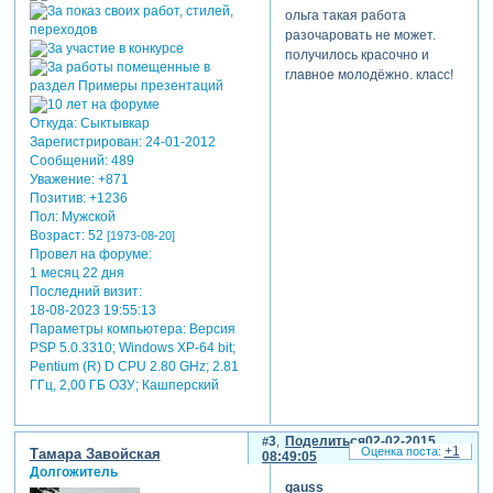
ольга такая работа
разочаровать не может.
получилось красочно и
главное молодёжно. класс!
Откуда:
Сыктывкар
Зарегистрирован
: 24-01-2012
Сообщений:
489
Уважение:
+871
Позитив:
+1236
Пол:
Мужской
Возраст:
52
[1973-08-20]
Провел на форуме:
1 месяц 22 дня
Последний визит:
18-08-2023 19:55:13
Параметры компьютера:
Версия
PSP 5.0.3310; Windows XP-64 bit;
Pentium (R) D CPU 2.80 GHz; 2.81
ГГц, 2,00 ГБ ОЗУ; Кашперский
3
Поделиться
02-02-2015
+1
Тамара Завойская
08:49:05
Долгожитель
gauss