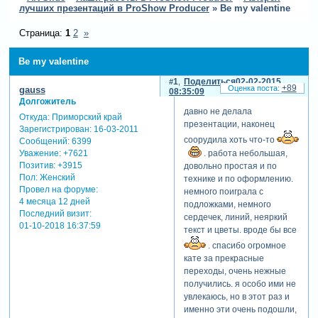
лучших презентаций в ProShow Producer
»
Be my valentine
Страница:
1
2
»
Be my valentine
1
Поделиться
02-02-2015
+89
gauss
08:35:09
Долгожитель
давно не делала
Откуда:
Приморский край
презентации, наконец
Зарегистрирован
: 16-03-2011
соорудила хоть что-то
Сообщений:
6399
Уважение:
+7621
. работа небольшая,
Позитив:
+3915
довольно простая и по
Пол:
Женский
технике и по оформлению.
Провел на форуме:
немного поиграла с
4 месяца 12 дней
подложками, немного
Последний визит:
сердечек, линий, неяркий
01-10-2018 16:37:59
текст и цветы. вроде бы все
. спасибо огромное
кате за прекрасные
переходы, очень нежные
получились. я особо ими не
увлекаюсь, но в этот раз и
именно эти очень подошли,