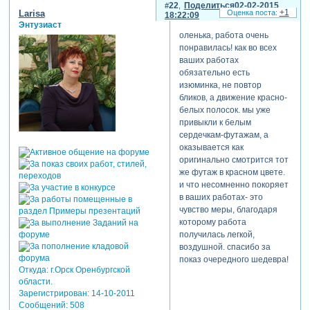
22
Поделиться
02-02-2015
+1
Larisa
18:22:09
Энтузиаст
оленька, работа очень
понравилась! как во всех
ваших работах
обязательно есть
изюминка, не повтор
бликов, а движение красно-
белых полосок. мы уже
привыкли к белым
сердечкам-футажам, а
оказывается как
оригинально смотрится тот
же футаж в красном цвете.
и что несомненно покоряет
в ваших работах- это
чувство меры, благодаря
которому работа
получилась легкой,
воздушной. спасибо за
показ очередного шедевра!
Откуда:
г.Орск Оренбургской
области.
Зарегистрирован
: 14-10-2011
Сообщений:
508