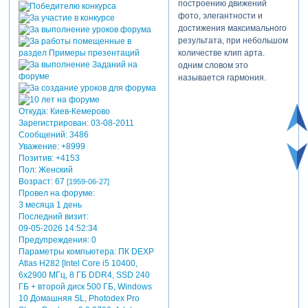
построению движений
фото, элегантности и
достижения максимального
результата, при небольшом
количестве клип арта.
одним словом это
называется гармония.
Откуда:
Киев-Кемерово
Зарегистрирован
: 03-08-2011
Сообщений:
3486
Уважение:
+8999
Позитив:
+4153
Пол:
Женский
Возраст:
67
[1959-06-27]
Провел на форуме:
3 месяца 1 день
Последний визит:
09-05-2026 14:52:34
Предупреждения:
0
Параметры компьютера:
ПК DEXP
Atlas H282 [Intel Core i5 10400,
6x2900 МГц, 8 ГБ DDR4, SSD 240
ГБ + второй диск 500 ГБ, Windows
10 Домашняя SL, Photodex Pro