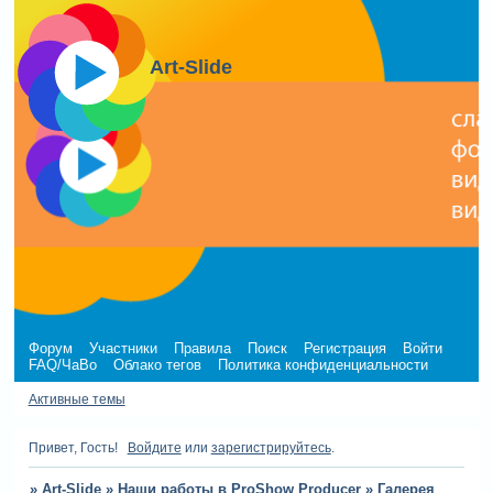
Art-Slide
Форум
Участники
Правила
Поиск
Регистрация
Войти
FAQ/ЧаВо
Облако тегов
Политика конфиденциальности
Активные темы
Привет, Гость!
Войдите
или
зарегистрируйтесь
.
»
Art-Slide
»
Наши работы в ProShow Producer
»
Галерея