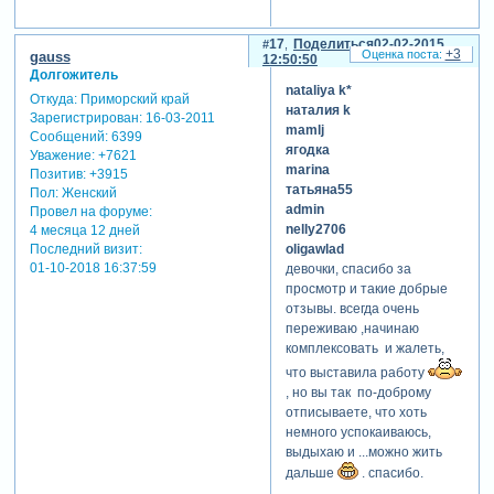
17
Поделиться
02-02-2015
+3
gauss
12:50:50
Долгожитель
nataliya k*
Откуда:
Приморский край
наталия k
Зарегистрирован
: 16-03-2011
mamlj
Сообщений:
6399
ягодка
Уважение:
+7621
marina
Позитив:
+3915
татьяна55
Пол:
Женский
admin
Провел на форуме:
nelly2706
4 месяца 12 дней
Последний визит:
oligawlad
01-10-2018 16:37:59
девочки, спасибо за
просмотр и такие добрые
отзывы. всегда очень
переживаю ,начинаю
комплексовать и жалеть,
что выставила работу
, но вы так по-доброму
отписываете, что хоть
немного успокаиваюсь,
выдыхаю и ...можно жить
дальше
. спасибо.