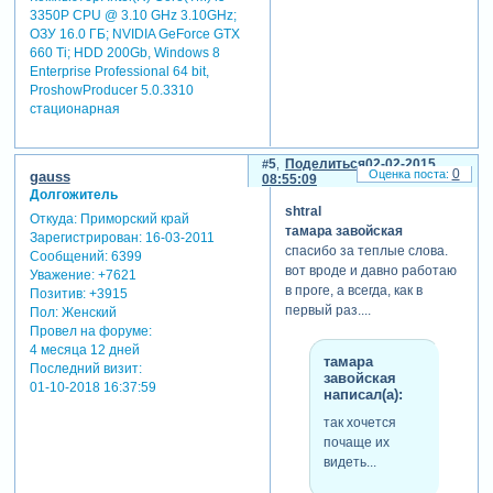
3350P CPU @ 3.10 GHz 3.10GHz;
ОЗУ 16.0 ГБ; NVIDIA GeForce GTX
660 Ti; HDD 200Gb, Windows 8
Enterprise Professional 64 bit,
ProshowProducer 5.0.3310
стационарная
5
Поделиться
02-02-2015
0
gauss
08:55:09
Долгожитель
shtral
Откуда:
Приморский край
тамара завойская
Зарегистрирован
: 16-03-2011
спасибо за теплые слова.
Сообщений:
6399
вот вроде и давно работаю
Уважение:
+7621
в проге, а всегда, как в
Позитив:
+3915
первый раз....
Пол:
Женский
Провел на форуме:
4 месяца 12 дней
тамара
Последний визит:
завойская
01-10-2018 16:37:59
написал(а):
так хочется
почаще их
видеть...