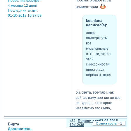
просмотр работы, за
Провел на форуме:
4 месяца 12 дней
комментарии.
Последний визит:
01-10-2018 16:37:59
kochlana
написал(а):
ловко
подчеркнуты
все
музыкальные
оттенки, что от
этой
синхронности
просто дух
перехватывает.
ой, света, все-таки, как
сейчас вижу, кое-где не все
синхронно, но в проге
незаметно это было,
казалось , что тютелька в
тютельку, а вот
.
24
Поделиться
02-02-2015
+1
Вирта
19:12:38
очень приятно, очень рада,
Долгожитель
что работа понравилась