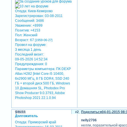
Откуда:
Киев-Кемерово
Зарегистрирован
: 03-08-2011
Сообщений:
3486
Уважение:
+8999
Позитив:
+4153
Пол:
Женский
Возраст:
67
[1959-06-27]
Провел на форуме:
3 месяца 1 день
Последний визит:
09-05-2026 14:52:34
Предупреждения:
0
Параметры компьютера:
ПК DEXP
Atlas H282 [Intel Core i5 10400,
6x2900 МГц, 8 ГБ DDR4, SSD 240
ГБ + второй диск 500 ГБ, Windows
10 Домашняя SL, Photodex Pro
Show Producer 9.0.3793, Adobe
Photoshop 2021 22.1.0.94
gauss
2
Поделиться
04-01-2015 08:
Долгожитель
nelly2706
Откуда:
Приморский край
нелли, поразительной красо