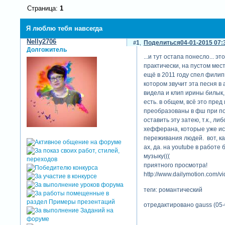
Страница:
1
Я люблю тебя навсегда
Nelly2706
1
Поделиться
04-01-2015 07:
Долгожитель
...и тут остапа понесло... 
практически, на пустом мес
ещё в 2011 году спел филипп
котором звучит эта песня в
видела и клип ирины билык, 
есть. в общем, всё это пре
преобразованы в фш при по
оставить эту затею, т.к., л
хефферана, которые уже испо
переживания людей. вот, каж
ах, да. на youtube в работе
музыку(((
приятного просмотра!
http://www.dailymotion.com/v
теги: романтический
отредактировано gauss (05-