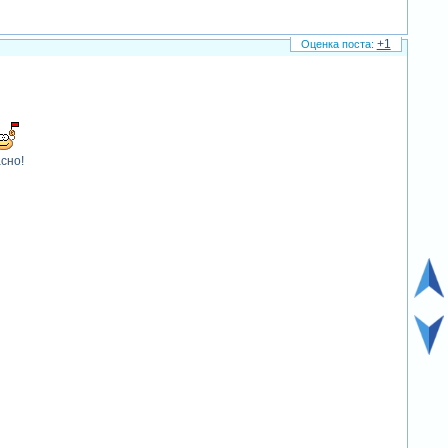
+1
сно!