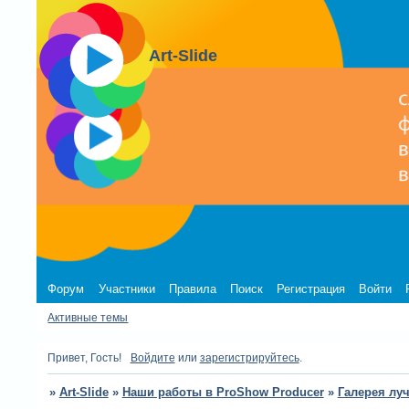
Art-Slide
Форум
Участники
Правила
Поиск
Регистрация
Войти
Активные темы
Привет, Гость!
Войдите
или
зарегистрируйтесь
.
»
Art-Slide
»
Наши работы в ProShow Producer
»
Галерея лу