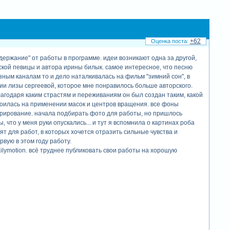
+62
воздержание" от работы в программе. идеи возникают одна за другой,
нской певицы и автора ирины билык. самое интересное, что песню
разным каналам то и дело наталкивалась на фильм "зимний сон", в
нии лизы сергеевой, которое мне понравилось больше авторского.
благодаря каким страстям и переживаниям он был создан таким, какой
троилась на применении масок и центров вращения. все фоны
урирование. начала подбирать фото для работы, но пришлось
 что у меня руки опускались... и тут я вспомнила о картинах роба
ят для работ, в которых хочется отразить сильные чувства и
рвую в этом году работу.
dailymotion. всё труднее публиковать свои работы на хорошую