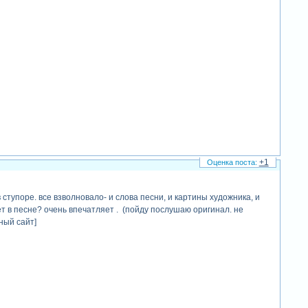
+1
ступоре. все взволновало- и слова песни, и картины художника, и
т в песне? очень впечатляет . (пойду послушаю оригинал. не
ный сайт]