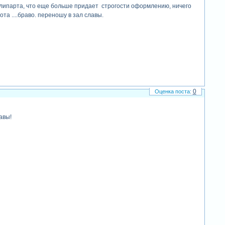
 клипарта, что еще больше придает строгости оформлению, ничего
та ....браво. переношу в зал славы.
0
авы!