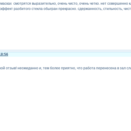
масках смотрятся выразительно, очень чисто, очень четко. нет совершенно
эффект разбитого стекла обыгран прекрасно. сдержанность, стильность, чисто
18:56
кой отзыв! неожиданно и, тем более приятно, что работа перенесена в зал сл