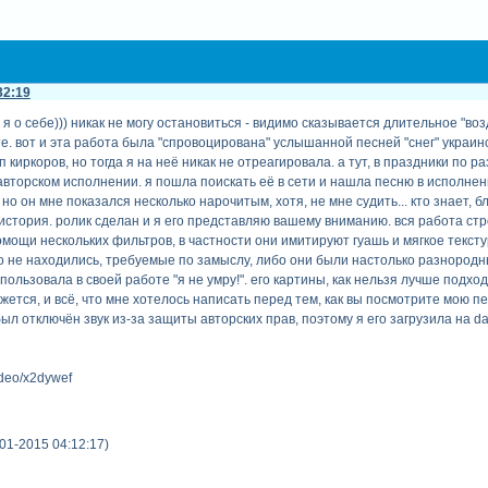
32:19
это я о себе))) никак не могу остановиться - видимо сказывается длительное "
те. вот и эта работа была "спровоцирована" услышанной песней "снег" украи
 киркоров, но тогда я на неё никак не отреагировала. а тут, в праздники по 
 авторском исполнении. я пошла поискать её в сети и нашла песню в исполне
но он мне показался несколько нарочитым, хотя, не мне судить... кто знает, 
д история. ролик сделан и я его представляю вашему вниманию. вся работа с
мощи нескольких фильтров, в частности они имитируют гуашь и мягкое текст
ибо не находились, требуемые по замыслу, либо они были настолько разнородны,
льзовала в своей работе "я не умру!". его картины, как нельзя лучше подход
ется, и всё, что мне хотелось написать перед тем, как вы посмотрите мою пе
 был отключён звук из-за защиты авторских прав, поэтому я его загрузила на 
ideo/x2dywef
01-2015 04:12:17)