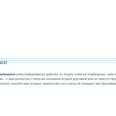
32:57
шикарную
работу!(выражение девочек, но лучше слова не подберешь). сижу в 
е. а звук разбитого стекла вы наложили второй дорожкой или он присутствуе
есню) спасибо вам за ваше творчество! пусть муза не покидает вас! [взломан