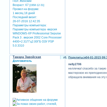
Пол:
Женский
Возраст:
67
[1958-12-31]
Провел на форуме:
1 месяц 18 дней
Последний визит:
26-07-2016 12:42:35
Параметры компьютера:
Параметры компьютера -версия
WINDOWS-XP Professiomal Sepuise
Pack 3 . версия 2002 Core Processer
4400+2.31ГГц2.00ГБ ОЗУ PSP
5.0.3310
Тамара Завойская
5
Поделиться
04-01-2015 09:
Долгожитель
nelly2706
неллечка! спасибо за такую
мастерское их преподнесени
обращала внимания на эту п