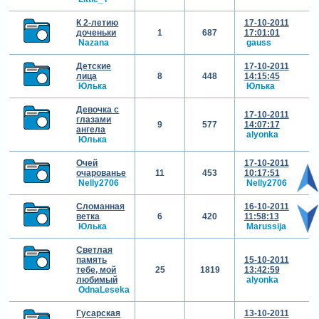
К 2-летию
17-10-2011
доченьки
1
687
17:01:01
Nazana
gauss
Детские
17-10-2011
лица
8
448
14:15:45
Юлька
Юлька
Девочка с
17-10-2011
глазами
9
577
14:07:17
ангела
alyonka
Юлька
Очей
17-10-2011
очарованье
11
453
10:17:51
Nelly2706
Nelly2706
Сломанная
16-10-2011
ветка
6
420
11:58:13
Юлька
Marussija
Светлая
память
15-10-2011
тебе, мой
25
1819
13:42:59
любимый
alyonka
OdnaLeseka
Гусарская
13-10-2011