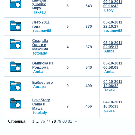
09-10-2011
улыбку
6
543
09:16:42
миру!
Lsoly
Таня13
Лето 2011
05-10-2011
года
5
370
22:10:27
rezanov68
rezanov68
Свадьба
05-10-2011
Ольги и
4
378
02:05:17
Максима
Amba
fotolady
Выписка из
05-10-2011
Роддома
0
540
00:58:08
Amba
Amba
04-10-2011
Бабье лето
9
499
12:06:32
Ангара
Такай
LoveStory
04-10-2011
Саша и
7
456
10:05:33
Маша
gauss
fotolady
Страница:
«
1
…
76
77
78
79
80
81
»