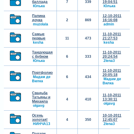
баллада
7
339
19:04:51
Юлька
Юлька
Папина
12-10-2011
дочка
2
869
16:16:08
muzolala
admin
Самые
11-10-2011
первые
11
473
21:27:53
kesha
kesha
Танцующая
11-10-2011
с бубном
6
333
20:24:54
Юлька
2lena3
11-10-2011
Портфолио
20:05:18
Мадам де
6
434
Мадам де
Вилка
Вилка
Свадьба
11-10-2011
Татьяны и
4
410
13:30:11
Михаила
olgavg
olgavg
Осень
10-10-2011
золотая!
4
350
12:45:07
НИНЧА13
2lena3
Подари