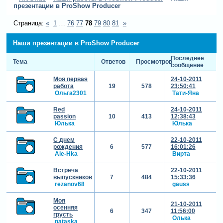
презентации в ProShow Producer
Страница:
«
1
…
76
77
78
79
80
81
»
Наши презентации в ProShow Producer
Последнее
Тема
Ответов
Просмотров
сообщение
Моя первая
24-10-2011
работа
19
578
23:50:41
Ольга2301
Тати-Яна
Red
24-10-2011
passion
10
413
12:38:43
Юлька
Юлька
С днем
22-10-2011
рождения
6
577
16:01:26
Ale-Hka
Вирта
Встреча
22-10-2011
выпускников
7
484
15:33:36
rezanov68
gauss
Моя
21-10-2011
осенняя
6
347
11:56:00
грусть
Олька
nataska