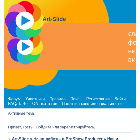
Art-Slide
Форум
Участники
Правила
Поиск
Регистрация
Войти
FAQ/ЧаВо
Облако тегов
Политика конфиденциальности
Активные темы
Привет, Гость!
Войдите
или
зарегистрируйтесь
.
»
Art-Slide
»
Наши работы в ProShow Producer
»
Наши