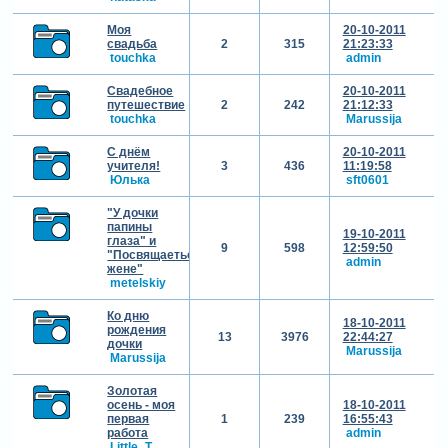
Моя
20-10-2011
свадьба
2
315
21:23:33
touchka
admin
Свадебное
20-10-2011
путешествие
2
242
21:12:33
touchka
Marussija
С днём
20-10-2011
учителя!
3
436
11:19:58
Юлька
sft0601
"У дочки
папины
19-10-2011
глаза" и
9
598
12:59:50
"Посвящаеться
admin
жене"
metelskiy
Ко дню
18-10-2011
рождения
13
3976
22:44:27
дочки
Marussija
Marussija
Золотая
осень - моя
18-10-2011
первая
1
239
16:55:43
работа
admin
Little_T