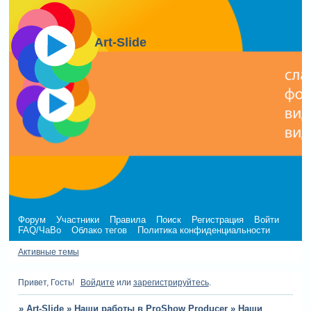
Art-Slide
Форум
Участники
Правила
Поиск
Регистрация
Войти
FAQ/ЧаВо
Облако тегов
Политика конфиденциальности
Активные темы
Привет, Гость!
Войдите
или
зарегистрируйтесь
.
»
Art-Slide
»
Наши работы в ProShow Producer
»
Наши