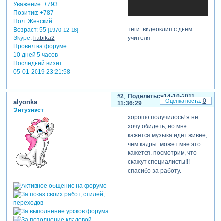
Уважение:
+793
Позитив:
+787
Пол:
Женский
теги: видеоклип.с днём
Возраст:
55
[1970-12-18]
учителя
Skype:
habika2
Провел на форуме:
10 дней 5 часов
Последний визит:
05-01-2019 23:21:58
2
Поделиться
14-10-2011
0
alyonka
11:36:29
Энтузиаст
хорошо получилось! я не
хочу обидеть, но мне
кажется музыка идёт живее,
чем кадры. может мне это
кажется. посмотрим, что
скажут специалисты!!!
спасибо за работу.