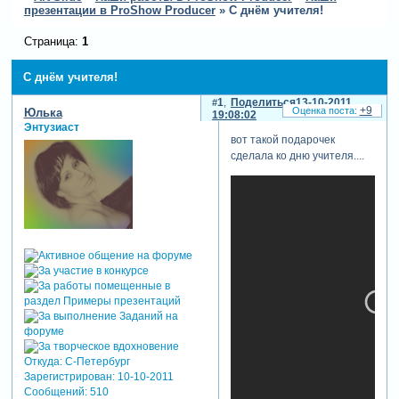
презентации в ProShow Producer
»
С днём учителя!
Страница:
1
С днём учителя!
1
Поделиться
13-10-2011
+9
Юлька
19:08:02
Энтузиаст
вот такой подарочек
сделала ко дню учителя....
Откуда:
С-Петербург
Зарегистрирован
: 10-10-2011
Сообщений:
510