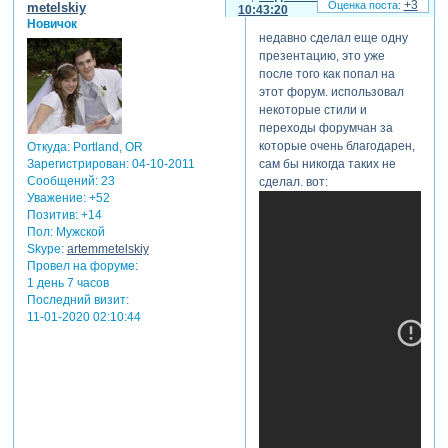
+3
metelskiy
10:43:20
Новичок
недавно сделал еще одну
презентацию, это уже
после того как попал на
этот форум. использовал
некоторые стили и
переходы форумчан за
которые очень благодарен,
Откуда:
Portland, OR
Зарегистрирован
: 04-10-2011
сам бы никогда таких не
Сообщений:
23
сделал. вот:
Уважение:
+52
Позитив:
+14
Пол:
Мужской
Skype:
artemmetelskiy
Провел на форуме:
1 день 7 часов
Последний визит:
11-01-2020 02:10:44