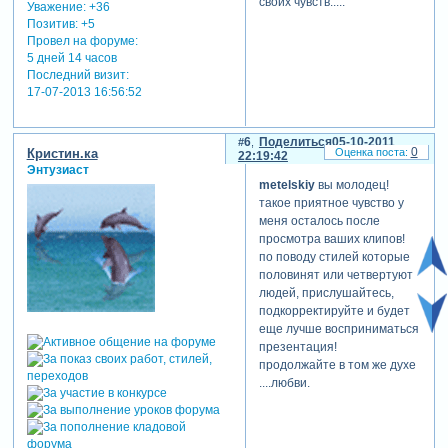
своих чувств.....
Уважение:
+36
Позитив:
+5
Провел на форуме:
5 дней 14 часов
Последний визит:
17-07-2013 16:56:52
6
Поделиться
05-10-2011
0
Кристин.ка
22:19:42
Энтузиаст
metelskiy
вы молодец!
такое приятное чувство у
меня осталось после
просмотра ваших клипов!
по поводу стилей которые
половинят или четвертуют
людей, прислушайтесь,
подкорректируйте и будет
еще лучше восприниматься
презентация!
продолжайте в том же духе
....любви.