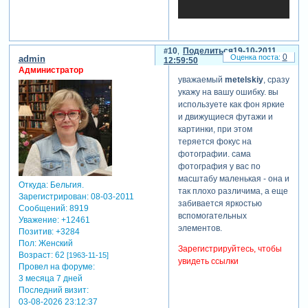
10
Поделиться
19-10-2011
0
admin
12:59:50
Администратор
уважаемый
metelskiy
, сразу
укажу на вашу ошибку. вы
используете как фон яркие
и движущиеся футажи и
картинки, при этом
теряется фокус на
фотографии. сама
фотография у вас по
масштабу маленькая - она и
Откуда:
Бельгия.
так плохо различима, а еще
Зарегистрирован
: 08-03-2011
забивается яркостью
Сообщений:
8919
вспомогательных
Уважение:
+12461
элементов.
Позитив:
+3284
Пол:
Женский
Зарегистрируйтесь, чтобы
Возраст:
62
[1963-11-15]
увидеть ссылки
Провел на форуме:
3 месяца 7 дней
Последний визит:
03-08-2026 23:12:37