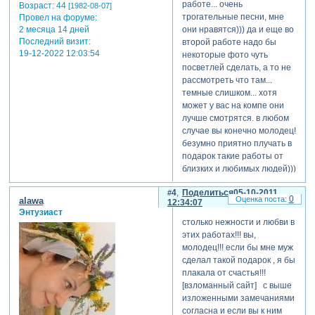
работе... очень
Возраст:
44
[1982-08-07]
трогательные песни, мне
Провел на форуме:
они нравятся))) да и еще во
2 месяца 14 дней
Последний визит:
второй работе надо бы
19-12-2022 12:03:54
некоторые фото чуть
посветлей сделать, а то не
рассмотреть что там...
темные слишком... хотя
может у вас на компе они
лучше смотрятся. в любом
случае вы конечно молодец!
безумно приятно плучать в
подарок такие работы от
близких и любимых людей)))
отредактировано олька (05-
4
Поделиться
05-10-2011
0
alawa
10-2011 12:58:33)
12:34:07
Энтузиаст
столько нежности и любви в
этих работах!!! вы,
молодец!!! если бы мне муж
сделал такой подарок , я бы
плакала от счастья!!!
[взломанный сайт] с выше
изложенными замечаниями
согласна и если вы к ним