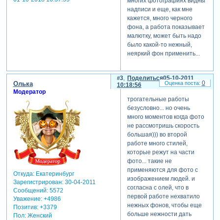
многих фотографиях видны
надписи и еще, как мне
кажется, много черного
фона, а работа показывает
малютку, может быть надо
было какой-то нежный,
неяркий фон применить...
3
Поделиться
05-10-2011
0
Олька
10:18:56
Модератор
трогательные работы
безусловно... но очень
много моментов когда фото
не рассмотришь скорость
большая))) во второй
работе много стилей,
которые режут на части
фото... такие не
применяются для фото с
Откуда:
Екатеринбург
изображением людей. и
Зарегистрирован
: 30-04-2011
согласна с олей, что в
Сообщений:
5572
первой работе нехватило
Уважение:
+4986
нежных фонов, чтобы еще
Позитив:
+3379
больше нежности дать
Пол:
Женский