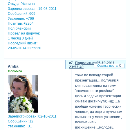
Откуда:
Украина
Зарегистрирован
: 19-08-2011
Сообщений:
609
Уважение:
+766
Позитив:
+2204
Пол:
Женский
Провел на форуме:
1 месяц 0 дней
Последний визит:
20-05-2014 22:59:20
7
Поделиться
05-10-2011
0
Amba
23:53:49
Новичок
тоже по поводу второй
презентации.....получился
клип ради клипа на тему
"возможности рroshow" .
цель и задача презентации
считаю достигнута))))))) ...а
вообще конечно творческий
человек, да еще и мужчинам
Зарегистрирован
: 02-10-2011
вызывает у меня уважение ,
Сообщений:
12
понимание и
Уважение:
+31
восхищение....молодец