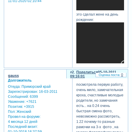
11-01-2020 02:10:44
это сделал жене на день
рождение:
2
Поделиться
05-10-2011
0
gauss
09:16:01
Долгожитель
посмотрела первую работу,
Откуда:
Приморский край
очень мило, замечательная
Зарегистрирован
: 16-03-2011
кроха, счастливые молодые
Сообщений:
6399
родители, но замечания
Уважение:
+7621
есть... на 0.24 очень
Позитив:
+3915
быстрая смена фото,
Пол:
Женский
теги: разные
невозможно рассмотреть,
Провел на форуме:
1.22 почему-то разные
4 месяца 12 дней
Последний визит:
рамочки на 3-х фото , на
01-10-2018 16:37:59