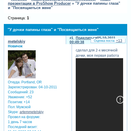
презентации в ProShow Producer
»
"У дочки папины глаза"
и "Посвящаеться жене"
Страница:
1
"У дочки папины глаза" и "Посвящаеться жене"
1
Поделиться
05-10-2011
+13
metelskiy
00:49:38
Новичок
сделал для 2-х месячной
дочки, моя первая работа
Откуда:
Portland, OR
Зарегистрирован
: 04-10-2011
Сообщений:
23
Уважение:
+52
Позитив:
+14
Пол:
Мужской
Skype:
artemmetelskiy
Провел на форуме:
1 день 7 часов
Последний визит: