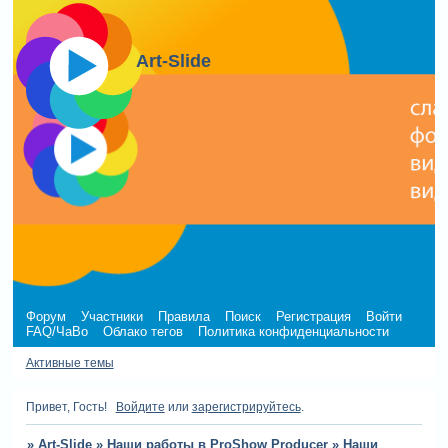
Art-Slide
Форум
Участники
Правила
Поиск
Регистрация
Войти
FAQ/ЧаВо
Облако тегов
Политика конфиденциальности
Активные темы
Привет, Гость!
Войдите
или
зарегистрируйтесь
.
»
Art-Slide
»
Наши работы в ProShow Producer
»
Наши