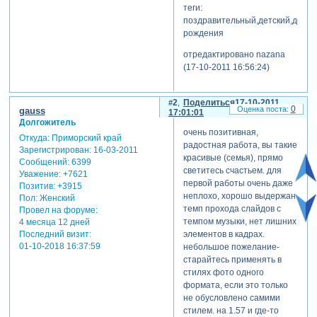
теги:
поздравительный,детский,день
рождения
отредактировано nazana
(17-10-2011 16:56:24)
2
Поделиться
17-10-2011
0
gauss
17:01:01
Долгожитель
очень позитивная,
Откуда:
Приморский край
радостная работа, вы такие
Зарегистрирован
: 16-03-2011
красивые (семья), прямо
Сообщений:
6399
светитесь счастьем. для
Уважение:
+7621
первой работы очень даже
Позитив:
+3915
неплохо, хорошо выдержан
Пол:
Женский
темп прохода слайдов с
Провел на форуме:
темпом музыки, нет лишних
4 месяца 12 дней
Последний визит:
элементов в кадрах.
01-10-2018 16:37:59
небольшое пожелание-
старайтесь применять в
стилях фото одного
формата, если это только
не обусловлено самими
стилем. на 1.57 и где-то