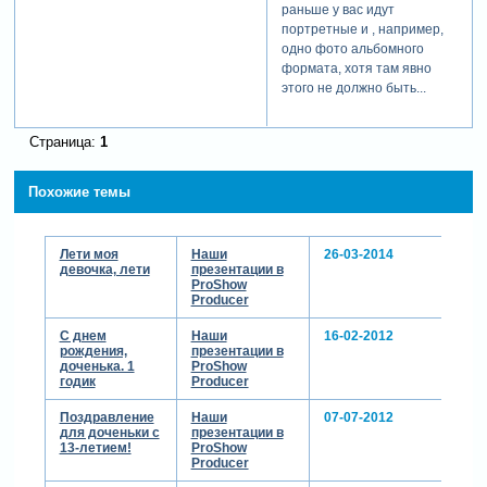
раньше у вас идут
портретные и , например,
одно фото альбомного
формата, хотя там явно
этого не должно быть...
Страница:
1
Похожие темы
Лети моя
Наши
26-03-2014
девочка, лети
презентации в
ProShow
Producer
С днем
Наши
16-02-2012
рождения,
презентации в
доченька. 1
ProShow
годик
Producer
Поздравление
Наши
07-07-2012
для доченьки с
презентации в
13-летием!
ProShow
Producer