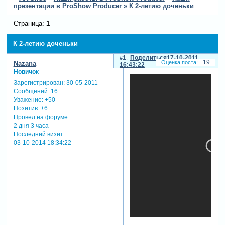
презентации в ProShow Producer
»
К 2-летию доченьки
Страница:
1
К 2-летию доченьки
1
Поделиться
17-10-2011
+19
Nazana
16:43:22
Новичок
Зарегистрирован
: 30-05-2011
Сообщений:
16
Уважение:
+50
Позитив:
+6
Провел на форуме:
2 дня 3 часа
Последний визит:
03-10-2014 18:34:22