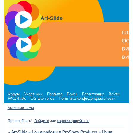
Art-Slide
Форум
Участники
Правила
Поиск
Регистрация
Войти
FAQ/ЧаВо
Облако тегов
Политика конфиденциальности
Активные темы
Привет, Гость!
Войдите
или
зарегистрируйтесь
.
»
Art-Slide
»
Наши работы в ProShow Producer
»
Наши