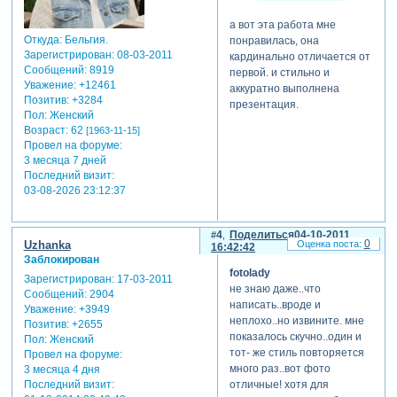
а вот эта работа мне
Откуда:
Бельгия.
понравилась, она
Зарегистрирован
: 08-03-2011
кардинально отличается от
Сообщений:
8919
первой. и стильно и
Уважение:
+12461
аккуратно выполнена
Позитив:
+3284
презентация.
Пол:
Женский
Возраст:
62
[1963-11-15]
Провел на форуме:
3 месяца 7 дней
Последний визит:
03-08-2026 23:12:37
4
Поделиться
04-10-2011
0
Uzhanka
16:42:42
Заблокирован
fotolady
Зарегистрирован
: 17-03-2011
не знаю даже..что
Сообщений:
2904
написать..вроде и
Уважение:
+3949
неплохо..но извините. мне
Позитив:
+2655
показалось скучно..один и
Пол:
Женский
тот- же стиль повторяется
Провел на форуме:
много раз..вот фото
3 месяца 4 дня
отличные! хотя для
Последний визит: