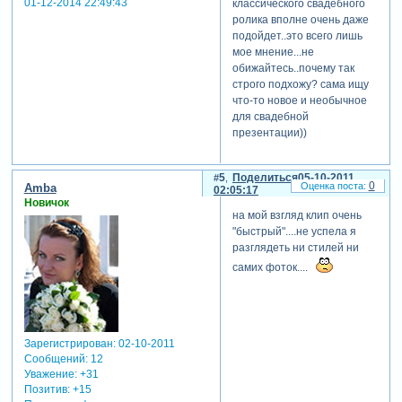
01-12-2014 22:49:43
классического свадебного
ролика вполне очень даже
подойдет..это всего лишь
мое мнение...не
обижайтесь..почему так
строго подхожу? сама ищу
что-то новое и необычное
для свадебной
презентации))
5
Поделиться
05-10-2011
0
Amba
02:05:17
Новичок
на мой взгляд клип очень
"быстрый"....не успела я
разглядеть ни стилей ни
самих фоток....
Зарегистрирован
: 02-10-2011
Сообщений:
12
Уважение:
+31
Позитив:
+15