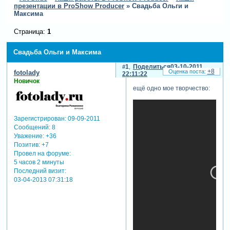
презентации в ProShow Producer
»
Свадьба Ольги и
Максима
Страница:
1
Свадьба Ольги и Максима
1
Поделиться
03-10-2011
+8
fotolady
22:11:22
Новичок
ещё одно мое творчество:
Зарегистрирован
: 09-09-2011
Сообщений:
8
Уважение:
+36
Позитив:
+7
Провел на форуме:
5 часов 2 минуты
Последний визит:
03-04-2013 07:31:18