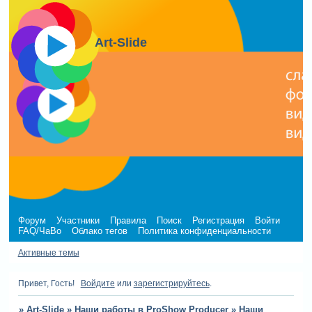
Art-Slide
Форум
Участники
Правила
Поиск
Регистрация
Войти
FAQ/ЧаВо
Облако тегов
Политика конфиденциальности
Активные темы
Привет, Гость!
Войдите
или
зарегистрируйтесь
.
»
Art-Slide
»
Наши работы в ProShow Producer
»
Наши