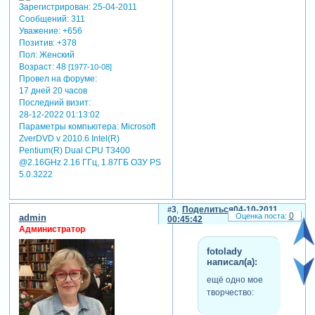
Зарегистрирован
: 25-04-2011
Сообщений:
311
Уважение:
+656
Позитив:
+378
Пол:
Женский
Возраст:
48
[1977-10-08]
Провел на форуме:
17 дней 20 часов
Последний визит:
28-12-2022 01:13:02
Параметры компьютера:
Microsoft
ZverDVD v 2010.6 Intel(R)
Pentium(R) Dual CPU T3400
@2.16GHz 2.16 ГГц, 1.87ГБ OЗУ PS
5.0.3222
3
Поделиться
04-10-2011
0
admin
00:45:42
Администратор
fotolady
написал(а):
ещё одно мое
творчество: