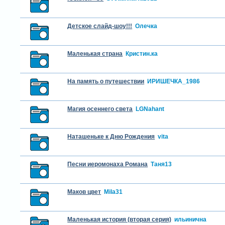
Детское слайд-шоу!!!
Олечка
Маленькая страна
Кристин.ка
На память о путешествии
ИРИШЕЧКА_1986
Магия осеннего света
LGNahant
Наташеньке к Дню Рождения
vita
Песни иеромонаха Романа
Таня13
Маков цвет
Mila31
Маленькая история (вторая серия)
ильинична