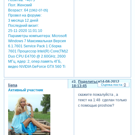
Пол:
Женский
Возраст:
64
[1962-07-05]
Провел на форуме:
3 месяца 12 дней
Последний визит:
25-11-2020 11:01:10
Параметры компьютера:
Microsoft
Windows 7 Максимальная Версия
6.1.7601 Service Pack 1 Сборка
7601 Процессор Intel(R) Core(TM)2
Duo CPU E4700 @ 2.60GHz, 2600
МГц, ядер: 2, опер.память 4ГБ,
видео NVIDIA GeForce GTX 560 Ti
3
Поделиться
14-08-2012
0
liena
18:13:45
Активный участник
скажите пожалуйста , а
текст на 1:48 сделан только
с помощью proshow?