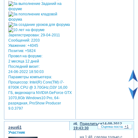
Зарегистрирован
: 29-04-2011
Сообщений:
2203
Уважение:
+4045
Позитив:
+5824
Провел на форуме:
2 месяца 12 дней
Последний визит:
24-06-2022 18:50:03
Параметры компьютера:
Процессор: Intel(R) Core(TM) i7-
8700K CPU @ 3.70GHz,ОЗУ 16,00
ГБ, видеокарта NVIDIA GeForce GTX
1070,8Gb Windows10 Pro, 64-
разрядная, ProShow Producer
9.0.3797
6
Поделиться
14-08-2012
+1
zeus61
19:43:30
Участник
на 1:48 сделан только с