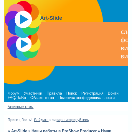
Art-Slide
Форум
Участники
Правила
Поиск
Регистрация
Войти
FAQ/ЧаВо
Облако тегов
Политика конфиденциальности
Активные темы
Привет, Гость!
Войдите
или
зарегистрируйтесь
.
»
Art-Slide
»
Наши работы в ProShow Producer
»
Наши