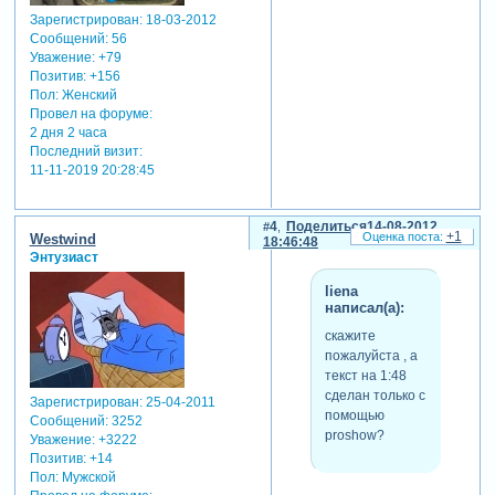
Зарегистрирован
: 18-03-2012
Сообщений:
56
Уважение:
+79
Позитив:
+156
Пол:
Женский
Провел на форуме:
2 дня 2 часа
Последний визит:
11-11-2019 20:28:45
4
Поделиться
14-08-2012
+1
Westwind
18:46:48
Энтузиаст
liena
написал(а):
скажите
пожалуйста , а
текст на 1:48
сделан только с
Зарегистрирован
: 25-04-2011
помощью
Сообщений:
3252
proshow?
Уважение:
+3222
Позитив:
+14
Пол:
Мужской