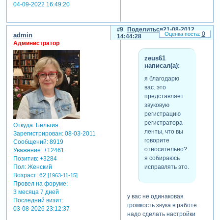
04-09-2022 16:49:20
9
Поделиться
21-08-2012
0
admin
14:44:28
Администратор
zeus61
написал(а):
я благодарю
вас. это
представляет
звуковую
регистрацию
регистратора
Откуда:
Бельгия.
ленты, что вы
Зарегистрирован
: 08-03-2011
говорите
Сообщений:
8919
относительно?
Уважение:
+12461
я собираюсь
Позитив:
+3284
исправлять это.
Пол:
Женский
Возраст:
62
[1963-11-15]
Провел на форуме:
3 месяца 7 дней
у вас не одинаковая
Последний визит:
громкость звука в работе.
03-08-2026 23:12:37
надо сделать настройки