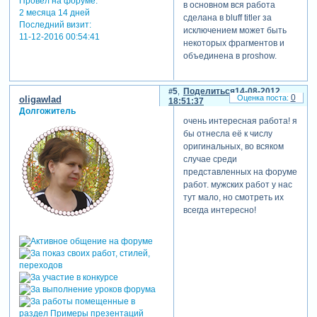
Провел на форуме:
в основном вся работа
2 месяца 14 дней
сделана в bluff titler за
Последний визит:
исключением может быть
11-12-2016 00:54:41
некоторых фрагментов и
объединена в proshow.
5
Поделиться
14-08-2012
0
oligawlad
18:51:37
Долгожитель
очень интересная работа! я
бы отнесла её к числу
оригинальных, во всяком
случае среди
представленных на форуме
работ. мужских работ у нас
тут мало, но смотреть их
всегда интересно!