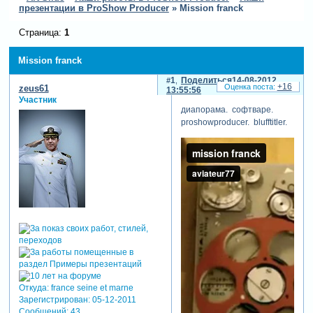
презентации в ProShow Producer
»
Mission franck
Страница:
1
Mission franck
1
Поделиться
14-08-2012
+16
zeus61
13:55:56
Участник
диапорама. софтваре.
proshowproducer. blufftitler.
Откуда:
france seine et marne
Зарегистрирован
: 05-12-2011
Сообщений:
43