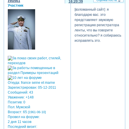
zeus61
16:20:39
Участник
[взломанный сайт] я
благодарю вас. это
представляет звуковую
регистрацию регистратора
ленты, что вы говорите
относительно? я собираюсь
исправлять это.
Откуда:
france seine et marne
Зарегистрирован
: 05-12-2011
Сообщений:
43
Уважение:
+148
Позитив:
0
Пол:
Мужской
Возраст:
65
[1961-06-10]
Провел на форуме:
2 дня 11 часов
Последний визит: