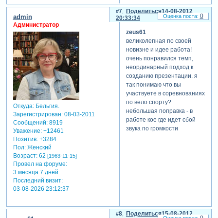
7
Поделиться
14-08-2012
0
admin
20:33:34
Администратор
zeus61
великолепная по своей
новизне и идее работа!
очень понравился темп,
неординарный подход к
созданию презентации. я
так понимаю что вы
участвуете в соревнованиях
по вело спорту?
Откуда:
Бельгия.
небольшая поправка - в
Зарегистрирован
: 08-03-2011
работе кое где идет сбой
Сообщений:
8919
звука по громкости
Уважение:
+12461
Позитив:
+3284
Пол:
Женский
Возраст:
62
[1963-11-15]
Провел на форуме:
3 месяца 7 дней
Последний визит:
03-08-2026 23:12:37
8
Поделиться
15-08-2012
0