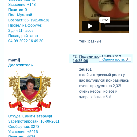
Уважение:
+148
Позитив:
0
Пол:
Мужской
Возраст:
65
[1961-06-10]
Провел на форуме:
2 дня 11 часов
Последний визит:
04-09-2022 16:49:20
теги: разные
2
Поделиться
14-08-2012
0
mamlj
14:35:06
Долгожитель
zeus61
какой интересный ролик у
вас получился! понравилась
очень придумка на 2,32!
очень необычно все и
здорово! спасибо!
Откуда:
Санкт-Петербург
Зарегистрирован
: 16-09-2011
Сообщений:
3273
Уважение:
+5916
Позитив:
+4075