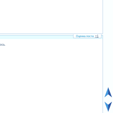
+1
ось.