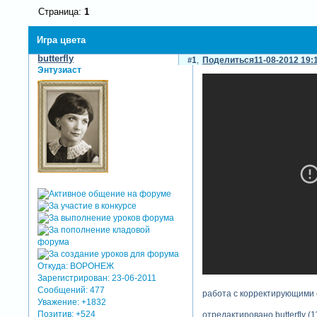
Страница:
1
Игра цвета
butterfly
1
Поделиться
11-08-2012 19:
Энтузиаст
Откуда:
ВОРОНЕЖ
Зарегистрирован
: 23-06-2011
Сообщений:
477
работа с корректирующими с
Уважение:
+1832
Позитив:
+524
отредактировано butterfly (1