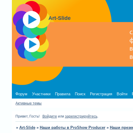
Art-Slide
Форум
Участники
Правила
Поиск
Регистрация
Войти
Активные темы
Привет, Гость!
Войдите
или
зарегистрируйтесь
.
»
Art-Slide
»
Наши работы в ProShow Producer
»
Наши презе