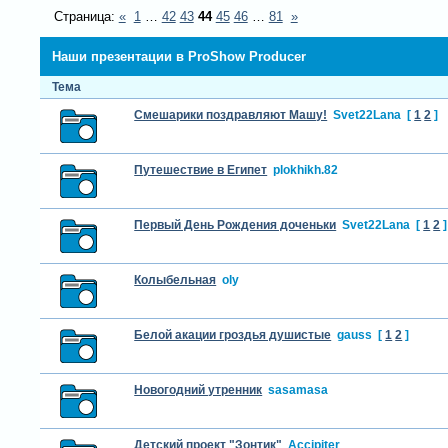
Страница:
«
1
…
42
43
44
45
46
…
81
»
Наши презентации в ProShow Producer
Тема
Смешарики поздравляют Машу!
Svet22Lana
[
1
2
]
Путешествие в Египет
plokhikh.82
Первый День Рождения доченьки
Svet22Lana
[
1
2
]
Колыбельная
oly
Белой акации гроздья душистые
gauss
[
1
2
]
Новогодний утренник
sasamasa
Детский проект "Зонтик"
Accipiter