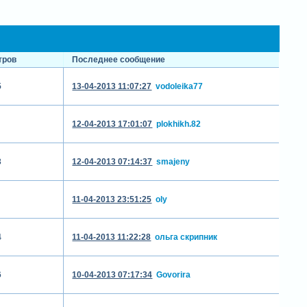
тров
Последнее сообщение
5
13-04-2013 11:07:27
vodoleika77
12-04-2013 17:01:07
plokhikh.82
3
12-04-2013 07:14:37
smajeny
11-04-2013 23:51:25
oly
4
11-04-2013 11:22:28
ольга скрипник
6
10-04-2013 07:17:34
Govorira