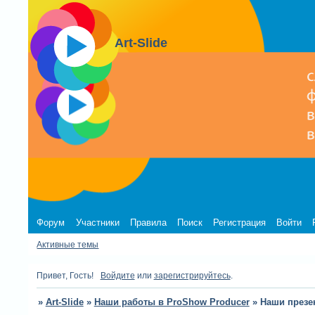
Art-Slide
Форум
Участники
Правила
Поиск
Регистрация
Войти
Активные темы
Привет, Гость!
Войдите
или
зарегистрируйтесь
.
»
Art-Slide
»
Наши работы в ProShow Producer
»
Наши презе