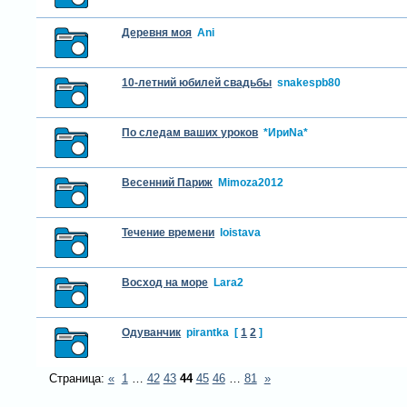
Деревня моя
Ani
10-летний юбилей свадьбы
snakespb80
По следам ваших уроков
*ИриNа*
Весенний Париж
Mimoza2012
Течение времени
loistava
Восход на море
Lara2
Одуванчик
pirantka
[
1
2
]
Страница:
«
1
…
42
43
44
45
46
…
81
»