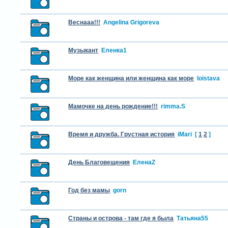
Веснааа!!!
Angelina Grigoreva
Музыкант
Еленка1
Море как женщина или женщина как море
loistava
Мамочке на день рождение!!!
rimma.S
Время и дружба. Грустная история
iMari
[
1
2
]
День Благовещения
ЕленаZ
Год без мамы
gorn
Страны и острова - там где я была
Татьяна55