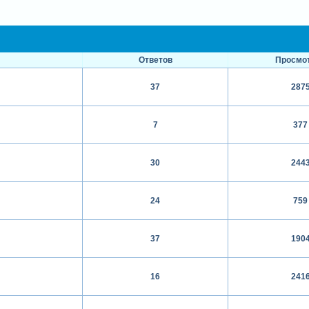
Ответов
Просмо
37
287
7
377
30
244
24
759
37
190
16
241