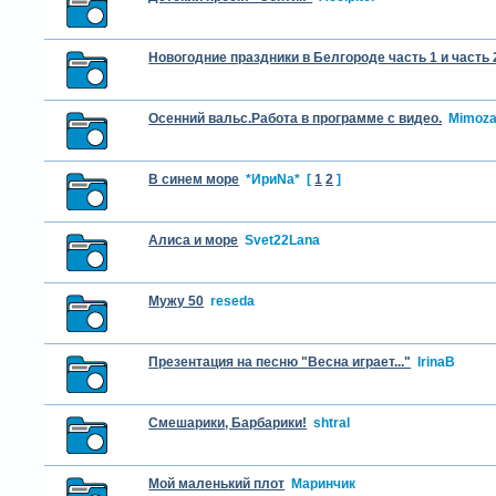
Новогодние праздники в Белгороде часть 1 и часть 
Осенний вальс.Работа в программе с видео.
Mimoz
В синем море
*ИриNа*
[
1
2
]
Алиса и море
Svet22Lana
Мужу 50
reseda
Презентация на песню "Весна играет..."
IrinaB
Смешарики, Барбарики!
shtral
Мой маленький плот
Маринчик