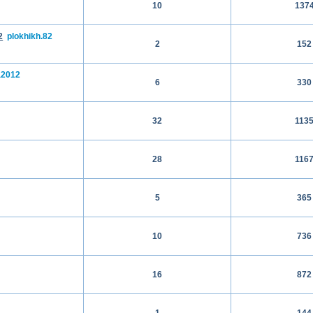
10
137
2
plokhikh.82
2
152
a2012
6
330
32
113
28
116
5
365
10
736
16
872
1
144