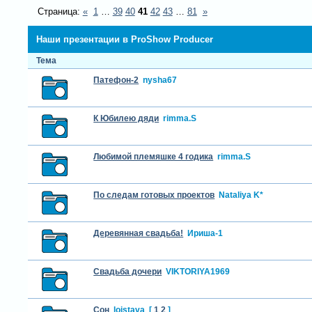
Страница:
«
1
…
39
40
41
42
43
…
81
»
Наши презентации в ProShow Producer
Тема
Патефон-2
nysha67
К Юбилею дяди
rimma.S
Любимой племяшке 4 годика
rimma.S
По следам готовых проектов
Nataliya K*
Деревянная свадьба!
Ириша-1
Свадьба дочери
VIKTORIYA1969
Сон
loistava
[
1
2
]