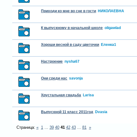
Приходи ко мне во сне в гости
НИКОЛАЕВНА
К выпускному в начальной школе
oligawlad
Хороши весной в саду цветочки
Еленка1
Настроение
nysha67
Они среди нас
savonja
Хрустальная свадьба
Larisa
Выпускной 11 класс 2011год
Dvasia
Страница:
«
1
…
39
40
41
42
43
…
81
»