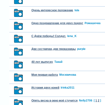
Очень интересное положение
lula
Одно поздравление для двух подруг
Ромашечка
С Днём победы! Солдат.
lena_K
Две сестрички, две проказницы
purple
40 лет выпуску
Такай
Моя первая работа
Москвичова
История двух коней
Irinka2011
Опять весна в окно моё стучится
Nelly2706
[
1
2
]