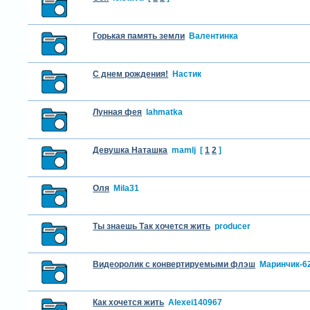
Горькая память земли
Валентинка
С днем рождения!
Настик
Лунная фея
lahmatka
Девушка Наташка
mamlj
[
1
2
]
Оля
Mila31
Ты знаешь Так хочется жить
producer
Видеоролик с конвертируемыми флэш
Маринчик-6
Как хочется жить
Alexei140967