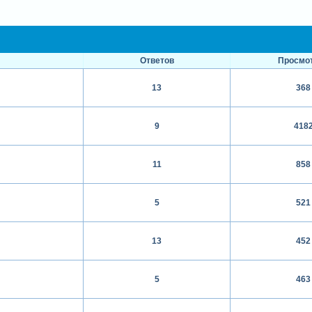
Ответов
Просмо
13
368
9
418
11
858
5
521
13
452
5
463