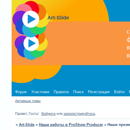
Art-Slide
Форум
Участники
Правила
Поиск
Регистрация
Войти
Активные темы
Привет, Гость!
Войдите
или
зарегистрируйтесь
.
»
Art-Slide
»
Наши работы в ProShow Producer
»
Наши презе