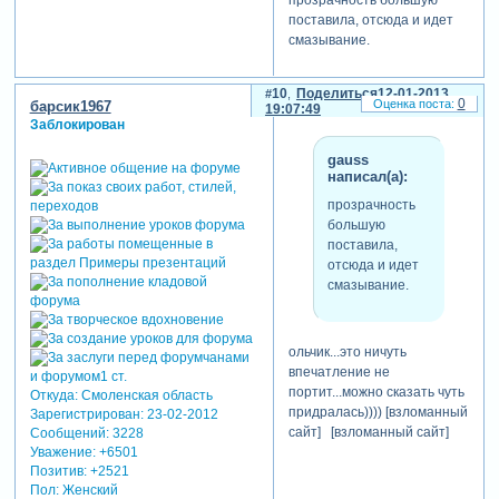
поставила, отсюда и идет
смазывание.
10
Поделиться
12-01-2013
0
барсик1967
19:07:49
Заблокирован
gauss
написал(а):
прозрачность
большую
поставила,
отсюда и идет
смазывание.
ольчик...это ничуть
впечатление не
портит...можно сказать чуть
Откуда:
Смоленская область
придралась)))) [взломанный
Зарегистрирован
: 23-02-2012
сайт] [взломанный сайт]
Сообщений:
3228
Уважение:
+6501
Позитив:
+2521
Пол:
Женский