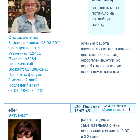
вот опять меня
потянуло на
свадебную
работу
Откуда:
Бельгия.
Зарегистрирован
: 08-03-2011
оленька работа
Сообщений:
8919
изумительная. понравилось
Уважение:
+12461
цветовое сочетание,
Позитив:
+3284
оформление, отлично
Пол:
Женский
поработала с масками.
Возраст:
62
[1963-11-15]
переношу в примеры
Провел на форуме:
3 месяца 7 дней
Последний визит:
03-08-2026 23:12:37
20
Поделиться
14-01-2013
+1
ellen
16:07:45
Энтузиаст
работа в целом
замечательная!очень
понравились стили на 3.07
и 3.27мин.