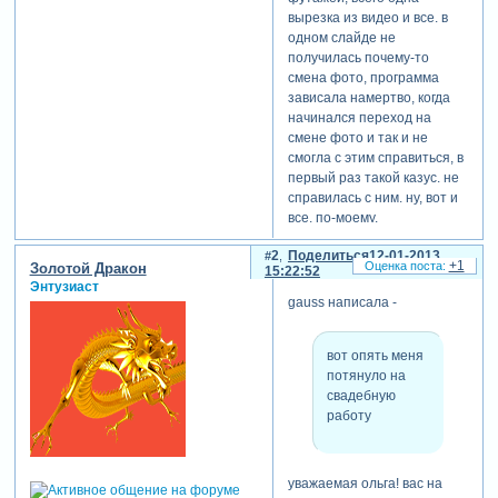
вырезка из видео и все. в
одном слайде не
получилась почему-то
смена фото, программа
зависала намертво, когда
начинался переход на
смене фото и так и не
смогла с этим справиться, в
первый раз такой казус. не
справилась с ним. ну, вот и
все, по-моему.
2
Поделиться
12-01-2013
+1
Золотой Дракон
15:22:52
Энтузиаст
gauss написала -
вот опять меня
потянуло на
свадебную
работу
уважаемая ольга! вас на