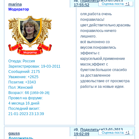
8
Поделиться
12-01-2013
+1
marina
17:55:52
Модератор
оля,работа очень
понравилась!
цвет,действительно,красивый,
понравилось-ничего
лишнего.
всё выпонено со
вкусом.понравились
эффекты с
каруселькой,применение
Откуда:
Россия
масок,эффект с
Зарегистрирован
: 19-03-2011
букетом.большое спасибо
Сообщений:
2175
за доставленное
Уважение:
+2625
удовольствие от просмотра
Позитив:
+3343
работы и за новые идеи.
Пол:
Женский
Возраст:
66
[1959-09-28]
Провел на форуме:
4 месяца 16 дней
Последний визит:
21-01-2023 23:13:39
9
Поделиться
12-01-2013
+1
gauss
19:02:09
Долгожитель