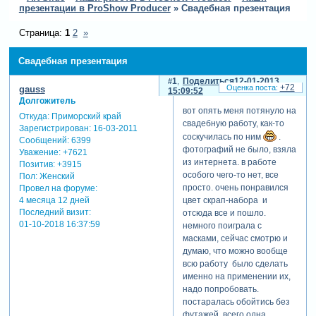
презентации в ProShow Producer
»
Свадебная презентация
Страница:
1
2
»
Свадебная презентация
1
Поделиться
12-01-2013
+72
gauss
15:09:52
Долгожитель
вот опять меня потянуло на
Откуда:
Приморский край
свадебную работу, как-то
Зарегистрирован
: 16-03-2011
соскучилась по ним
.
Сообщений:
6399
фотографий не было, взяла
Уважение:
+7621
из интернета. в работе
Позитив:
+3915
особого чего-то нет, все
Пол:
Женский
просто. очень понравился
Провел на форуме:
4 месяца 12 дней
цвет скрап-набора и
Последний визит:
отсюда все и пошло.
01-10-2018 16:37:59
немного поиграла с
масками, сейчас смотрю и
думаю, что можно вообще
всю работу было сделать
именно на применении их,
надо попробовать.
постаралась обойтись без
футажей, всего одна