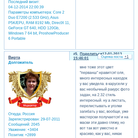
Последний визит:
04-12-2014 22:00:39
Параметры компьютера:
Core 2
Duo E7200 (2.533 GHz), Asus
P5K/EPU, RAM 8192 Mb, DirectX 11,
GeForce GT 640, HDD 120Gb,
Windows 7 64 bit, ProshowProducer
6 Portable
5
Поделиться
12-01-2013
+1
Вирта
15:46:01
Долгожитель
мне тоже этот цвет
"перванш" нравится! оля,
много интересных находок
у вас увидела. в карусели у
вас необычный ракурс фото
задан, на 2.32 стиль
интересный. ну а листать,
перелистывать и уголки
загибать у вас, вообще, уже
Откуда:
Россия
мастерски получается! и на
Зарегистрирован
: 29-07-2011
маски эти давно гляжу, но
Сообщений:
2045
вот так вот уместно и
Уважение:
+3404
красиво, как у вас, никак
Позитив:
+2899