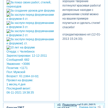
хорошее творение
потянуло! красивая работа!
интересные находки с
движениями слоёв! можно
на вашем примере
теги: свадебный
поучиться и сделать стили!
спасибо!
отредактировано eri (12-01-
2013 15:24:33)
Откуда:
г. Челябинск
Зарегистрирован
: 12-12-2011
Сообщений:
682
Уважение:
+3086
Позитив:
+1171
Пол:
Мужской
Возраст:
61
[1964-10-02]
Провел на форуме:
1 месяц 4 дня
Последний визит:
06-11-2021 19:38:35
3
Поделиться
12-01-2013
+1
барсик1967