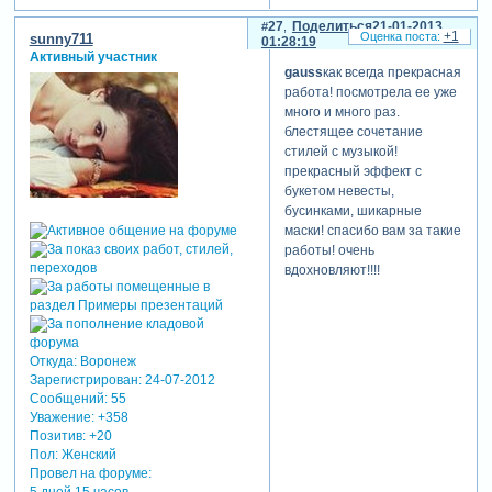
27
Поделиться
21-01-2013
+1
sunny711
01:28:19
Активный участник
gauss
как всегда прекрасная
работа! посмотрела ее уже
много и много раз.
блестящее сочетание
стилей с музыкой!
прекрасный эффект с
букетом невесты,
бусинками, шикарные
маски! спасибо вам за такие
работы! очень
вдохновляют!!!!
Откуда:
Воронеж
Зарегистрирован
: 24-07-2012
Сообщений:
55
Уважение:
+358
Позитив:
+20
Пол:
Женский
Провел на форуме:
5 дней 15 часов