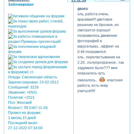
15:32:59
Заблокирован
gauss
оль, работа очень
красивая!!! цветовое
решение не броское, но
смотрится хорошо!
понравилось движение
фотографий в
карусельках...эффект на
0.46 понравился.
оль...перелистывание на
2.20...полупрозрачное...так
задумано было??? мне
показалось чуть
Откуда:
Смоленская область
смазалось...
классная
Зарегистрирован
: 23-02-2012
работа, есть чему
Сообщений:
3228
учиться!!!!!
Уважение:
+6501
Позитив:
+2521
Пол:
Женский
Возраст:
58
[1967-12-28]
Провел на форуме:
1 месяц 15 дней
Последний визит:
27-12-2022 07:34:00