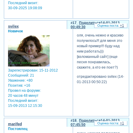
Последний визит:
30-09-2025 19:08:09
17
Поделиться
14-01-2013
+1
svilex
00:49:30
Новичок
оля, очень нежно и красиво
получилось!!! для меня это
новый пример!!! буду над
ним работать)))
[взломанный сайт] (еще
песня понравилась,
скажите, а кто ее поет?)
Зарегистрирован
: 15-11-2012
Сообщений:
21
отредактировано svilex (14-
Уважение:
+80
01-2013 00:50:22)
Позитив:
+16
Провел на форуме:
20 часов 48 минут
Последний визит:
15-09-2013 12:15:30
18
Поделиться
14-01-2013
+1
marifed
07:45:50
Постоялец