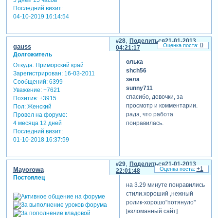
Последний визит:
04-10-2019 16:14:54
28
Поделиться
21-01-2013
0
gauss
04:21:17
Долгожитель
олька
Откуда:
Приморский край
shch56
Зарегистрирован
: 16-03-2011
зела
Сообщений:
6399
sunny711
Уважение:
+7621
спасибо, девочки, за
Позитив:
+3915
просмотр и комментарии.
Пол:
Женский
рада, что работа
Провел на форуме:
понравилась.
4 месяца 12 дней
Последний визит:
01-10-2018 16:37:59
29
Поделиться
21-01-2013
+1
Mayorowa
22:01:48
Постоялец
на 3.29 минуте понравились
стили.хороший ,нежный
ролик-хорошо"потянуло"
[взломанный сайт]