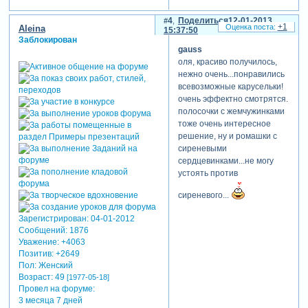
4
Поделиться
12-01-2013
+1
Aleina
15:37:50
Заблокирован
gauss
оля, красиво получилось,
нежно очень...понравились
всевозможные карусельки!
очень эффектно смотрятся.
полосочки с жемчужинками
тоже очень интересное
решение, ну и ромашки с
сиреневыми
сердцевинками...не могу
устоять против
сиреневого...
Зарегистрирован
: 04-01-2012
Сообщений:
1876
Уважение:
+4063
Позитив:
+2649
Пол:
Женский
Возраст:
49
[1977-05-18]
Провел на форуме:
3 месяца 7 дней