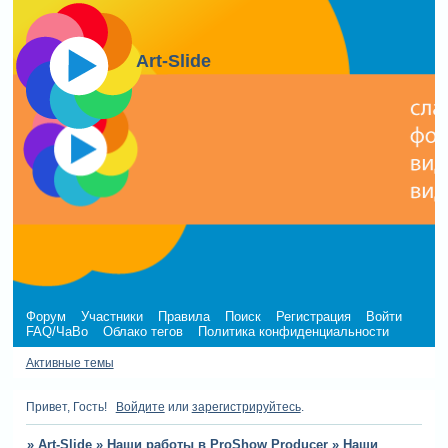
Art-Slide
Форум
Участники
Правила
Поиск
Регистрация
Войти
FAQ/ЧаВо
Облако тегов
Политика конфиденциальности
Активные темы
Привет, Гость!
Войдите
или
зарегистрируйтесь
.
»
Art-Slide
»
Наши работы в ProShow Producer
»
Наши