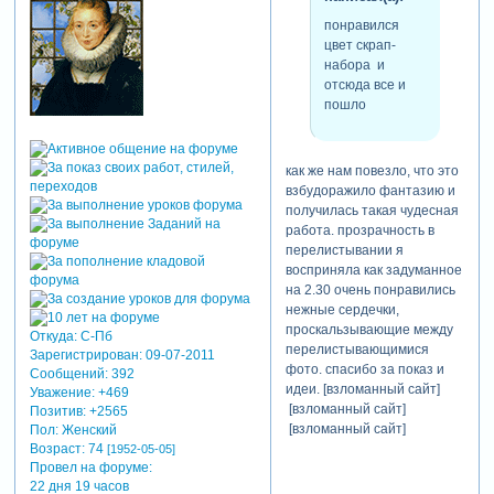
понравился
цвет скрап-
набора и
отсюда все и
пошло
как же нам повезло, что это
взбудоражило фантазию и
получилась такая чудесная
работа. прозрачность в
перелистывании я
восприняла как задуманное
на 2.30 очень понравились
нежные сердечки,
проскальзывающие между
Откуда:
С-Пб
перелистывающимися
Зарегистрирован
: 09-07-2011
фото. спасибо за показ и
Сообщений:
392
идеи. [взломанный сайт]
Уважение:
+469
[взломанный сайт]
Позитив:
+2565
[взломанный сайт]
Пол:
Женский
Возраст:
74
[1952-05-05]
Провел на форуме:
22 дня 19 часов