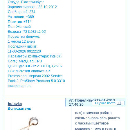
Откуда:
Екатеринбург
Зарегистрирован
: 22-10-2012
Сообщений:
274
Уважение:
+369
Позитив:
+714
Пол:
Женский
Возраст:
72
[1953-12-09]
Провел на форуме:
1 месяц 12 дней
Последний визит:
11-03-2026 00:22:20
Параметры компьютера:
Intel(R)
Core(TM)2Quad CPU
Q8200@2.33GHz 2.33ГГц,3,25ГБ
ОЗУ Microsoft Vindows XP
Professional, версия 2002 Service
Pack 3, ProShow Producer 5.0.3310
стационарная
7
Поделиться
12-01-2013
+1
bulavka
17:40:20
Долгожитель
оля) отличная работа,
очень понравилась работа
с масками! цветовое
решение - тоже в тему, в