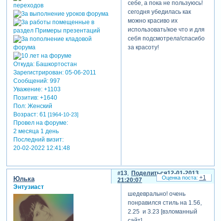
себе, а пока не пользуюсь!
сегодня убедилась как
можно красиво их
использовать!кое что и для
себя подсмотрела!спасибо
за красоту!
Откуда:
Башкортостан
Зарегистрирован
: 05-06-2011
Сообщений:
997
Уважение:
+1103
Позитив:
+1640
Пол:
Женский
Возраст:
61
[1964-10-23]
Провел на форуме:
2 месяца 1 день
Последний визит:
20-02-2022 12:41:48
13
Поделиться
12-01-2013
+1
Юлька
21:20:07
Энтузиаст
шедеврально! очень
понравился стиль на 1.56,
2.25 и 3.23 [взломанный
сайт]