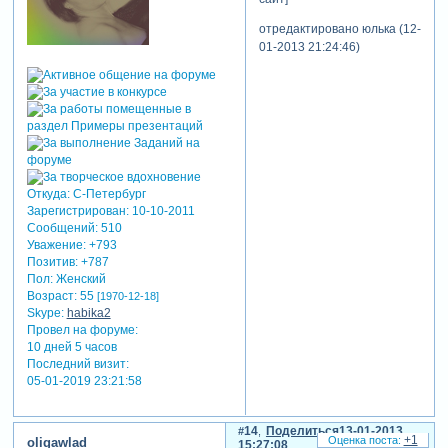
отредактировано юлька (12-
01-2013 21:24:46)
Откуда:
С-Петербург
Зарегистрирован
: 10-10-2011
Сообщений:
510
Уважение:
+793
Позитив:
+787
Пол:
Женский
Возраст:
55
[1970-12-18]
Skype:
habika2
Провел на форуме:
10 дней 5 часов
Последний визит:
05-01-2019 23:21:58
14
Поделиться
13-01-2013
+1
oligawlad
15:27:08