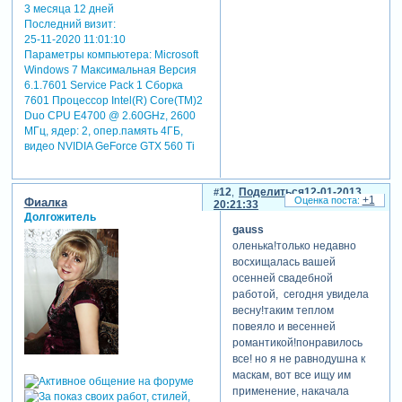
3 месяца 12 дней
Последний визит:
25-11-2020 11:01:10
Параметры компьютера:
Microsoft
Windows 7 Максимальная Версия
6.1.7601 Service Pack 1 Сборка
7601 Процессор Intel(R) Core(TM)2
Duo CPU E4700 @ 2.60GHz, 2600
МГц, ядер: 2, опер.память 4ГБ,
видео NVIDIA GeForce GTX 560 Ti
12
Поделиться
12-01-2013
+1
Фиалка
20:21:33
Долгожитель
gauss
оленька!только недавно
восхищалась вашей
осенней свадебной
работой, сегодня увидела
весну!таким теплом
повеяло и весенней
романтикой!понравилось
все! но я не равнодушна к
маскам, вот все ищу им
применение, накачала