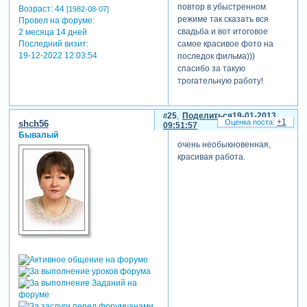
повтор в убыстренном
Возраст:
44
[1982-08-07]
режиме так сказать вся
Провел на форуме:
свадьба и вот итоговое
2 месяца 14 дней
Последний визит:
самое красивое фото на
19-12-2022 12:03:54
последок фильма)))
спасибо за такую
трогательную работу!
25
Поделиться
19-01-2013
+1
shch56
09:51:57
Бывалый
очень необыкновенная,
красивая работа.