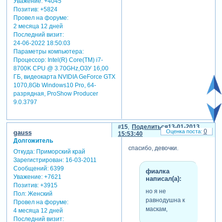
Уважение:
+4045
Позитив:
+5824
Провел на форуме:
2 месяца 12 дней
Последний визит:
24-06-2022 18:50:03
Параметры компьютера:
Процессор: Intel(R) Core(TM) i7-
8700K CPU @ 3.70GHz,ОЗУ 16,00
ГБ, видеокарта NVIDIA GeForce GTX
1070,8Gb Windows10 Pro, 64-
разрядная, ProShow Producer
9.0.3797
15
Поделиться
13-01-2013
0
gauss
15:53:40
Долгожитель
спасибо, девочки.
Откуда:
Приморский край
Зарегистрирован
: 16-03-2011
Сообщений:
6399
фиалка
Уважение:
+7621
написал(а):
Позитив:
+3915
но я не
Пол:
Женский
равнодушна к
Провел на форуме:
маскам,
4 месяца 12 дней
Последний визит: