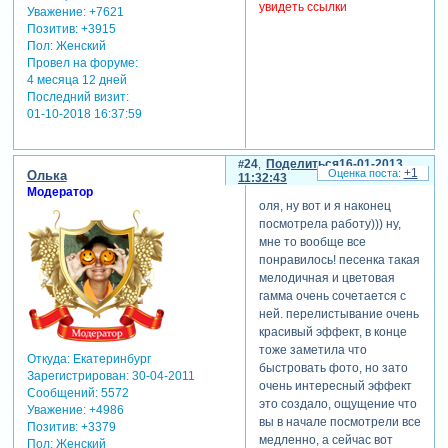
увидеть ссылки
Уважение:
+7621
Позитив:
+3915
Пол:
Женский
Провел на форуме:
4 месяца 12 дней
Последний визит:
01-10-2018 16:37:59
24
Поделиться
16-01-2013
+1
Олька
11:32:43
Модератор
оля, ну вот и я наконец
посмотрела работу))) ну,
мне то вообще все
понравилось! песенка такая
мелодичная и цветовая
гамма очень сочетается с
ней. перелистывание очень
красивый эффект, в конце
тоже заметила что
Откуда:
Екатеринбург
быстровать фото, но зато
Зарегистрирован
: 30-04-2011
очень интересный эффект
Сообщений:
5572
это создало, ощущение что
Уважение:
+4986
вы в начале посмотрели все
Позитив:
+3379
медленно, а сейчас вот
Пол:
Женский