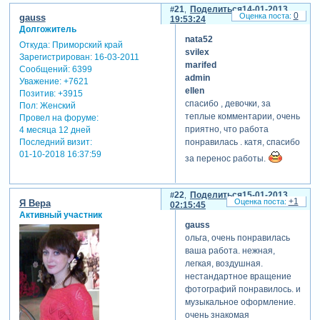
21
Поделиться
14-01-2013
0
gauss
19:53:24
Долгожитель
nata52
Откуда:
Приморский край
svilex
Зарегистрирован
: 16-03-2011
marifed
Сообщений:
6399
admin
Уважение:
+7621
ellen
Позитив:
+3915
спасибо , девочки, за
Пол:
Женский
теплые комментарии, очень
Провел на форуме:
приятно, что работа
4 месяца 12 дней
Последний визит:
понравилась . катя, спасибо
01-10-2018 16:37:59
за перенос работы.
22
Поделиться
15-01-2013
+1
Я Вера
02:15:45
Активный участник
gauss
ольга, очень понравилась
ваша работа. нежная,
легкая, воздушная.
нестандартное вращение
фотографий понравилось. и
музыкальное оформление.
очень знакомая