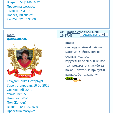
Возраст:
58
[1967-12-28]
Провел на форуме:
1 месяц 15 дней
Последний визит:
27-12-2022 07:34:00
11
Поделиться
12-01-2013
+1
mamlj
19:17:43
Долгожитель
gauss
оля! чудо-работа! работа с
масками, действительно
очень вписалась.
карусельки волшебные. все
так продумано! спасибо за
показ! некоторые придумки
взяла себе на заметку!
Откуда:
Санкт-Петербург
Зарегистрирован
: 16-09-2011
Сообщений:
3273
Уважение:
+5916
Позитив:
+4075
Пол:
Женский
Возраст:
64
[1962-07-05]
Провел на форуме: