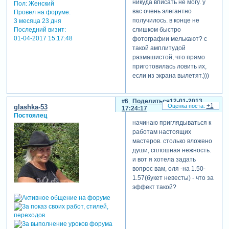
никуда вписать не могу. у
Пол:
Женский
вас очень элегантно
Провел на форуме:
получилось. в конце не
3 месяца 23 дня
слишком быстро
Последний визит:
01-04-2017 15:17:48
фотографии мелькают? с
такой амплитудой
размашистой, что прямо
приготовилась ловить их,
если из экрана вылетят.)))
6
Поделиться
12-01-2013
+1
glashka-53
17:24:17
Постоялец
начинаю приглядываться к
работам настоящих
мастеров. столько вложено
души, сплошная нежность.
и вот я хотела задать
вопрос вам, оля -на 1.50-
1.57(букет невесты) - что за
эффект такой?