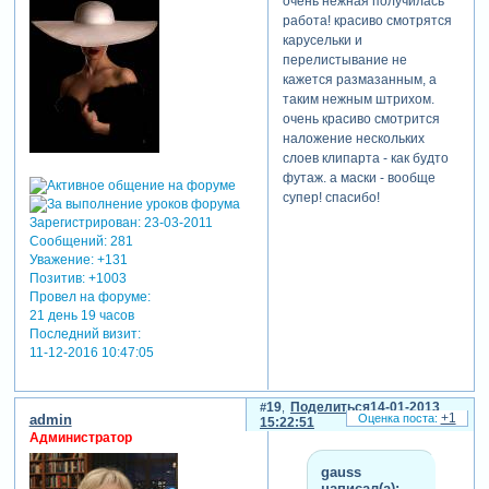
очень нежная получилась
работа! красиво смотрятся
карусельки и
перелистывание не
кажется размазанным, а
таким нежным штрихом.
очень красиво смотрится
наложение нескольких
слоев клипарта - как будто
футаж. а маски - вообще
супер! спасибо!
Зарегистрирован
: 23-03-2011
Сообщений:
281
Уважение:
+131
Позитив:
+1003
Провел на форуме:
21 день 19 часов
Последний визит:
11-12-2016 10:47:05
19
Поделиться
14-01-2013
+1
admin
15:22:51
Администратор
gauss
написал(а):