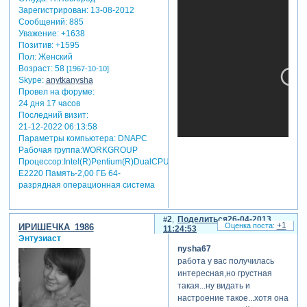
Зарегистрирован
: 13-08-2012
Сообщений:
885
Уважение:
+1638
Позитив:
+1595
Пол:
Женский
Возраст:
58
[1967-10-10]
Skype:
anytkanysha
Провел на форуме:
24 дня 17 часов
Последний визит:
21-12-2022 06:13:58
Параметры компьютера:
DNAPC
Рабочая группа:WORKGROUP
Процессор:Intel(R)Pentium(R)DualCPU
E2220 Память-2,00 ГБ 64-
разрядная операционная система
теги: видеоклип
2
Поделиться
26-04-2013
+1
ИРИШЕЧКА_1986
11:24:53
Энтузиаст
nysha67
работа у вас получилась
интересная,но грустная
такая...ну видать и
настроение такое...хотя она