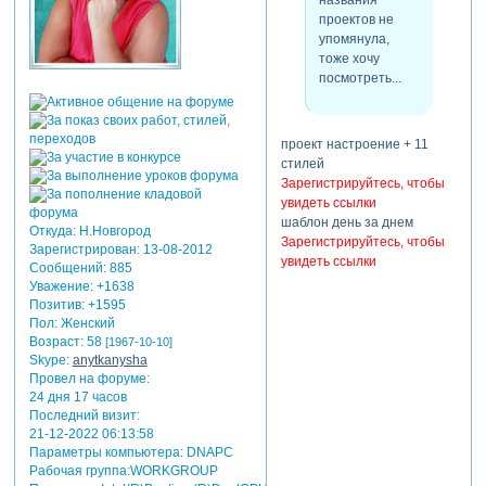
названия
духом [взломанный сайт]
проектов не
упомянула,
тоже хочу
посмотреть...
проект настроение + 11
стилей
Зарегистрируйтесь, чтобы
увидеть ссылки
шаблон день за днем
Откуда:
Н.Новгород
Зарегистрируйтесь, чтобы
Зарегистрирован
: 13-08-2012
увидеть ссылки
Сообщений:
885
Уважение:
+1638
Позитив:
+1595
Пол:
Женский
Возраст:
58
[1967-10-10]
Skype:
anytkanysha
Провел на форуме:
24 дня 17 часов
Последний визит:
21-12-2022 06:13:58
Параметры компьютера:
DNAPC
Рабочая группа:WORKGROUP