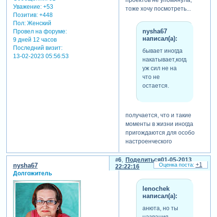
Уважение:
+53
тоже хочу посмотреть...
Позитив:
+448
Пол:
Женский
nysha67
Провел на форуме:
написал(а):
9 дней 12 часов
Последний визит:
бывает иногда
13-02-2023 05:56:53
накатывает,когда
уж сил не на
что не
остается.
получается, что и такие
моменты в жизни иногда
пригождаются для особо
настроенческого
творческого подхода...ведь
и все лирические стихи и
6
Поделиться
01-05-2013
+1
nysha67
22:22:16
песни обычно исходят от
Долгожитель
душевного состояния поэта
или композитора, из личных
lenochek
чувств и переживаний...но
написал(а):
ни в коем случае не надо
анюта, но ты
позволять себе падать