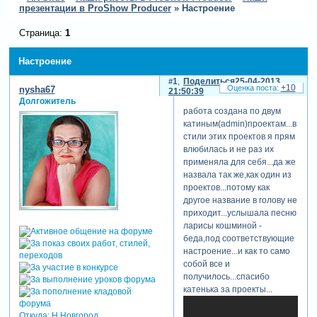
презентации в ProShow Producer
»
Настроение
Страница:
1
Настроение
1
Поделиться
25-04-2013
+10
nysha67
21:50:39
Долгожитель
работа создана по двум
катиным(admin)проектам...в
стили этих проектов я прям
влюбилась и не раз их
применяла для себя...да же
назвала так же,как один из
проектов...потому как
другое название в голову не
приходит...услышала песню
ларисы кошминой -
беда,под соответствующие
настроение...и как то само
собой все и
получилось...спасибо
катенька за проекты...
Откуда:
Н.Новгород