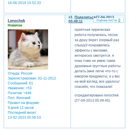
16-06-2019 15:52:33
3
Поделиться
27-04-2013
0
Lenochek
05:49:11
Новичок
приятная лирическая
работа получилась, песня
за душу берет (первый раз
слышу)! понравились
эффекты с масками,
интересно смотрятся. я
пока тоже не умею такие
душевные грустные работы
делать (мне легче что-то с
Откуда:
Россия
юмором придумать), а у вас
Зарегистрирован
: 02-11-2012
на мой взгляд, все удалось!
Сообщений:
61
спасибо, что показали!
Уважение:
+53
Позитив:
+448
отредактировано lenochek
Пол:
Женский
(27-04-2013 05:49:45)
Провел на форуме:
9 дней 12 часов
Последний визит:
13-02-2023 05:56:53