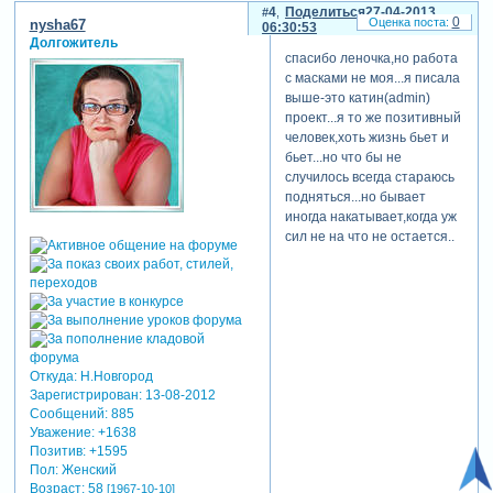
4
Поделиться
27-04-2013
0
nysha67
06:30:53
Долгожитель
спасибо леночка,но работа
с масками не моя...я писала
выше-это катин(admin)
проект...я то же позитивный
человек,хоть жизнь бьет и
бьет...но что бы не
случилось всегда стараюсь
подняться...но бывает
иногда накатывает,когда уж
сил не на что не остается..
Откуда:
Н.Новгород
Зарегистрирован
: 13-08-2012
Сообщений:
885
Уважение:
+1638
Позитив:
+1595
Пол:
Женский
Возраст:
58
[1967-10-10]