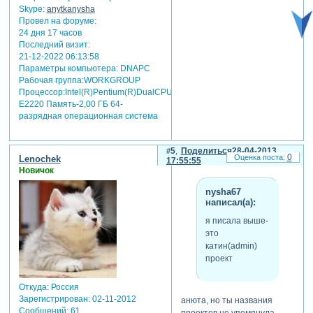
Skype:
anytkanysha
Провел на форуме:
24 дня 17 часов
Последний визит:
21-12-2022 06:13:58
Параметры компьютера:
DNAPC
Рабочая группа:WORKGROUP
Процессор:Intel(R)Pentium(R)DualCPU
E2220 Память-2,00 ГБ 64-
разрядная операционная система
5
Поделиться
28-04-2013
0
Lenochek
17:55:55
Новичок
nysha67
написал(а):
я писала выше-
это
катин(admin)
проект
Откуда:
Россия
Зарегистрирован
: 02-11-2012
анюта, но ты названия
Сообщений:
61
проектов не упомянула,