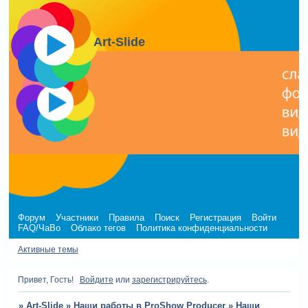
Art-Slide
Форум
Участники
Правила
Поиск
Регистрация
Войти
FAQ/ЧаВо
Облако тегов
Политика конфиденциальности
Активные темы
Привет, Гость!
Войдите
или
зарегистрируйтесь
.
»
Art-Slide
»
Наши работы в ProShow Producer
»
Наши