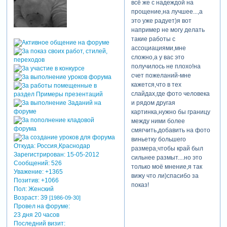
всё же с надеждой на
прощение,на лучшее...,а
это уже радует)я вот
например не могу делать
такие работы с
ассоциациями,мне
сложно,а у вас это
получилось не плохо!на
счет пожеланий-мне
кажется,что в тех
слайдах,где фото человека
и рядом другая
картинка,нужно бы границу
между ними более
смягчить,добавить на фото
виньетку большего
Откуда:
Россия,Краснодар
размера,чтобы край был
Зарегистрирован
: 15-05-2012
сильнее размыт....но это
Сообщений:
526
только моё мнение,я так
Уважение:
+1365
вижу что ли)спасибо за
Позитив:
+1066
показ!
Пол:
Женский
Возраст:
39
[1986-09-30]
Провел на форуме:
23 дня 20 часов
Последний визит: