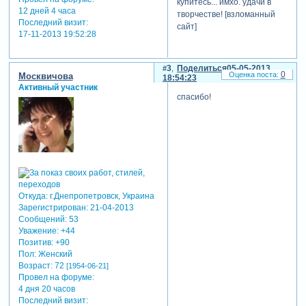
купитесь... имхо. удачи в
12 дней 4 часа
творчестве! [взломанный
Последний визит:
сайт]
17-11-2013 19:52:28
3
Поделиться
05-05-2013
0
Москвичова
18:54:23
Активный участник
спасибо!
Откуда:
г.Днепропетровск, Украина
Зарегистрирован
: 21-04-2013
Сообщений:
53
Уважение:
+44
Позитив:
+90
Пол:
Женский
Возраст:
72
[1954-06-21]
Провел на форуме:
4 дня 20 часов
Последний визит: