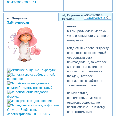
03-12-2017 20:36:11
4
Поделиться
05-05-2013
0
от Людмилы
19:03:43
Заблокирован
елена!
вы выбрали сложную тему.
у вас очень много исходного
материала...
когда слышу слова: "к кресту
на голгофе в его скорбный
час солдата рука
пригвоздила...", то хотелось
бы видеть распятие (не
процесс заколачивания
гвоздей), которое
появляется в работе, но
значительно позже.
на мой взгляд
фотоматериал должен
отражать содержание
песни. сложно, но к этому
Откуда:
г. Чебоксары
надо стремиться.
Зарегистрирован
: 01-05-2012