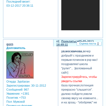
Последний визит:
03-12-2017 20:36:11
2
Поделиться
05-05-2013
0
gorn
18:49:11
Долгожитель
ув.москвичова
,вечер
добрый! с праздником и
первым почином в psp вас!
поздравляю! школа
"рулит"... [взломанный
сайт]
Зарегистрируйтесь, чтобы
увидеть ссылки
Откуда:
Зурбаган
база прочная,потенция
Зарегистрирован
: 30-11-2012
Сообщений:
967
прекрасно "слышится".
Уважение:
+1381
далеко пойдете,ежели
Позитив:
+753
своему вкусу не измените...
Пол:
Мужской
и на эрзац - "обобрямс" не
Провел на форуме: