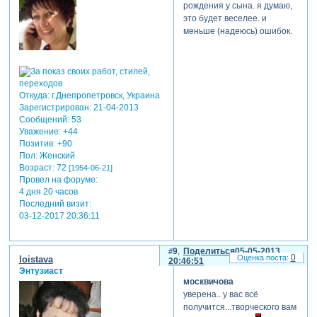
рождения у сына. я думаю,
это будет веселее. и
меньше (надеюсь) ошибок.
Откуда:
г.Днепропетровск, Украина
Зарегистрирован
: 21-04-2013
Сообщений:
53
Уважение:
+44
Позитив:
+90
Пол:
Женский
Возраст:
72
[1954-06-21]
Провел на форуме:
4 дня 20 часов
Последний визит:
03-12-2017 20:36:11
9
Поделиться
05-05-2013
0
loistava
20:46:51
Энтузиаст
москвичова
уверена.. у вас всё
получится...творческого вам