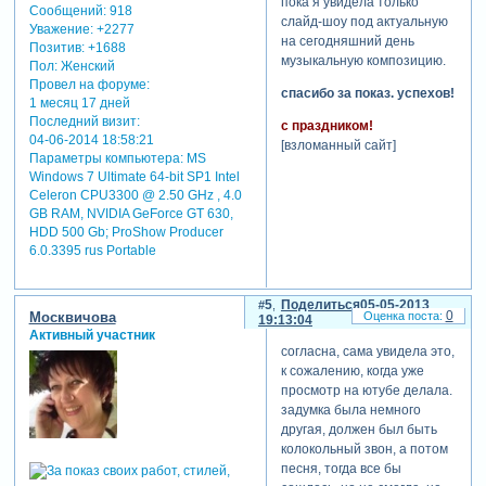
пока я увидела только
Сообщений:
918
слайд-шоу под актуальную
Уважение:
+2277
на сегодняшний день
Позитив:
+1688
музыкальную композицию.
Пол:
Женский
Провел на форуме:
спасибо за показ. успехов!
1 месяц 17 дней
Последний визит:
с праздником!
04-06-2014 18:58:21
[взломанный сайт]
Параметры компьютера:
MS
Windows 7 Ultimate 64-bit SP1 Intel
Celeron CPU3300 @ 2.50 GHz , 4.0
GB RAM, NVIDIA GeForce GT 630,
HDD 500 Gb; ProShow Producer
6.0.3395 rus Portable
5
Поделиться
05-05-2013
0
Москвичова
19:13:04
Активный участник
согласна, сама увидела это,
к сожалению, когда уже
просмотр на ютубе делала.
задумка была немного
другая, должен был быть
колокольный звон, а потом
песня, тогда все бы