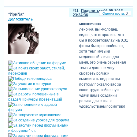
11
Поделиться
06-05-2013
0
*ИриNа*
23:24:36
Долгожитель
москвичова
леночка, вы -молодец.
видно, что старались. что
бы я посоветовала? на 0.31
фотки быстро пробегают,
хотя темп музыки
медленный. лично для
меня, это очень серьезная
тема и даже не могу
смотреть ролик и
выискивать недостатки.
поэтому похвалю вас за
ваше трудолюбие. ну и
удачи вам в создании
ролика для сына. с
удовольствием посмотрю!