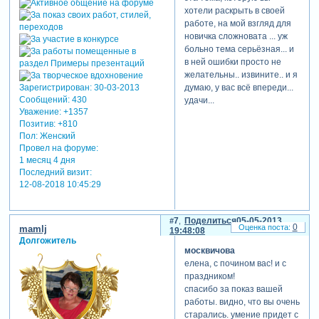
хотели раскрыть в своей
работе, на мой взгляд для
новичка сложновата ... уж
больно тема серьёзная... и
в ней ошибки просто не
желательны.. извините.. и я
думаю, у вас всё впереди...
Зарегистрирован
: 30-03-2013
Сообщений:
430
удачи...
Уважение:
+1357
Позитив:
+810
Пол:
Женский
Провел на форуме:
1 месяц 4 дня
Последний визит:
12-08-2018 10:45:29
7
Поделиться
05-05-2013
0
mamlj
19:48:08
Долгожитель
москвичова
елена, с почином вас! и с
праздником!
спасибо за показ вашей
работы. видно, что вы очень
старались. умение придет с