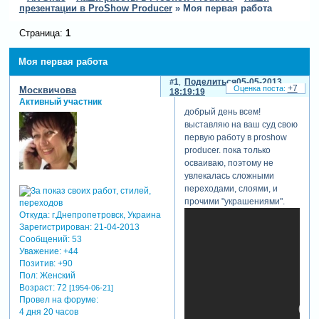
презентации в ProShow Producer
»
Моя первая работа
Страница:
1
Моя первая работа
1
Поделиться
05-05-2013
+7
Москвичова
18:19:19
Активный участник
добрый день всем!
выставляю на ваш суд свою
первую работу в proshow
producer. пока только
осваиваю, поэтому не
увлекалась сложными
переходами, слоями, и
прочими "украшениями".
Откуда:
г.Днепропетровск, Украина
Зарегистрирован
: 21-04-2013
Сообщений:
53
Уважение:
+44
Позитив:
+90
Пол:
Женский
Возраст:
72
[1954-06-21]
Провел на форуме:
4 дня 20 часов