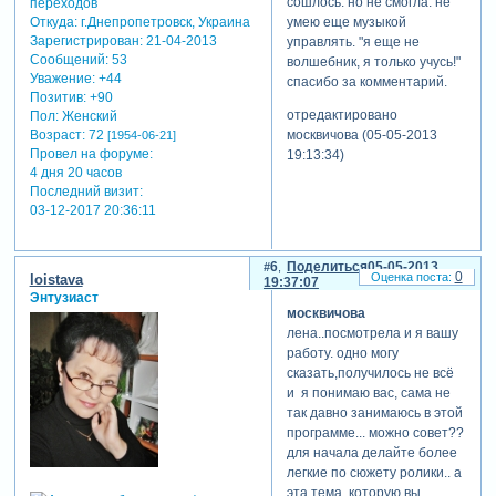
сошлось. но не смогла. не
умею еще музыкой
Откуда:
г.Днепропетровск, Украина
Зарегистрирован
: 21-04-2013
управлять. "я еще не
Сообщений:
53
волшебник, я только учусь!"
Уважение:
+44
спасибо за комментарий.
Позитив:
+90
отредактировано
Пол:
Женский
москвичова (05-05-2013
Возраст:
72
[1954-06-21]
Провел на форуме:
19:13:34)
4 дня 20 часов
Последний визит:
03-12-2017 20:36:11
6
Поделиться
05-05-2013
0
loistava
19:37:07
Энтузиаст
москвичова
лена..посмотрела и я вашу
работу. одно могу
сказать,получилось не всё
и я понимаю вас, сама не
так давно занимаюсь в этой
программе... можно совет??
для начала делайте более
легкие по сюжету ролики.. а
эта тема, которую вы