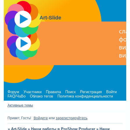
Art-Slide
Форум
Участники
Правила
Поиск
Регистрация
Войти
FAQ/ЧаВо
Облако тегов
Политика конфиденциальности
Активные темы
Привет, Гость!
Войдите
или
зарегистрируйтесь
.
»
Art-Slide
»
Наши работы в ProShow Producer
»
Наши