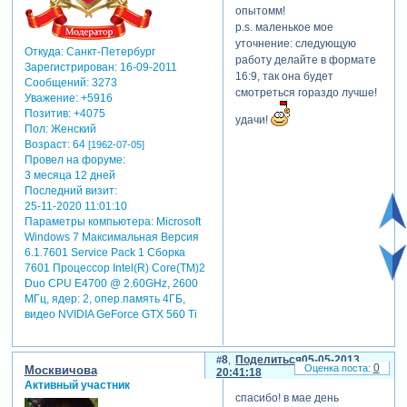
опытомм!
p.s. маленькое мое
уточнение: следующую
Откуда:
Санкт-Петербург
работу делайте в формате
Зарегистрирован
: 16-09-2011
16:9, так она будет
Сообщений:
3273
смотреться гораздо лучше!
Уважение:
+5916
Позитив:
+4075
удачи!
Пол:
Женский
Возраст:
64
[1962-07-05]
Провел на форуме:
3 месяца 12 дней
Последний визит:
25-11-2020 11:01:10
Параметры компьютера:
Microsoft
Windows 7 Максимальная Версия
6.1.7601 Service Pack 1 Сборка
7601 Процессор Intel(R) Core(TM)2
Duo CPU E4700 @ 2.60GHz, 2600
МГц, ядер: 2, опер.память 4ГБ,
видео NVIDIA GeForce GTX 560 Ti
8
Поделиться
05-05-2013
0
Москвичова
20:41:18
Активный участник
спасибо! в мае день