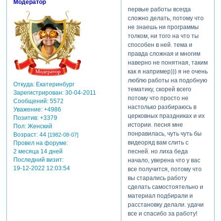
Модератор
первые работы всегда
сложно делать, потому что
не знаешь ни программы
толком, ни того на что ты
способен в ней. тема и
правда сложная и многим
наверно не понятная, таким
как я например))) я не очень
люблю работы на подобную
Откуда:
Екатеринбург
тематику, скорей всего
Зарегистрирован
: 30-04-2011
потому что просто не
Сообщений:
5572
настолько разбираюсь в
Уважение:
+4986
церковных праздниках и их
Позитив:
+3379
истории. песня мне
Пол:
Женский
понравилась, чуть чуть бы
Возраст:
44
[1982-08-07]
видеоряд вам слить с
Провел на форуме:
песней. но лиха беда
2 месяца 14 дней
Последний визит:
начало, уверена что у вас
19-12-2022 12:03:54
все получится, потому что
вы старались работу
сделать самостоятельно и
материал подбирали и
расстановку делали. удачи
все и спасибо за работу!