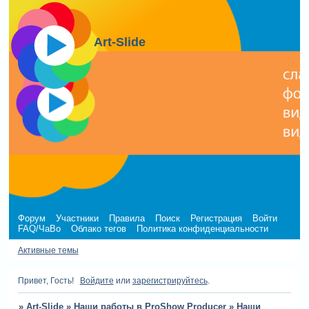
Art-Slide
Форум
Участники
Правила
Поиск
Регистрация
Войти
FAQ/ЧаВо
Облако тегов
Политика конфиденциальности
Активные темы
Привет, Гость!
Войдите
или
зарегистрируйтесь
.
»
Art-Slide
»
Наши работы в ProShow Producer
»
Наши