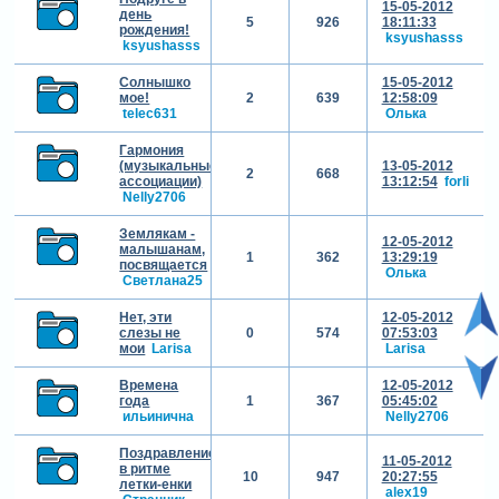
15-05-2012
день
5
926
18:11:33
рождения!
ksyushasss
ksyushasss
Солнышко
15-05-2012
мое!
2
639
12:58:09
telec631
Олька
Гармония
(музыкальные
13-05-2012
2
668
ассоциации)
13:12:54
forli
Nelly2706
Землякам -
12-05-2012
малышанам,
1
362
13:29:19
посвящается
Олька
Светлана25
Нет, эти
12-05-2012
слезы не
0
574
07:53:03
мои
Larisa
Larisa
Времена
12-05-2012
года
1
367
05:45:02
ильинична
Nelly2706
Поздравление
11-05-2012
в ритме
10
947
20:27:55
летки-енки
alex19