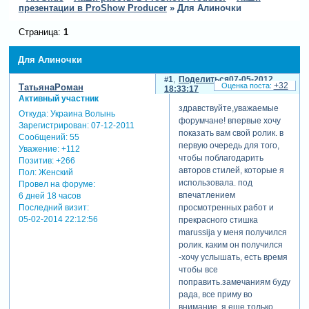
презентации в ProShow Producer
»
Для Алиночки
Страница:
1
Для Алиночки
1
Поделиться
07-05-2012
+32
ТатьянаРоман
18:33:17
Активный участник
здравствуйте,уважаемые
Откуда:
Украина Волынь
форумчане! впервые хочу
Зарегистрирован
: 07-12-2011
показать вам свой ролик. в
Сообщений:
55
первую очередь для того,
Уважение:
+112
чтобы поблагодарить
Позитив:
+266
авторов стилей, которые я
Пол:
Женский
использовала. под
Провел на форуме:
впечатлением
6 дней 18 часов
Последний визит:
просмотренных работ и
05-02-2014 22:12:56
прекрасного стишка
marussija у меня получился
ролик. каким он получился
-хочу услышать, есть время
чтобы все
поправить.замечаниям буду
рада, все приму во
внимание. я еще только