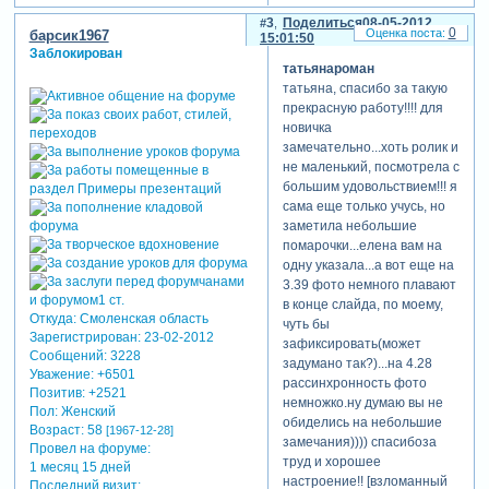
3
Поделиться
08-05-2012
0
барсик1967
15:01:50
Заблокирован
татьянароман
татьяна, спасибо за такую
прекрасную работу!!!! для
новичка
замечательно...хоть ролик и
не маленький, посмотрела с
большим удовольствием!!! я
сама еще только учусь, но
заметила небольшие
помарочки...елена вам на
одну указала...а вот еще на
3.39 фото немного плавают
в конце слайда, по моему,
Откуда:
Смоленская область
чуть бы
Зарегистрирован
: 23-02-2012
зафиксировать(может
Сообщений:
3228
задумано так?)...на 4.28
Уважение:
+6501
рассинхронность фото
Позитив:
+2521
немножко.ну думаю вы не
Пол:
Женский
обиделись на небольшие
Возраст:
58
[1967-12-28]
замечания)))) спасибоза
Провел на форуме:
труд и хорошее
1 месяц 15 дней
настроение!! [взломанный
Последний визит: