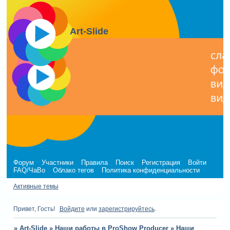
Art-Slide
Форум
Участники
Правила
Поиск
Регистрация
Войти
FAQ/ЧаВо
Облако тегов
Политика конфиденциальности
Активные темы
Привет, Гость!
Войдите
или
зарегистрируйтесь
.
»
Art-Slide
»
Наши работы в ProShow Producer
»
Наши