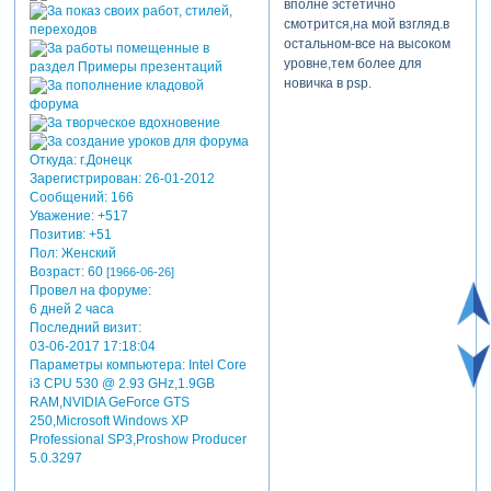
вполне эстетично
смотрится,на мой взгляд.в
остальном-все на высоком
уровне,тем более для
новичка в psp.
Откуда:
г.Донецк
Зарегистрирован
: 26-01-2012
Сообщений:
166
теги: детский
Уважение:
+517
Позитив:
+51
Пол:
Женский
Возраст:
60
[1966-06-26]
Провел на форуме:
6 дней 2 часа
Последний визит:
03-06-2017 17:18:04
Параметры компьютера:
Intel Core
i3 CPU 530 @ 2.93 GHz,1.9GB
RAM,NVIDIA GeForce GTS
250,Microsoft Windows XP
Professional SP3,Proshow Producer
5.0.3297