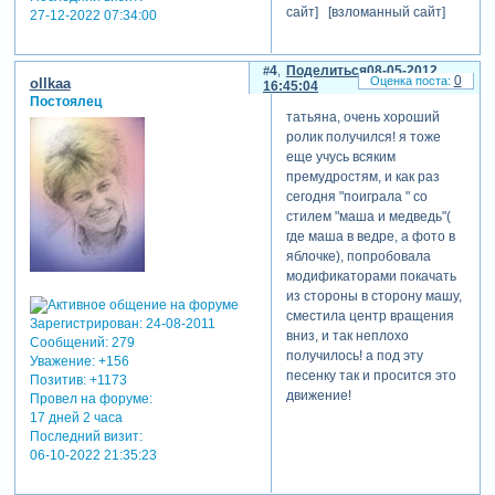
сайт] [взломанный сайт]
27-12-2022 07:34:00
4
Поделиться
08-05-2012
0
ollkaa
16:45:04
Постоялец
татьяна, очень хороший
ролик получился! я тоже
еще учусь всяким
премудростям, и как раз
сегодня "поиграла " со
стилем "маша и медведь"(
где маша в ведре, а фото в
яблочке), попробовала
модификаторами покачать
из стороны в сторону машу,
сместила центр вращения
Зарегистрирован
: 24-08-2011
вниз, и так неплохо
Сообщений:
279
получилось! а под эту
Уважение:
+156
песенку так и просится это
Позитив:
+1173
движение!
Провел на форуме:
17 дней 2 часа
Последний визит:
06-10-2022 21:35:23