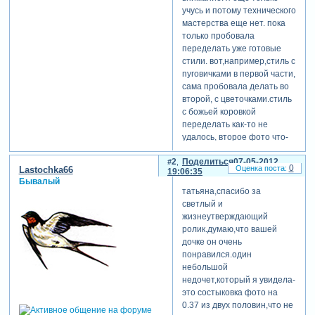
учусь и потому технического
мастерства еще нет. пока
только пробовала
переделать уже готовые
стили. вот,например,стиль с
пуговичками в первой части,
сама пробовала делать во
второй, с цветочками.стиль
с божьей коровкой
переделать как-то не
удалось, второе фото что-
то не так выходит.
2
Поделиться
07-05-2012
материалы почти все взяты
0
Lastochka66
19:06:35
с форума, за что огромное
Бывалый
спасибо создателям и
татьяна,спасибо за
авторам,которые делятся
светлый и
своими находками.
жизнеутверждающий
ролик.думаю,что вашей
дочке он очень
понравился.один
небольшой
недочет,который я увидела-
это состыковка фото на
0.37 из двух половин,что не