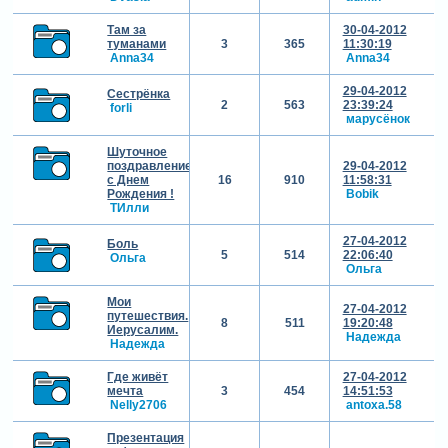
Там за
30-04-2012
туманами
3
365
11:30:19
Anna34
Anna34
29-04-2012
Сестрёнка
2
563
23:39:24
forli
марусёнок
Шуточное
поздравление
29-04-2012
с Днем
16
910
11:58:31
Рождения !
Bobik
ТИлли
27-04-2012
Боль
5
514
22:06:40
Ольга
Ольга
Мои
27-04-2012
путешествия.
8
511
19:20:48
Иерусалим.
Надежда
Надежда
Где живёт
27-04-2012
мечта
3
454
14:51:53
Nelly2706
antoxa.58
Презентация