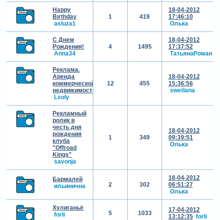
Happy
18-04-2012
Bırthday
1
419
17:46:10
asluza1
Олька
С Днем
18-04-2012
Рождения!
4
1495
17:37:52
Anna34
ТатьянаРоман
Реклама.
Аренда
18-04-2012
коммерческой
12
455
15:36:56
недвижимости.
swetlana
Lsoly
Рекламный
ролик в
честь дня
18-04-2012
рождения
1
349
09:39:51
клуба
Олька
"Offroad
Kings"
savonja
18-04-2012
Бармалей
2
302
06:51:27
ильинична
Олька
Хулиганьё
17-04-2012
5
1033
forli
13:12:35
forli