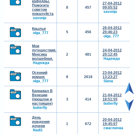
кафедры.
27-04-2012
Помогите
8
457
09:05:52
советом
savonja
пожалуйста
savonja
26-04-2012
Крылья
5
456
20:46:23
olga_777
olga_777
Мои
путешествия.
24-04-2012
Мексика
2
481
20:12:45
волшебная.
Надежда
Надежда
Осенний
23-04-2012
романс
8
2618
13:23:27
olga_777
Slana
Карнавал В
Венеции
21-04-2012
(прошлое и
3
414
18:51:55
настоящее)
butterfly
butterfly
День
20-04-2012
рождения
1
672
19:45:07
дочери
смаглючка
Nadi1