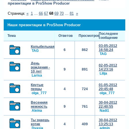
презентации в ProShow Producer
Страница:
«
1
…
66
67
68
69
70
…
81
»
Наши презентации в ProShow Producer
Последнее
Тема
Ответов
Просмотров
сообщение
03-05-2012
Колыбельная.
6
862
16:58:24
TAG
TAG
День
02-05-2012
рождения -
9
891
14:23:16
10 лет
Lilija
Larisa
Крутые
01-05-2012
перцы
4
724
20:45:48
olga_777
olga_777
Весенняя
30-04-2012
нежность
9
761
22:40:55
Aleina
Nadi1
Ты знаешь
30-04-2012
котик
4
409
13:25:13
Dvasia
admin