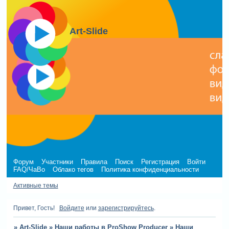
Art-Slide
Форум
Участники
Правила
Поиск
Регистрация
Войти
FAQ/ЧаВо
Облако тегов
Политика конфиденциальности
Активные темы
Привет, Гость!
Войдите
или
зарегистрируйтесь
.
»
Art-Slide
»
Наши работы в ProShow Producer
»
Наши