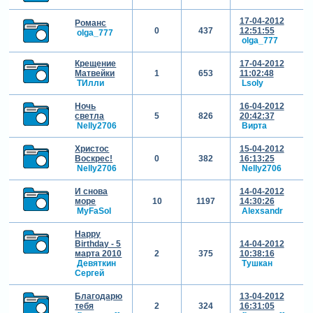
17-04-2012
Романс
0
437
12:51:55
olga_777
olga_777
Крещение
17-04-2012
Матвейки
1
653
11:02:48
ТИлли
Lsoly
Ночь
16-04-2012
светла
5
826
20:42:37
Nelly2706
Вирта
Христос
15-04-2012
Воскрес!
0
382
16:13:25
Nelly2706
Nelly2706
И снова
14-04-2012
море
10
1197
14:30:26
MyFaSol
Alexsandr
Happy
Birthday - 5
14-04-2012
марта 2010
2
375
10:38:16
Девяткин
Тушкан
Сергей
Благодарю
13-04-2012
тебя
2
324
16:31:05