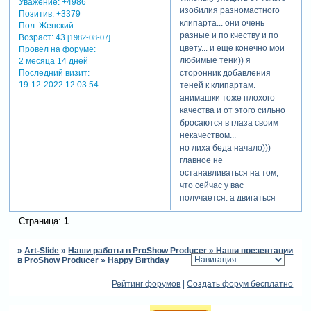
Уважение:
+4986
изобилия разномастного
Позитив:
+3379
клипарта... они очень
Пол:
Женский
разные и по кчеству и по
Возраст:
43
[1982-08-07]
цвету... и еще конечно мои
Провел на форуме:
любимые тени)) я
2 месяца 14 дней
Последний визит:
сторонник добавления
19-12-2022 12:03:54
теней к клипартам.
анимашки тоже плохого
качества и от этого сильно
бросаются в глаза своим
некачеством...
но лиха беда начало)))
главное не
останавливаться на том,
что сейчас у вас
получается, а двигаться
вперед! смотрите работы
Страница:
1
других участников форума,
читайте отзывы, советы и
конечно учите практические
»
Art-Slide
»
Наши работы в ProShow Producer
»
Наши презентации
в ProShow Producer
»
Happy Bırthday
уроки и выложенные здесб
проекты! это все вместе
Рейтинг форумов
|
Создать форум бесплатно
очень вам поможет в
формировании вашей точки
зрения на созданные