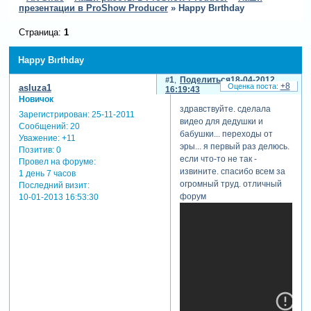
презентации в ProShow Producer
»
Happy Bırthday
Страница:
1
Happy Bırthday
1
Поделиться
18-04-2012
+8
asluza1
16:19:43
Новичок
здравствуйте. сделала
Зарегистрирован
: 25-11-2011
видео для дедушки и
Сообщений:
20
бабушки... переходы от
Уважение:
+11
эры... я первый раз делюсь.
Позитив:
0
если что-то не так -
Провел на форуме:
извините. спасибо всем за
1 день 7 часов
огромный труд. отличный
Последний визит:
форум
10-01-2013 16:53:30