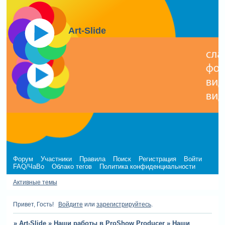
Art-Slide
Форум
Участники
Правила
Поиск
Регистрация
Войти
FAQ/ЧаВо
Облако тегов
Политика конфиденциальности
Активные темы
Привет, Гость!
Войдите
или
зарегистрируйтесь
.
»
Art-Slide
»
Наши работы в ProShow Producer
»
Наши