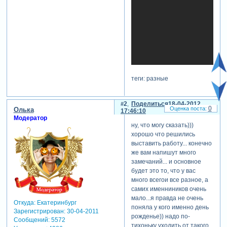
теги: разные
2
Поделиться
18-04-2012
0
Олька
17:46:10
Модератор
ну, что могу сказать)))
хорошо что решились
выставить работу... конечно
же вам напишут много
замечаний... и основное
будет это то, что у вас
много всегои все разное, а
самих именниников очень
мало...я правда не очень
Откуда:
Екатеринбург
поняла у кого именно день
Зарегистрирован
: 30-04-2011
рожденье)) надо по-
Сообщений:
5572
тихоньку уходить от такого