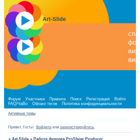
Art-Slide
Форум
Участники
Правила
Поиск
Регистрация
Войти
FAQ/ЧаВо
Облако тегов
Политика конфиденциальности
Активные темы
Привет, Гость!
Войдите
или
зарегистрируйтесь
.
»
Art-Slide
»
Работа форума ProShow Producer