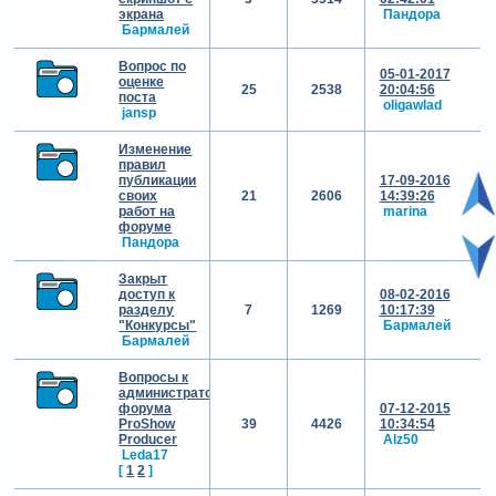
экрана
Пандора
Бармалей
Вопрос по
05-01-2017
оценке
25
2538
20:04:56
поста
oligawlad
jansp
Изменение
правил
публикации
17-09-2016
своих
21
2606
14:39:26
работ на
marina
форуме
Пандора
Закрыт
доступ к
08-02-2016
разделу
7
1269
10:17:39
"Конкурсы"
Бармалей
Бармалей
Вопросы к
администраторам
форума
07-12-2015
ProShow
39
4426
10:34:54
Producer
Alz50
Leda17
[
1
2
]