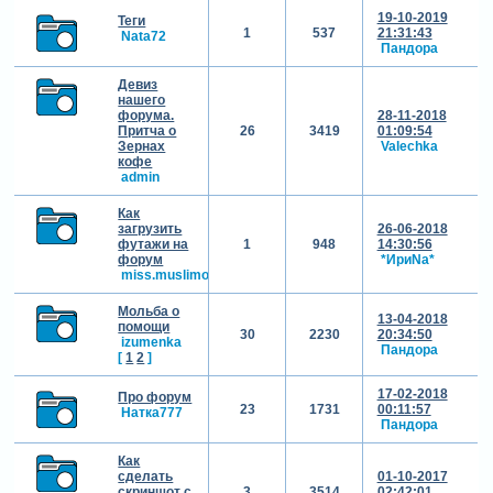
19-10-2019
Теги
1
537
21:31:43
Nata72
Пандора
Девиз
нашего
форума.
28-11-2018
Притча о
26
3419
01:09:54
Зернах
Valechka
кофе
admin
Как
загрузить
26-06-2018
футажи на
1
948
14:30:56
форум
*ИриNа*
miss.muslimova2017
Мольба о
13-04-2018
помощи
30
2230
20:34:50
izumenka
Пандора
[
1
2
]
17-02-2018
Про форум
23
1731
00:11:57
Натка777
Пандора
Как
сделать
01-10-2017
скриншот с
3
3514
02:42:01