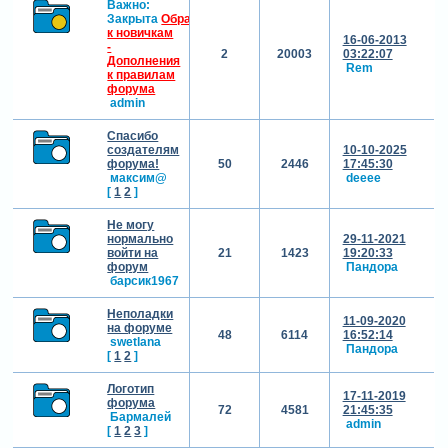
Важно:
Закрыта
Обращение
к новичкам
16-06-2013
-
2
20003
03:22:07
Дополнения
Rem
к правилам
форума
admin
Спасибо
создателям
10-10-2025
форума!
50
2446
17:45:30
максим@
deeee
[
1
2
]
Не могу
нормально
29-11-2021
войти на
21
1423
19:20:33
форум
Пандора
барсик1967
Неполадки
11-09-2020
на форуме
48
6114
16:52:14
swetlana
Пандора
[
1
2
]
Логотип
17-11-2019
форума
72
4581
21:45:35
Бармалей
admin
[
1
2
3
]