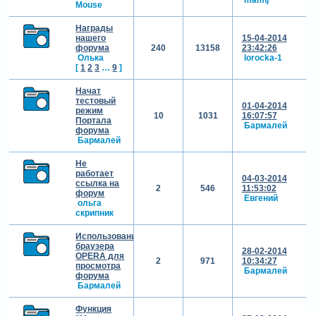
Mouse
Награды
нашего
15-04-2014
форума
240
13158
23:42:26
Олька
lorocka-1
[
1
2
3
…
9
]
Начат
тестовый
01-04-2014
режим
10
1031
16:07:57
Портала
Бармалей
форума
Бармалей
Не
работает
04-03-2014
ссылка на
2
546
11:53:02
форум
Евгений
ольга
скрипник
Использование
браузера
28-02-2014
OPERA для
2
971
10:34:27
просмотра
Бармалей
форума
Бармалей
Функция