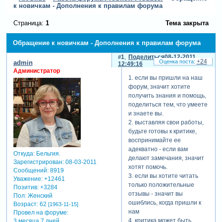
к новичкам - Дополнения к правилам форума
Страница:
1
Тема закрыта
Обращение к новичкам - Дополнения к правилам форума
1
Поделиться
08-12-2011
+24
admin
12:49:16
Администратор
1. если вы пришли на наш
форум, значит хотите
получить знания и помощь,
поделиться тем, что умеете
и знаете вы.
2. выставляя свои работы,
будьте готовы к критике,
воспринимайте ее
адекватно - если вам
Откуда:
Бельгия.
делают замечания, значит
Зарегистрирован
: 08-03-2011
хотят помочь.
Сообщений:
8919
3. если вы хотите читать
Уважение:
+12461
только положительные
Позитив:
+3284
отзывы - значит вы
Пол:
Женский
ошиблись, когда пришли к
Возраст:
62
[1963-11-15]
нам
Провел на форуме:
4. критика может быть
3 месяца 7 дней