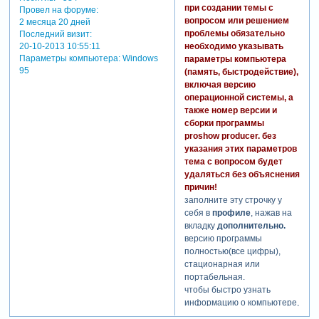
при создании темы с
решение о размещении
Провел на форуме:
вопросом или решением
текста
"обращения к
2 месяца 20 дней
проблемы обязательно
Последний визит:
пользователю"
в данной
необходимо указывать
20-10-2013 10:55:11
теме, для того, чтобы
Параметры компьютера:
Windows
параметры компьютера
участники
95
(память, быстродействие),
зарегистрировавшиеся
включая версию
ранее могли ознакомиться с
операционной системы, а
ним здесь.
также номер версии и
администрация форума
сборки программы
просит всех участников
proshow producer. без
форума о содействии в
указания этих параметров
распространении данного
тема с вопросом будет
письма среди новичков,
удаляться без объяснения
путем перенаправления их
причин!
в эту тему
.
заполните эту строчку у
себя в
профиле
, нажав на
давайте поможем новым
вкладку
дополнительно.
участникам форума
версию программы
влиться в наш дружный
полностью(все цифры),
коллектив!
стационарная или
портабельная.
чтобы быстро узнать
обращение к
пользователю
информацию о компьютере,
текст
жмем пуск/выполнить/