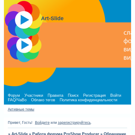
Art-Slide
Форум
Участники
Правила
Поиск
Регистрация
Войти
FAQ/ЧаВо
Облако тегов
Политика конфиденциальности
Активные темы
Привет, Гость!
Войдите
или
зарегистрируйтесь
.
»
Art-Slide
»
Работа форума ProShow Producer
»
Обращение