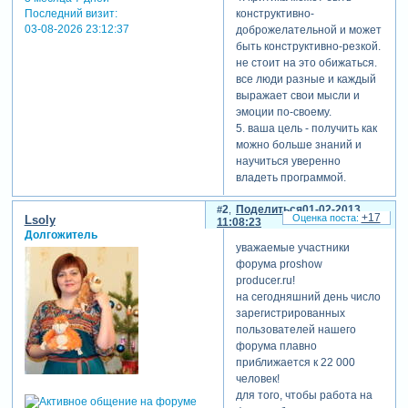
Последний визит:
конструктивно-
03-08-2026 23:12:37
доброжелательной и может
быть конструктивно-резкой.
не стоит на это обижаться.
все люди разные и каждый
выражает свои мысли и
эмоции по-своему.
5. ваша цель - получить как
можно больше знаний и
научиться уверенно
владеть программой.
значит отбрасывайте в
2
Поделиться
01-02-2013
сторону все
+17
Lsoly
11:08:23
второстепенное и
Долгожитель
оставляйте основную
уважаемые участники
задачу, которую вы хотите
форума proshow
решить.
producer.ru!
на сегодняшний день число
теги: правила форума
зарегистрированных
пользователей нашего
форума плавно
приближается к 22 000
человек!
для того, чтобы работа на