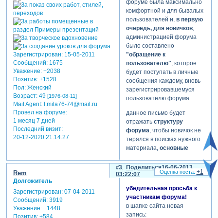
форуме была максимально
комфортной и для бывалых
пользователей и,
в первую
очередь, для новичков
,
администрацией форума
было составлено
"обращение к
Зарегистрирован
: 15-05-2011
Сообщений:
1675
пользователю"
, которое
Уважение:
+2038
будет поступать в личные
Позитив:
+1528
сообщения каждому, вновь
Пол:
Женский
зарегистрировавшемуся
Возраст:
49
[1976-08-11]
пользователю форума.
Mail Agent:
l.mila76-74@mail.ru
Провел на форуме:
данное письмо будет
1 месяц 7 дней
отражать
структуру
Последний визит:
форума
, чтобы новичок не
20-12-2020 21:14:27
терялся в поисках нужного
материала,
основные
приемы работы на форуме
(отправка сообщений, фото
3
Поделиться
16-06-2013
+1
Rem
и видео) и, конечно,
03:22:07
Долгожитель
основные правила
убедительная просьба к
Зарегистрирован
: 07-04-2011
поведения на форуме
.
участникам форума!
Сообщений:
3919
в шапке сайта новая
администрацией форума,
Уважение:
+1448
запись:
также было принято
Позитив:
+584