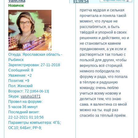
Valechka
01:09:54
Новичок
притча мудрая и сильная
прочитала и поняла такой
момент, что лучше не
расслабляться, а быть
твёрдой и упорной в своих
решениях и действиях, но и
не становиться камнем
предкновения, а уж если и
растворяться так только с
Откуда:
Ярославская область -
Рыбинск
пользой для других, чтобы
Зарегистрирован
: 27-11-2018
вернулось всё сторицей.
Сообщений:
8
немного побродила по
Уважение:
+2
форуму и рада, что попала
Позитив:
+9
в тёплую и радушную
Пол:
Женский
команду, очень люблю
Возраст:
72
[1954-06-13]
учиться всему новому и
Skype:
valuha1871
делиться тем, что знаю
Провел на форуме:
сама. я валентина со мной
5 часов 36 минут
можно на ты. ещё раз
Последний визит:
спасибо за тёплый приём.
22-12-2021 01:10:56
Параметры компьютера:
4ГБ;
ОС10; 64Бит; PP-9;