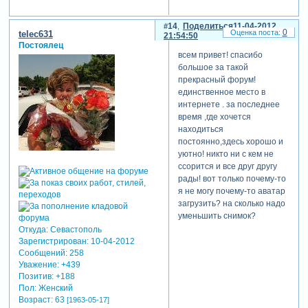
14
Поделиться
11-04-2012
0
telec631
21:54:50
Постоялец
всем привет! спасибо
большое за такой
прекрасный форум!
единственное место в
интернете . за последнее
время ,где хочется
находиться
постоянно,здесь хорошо и
уютно! никто ни с кем не
ссорится и все друг другу
рады! вот только почему-то
я не могу почему-то аватар
загрузить? на сколько надо
уменьшить снимок?
Откуда:
Севастополь
Зарегистрирован
: 10-04-2012
Сообщений:
258
Уважение:
+439
Позитив:
+188
Пол:
Женский
Возраст:
63
[1963-05-17]