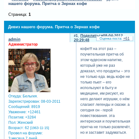
нашего форума. Притча о Зернах кофе
Страница:
1
Девиз нашего форума. Притча о Зернах кофе
1
Поделиться
08-04-2012
+61
admin
20:29:48
Администратор
кофе!!! на этот раз –
поучительная притча об
этом чудесном напитке,
который уже не раз
доказал, что продукты – это
не только еда. ведь кофе не
только пьют – его
используют в быту и
медицине, им рисуют, из
Откуда:
Бельгия.
него делают игрушки, о нём
Зарегистрирован
: 08-03-2011
слагают легенды и сказки. а
Сообщений:
8919
сегодня он - герой
Уважение:
+12461
повествования. эта
Позитив:
+3284
интересная и поучительная
Пол:
Женский
притча не только развлечёт,
Возраст:
62
[1963-11-15]
но и заставит задуматься.
Провел на форуме:
3 месяца 7 дней