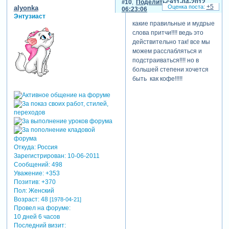
10
Поделиться
11-04-2012
+5
alyonka
06:23:06
Энтузиаст
какие правильные и мудрые
слова притчи!!!! ведь это
действительно так! все мы
можем расслабляться и
подстраиваться!!!! но в
большей степени хочется
быть как кофе!!!!!
Откуда:
Россия
Зарегистрирован
: 10-06-2011
Сообщений:
498
Уважение:
+353
Позитив:
+370
Пол:
Женский
Возраст:
48
[1978-04-21]
Провел на форуме:
10 дней 6 часов
Последний визит: