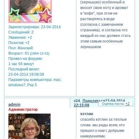
(зернышко) особенный и
вносит свою ноту и аромат
в "кофе", при этом не
растворяясь в воде
(согласна с замечанием
Зарегистрирован
: 23-04-2014
странника). и согласна что
Сообщений:
2
каждый из нас должен стать
Уважение:
+2
этим самым особенным
Позитив:
+2
зернышком.
Пол:
Женский
Возраст:
61
[1964-12-01]
Провел на форуме:
1 час 56 минут
Последний визит:
23-04-2014 19:08:09
Параметры компьютера:
mac;
windows7; Psp 5
24
Поделиться
23-04-2014
+2
admin
22:15:08
Администратор
кэтлин
спасибо кэтлин за теплые
слова. мы рады всем, кто
пришел к нам с добрыми
намерениями.