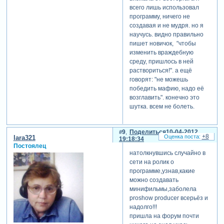
всего лишь использовал
программу, ничего не
создавая и не мудря. но я
научусь. видно правильно
пишет новичок, "чтобы
изменить враждебную
среду, пришлось в ней
раствориться!". а ещё
говорят: "не можешь
победить мафию, надо её
возглавить". конечно это
шутка. всем не болеть.
9
Поделиться
10-04-2012
+8
lara321
19:18:34
Постоялец
натолкнувшись случайно в
сети на ролик о
программе,узнав,какие
можно создавать
минифильмы,заболела
proshow producer всерьёз и
надолго!!!
пришла на форум почти