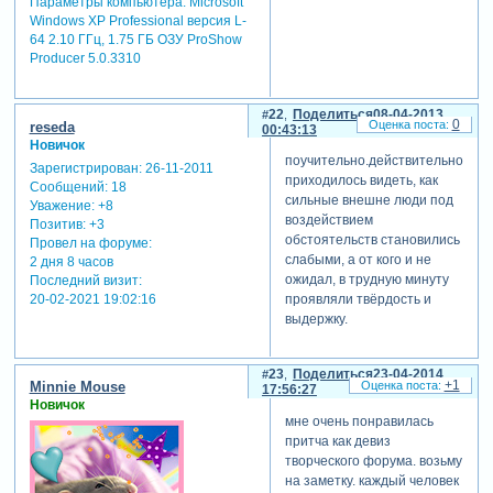
Параметры компьютера:
Microsoft
то, что в разделе "наши
Windows XP Professional версия L-
находки" обратилась к двум
64 2.10 ГГц, 1.75 ГБ ОЗУ ProShow
разным форумчанам с
Producer 5.0.3310
просьбой. нет не получить
стиль или шаблон.я не
знала, что 2 сообщения
22
Поделиться
08-04-2013
0
reseda
подряд- это нельзя. и вот
00:43:13
Новичок
пишу и боюсь, что может и
поучительно.действительно,час
это нельзя и я вдруг получу
Зарегистрирован
: 26-11-2011
приходилось видеть, как
третье предупреждение и
Сообщений:
18
сильные внешне люди под
все! а мне группа- как
Уважение:
+8
воздействием
Позитив:
+3
воздух. я только-только
обстоятельств становились
Провел на форуме:
избавилась от страха, что
слабыми, а от кого и не
2 дня 8 часов
мне не доступно освоить
ожидал, в трудную минуту
Последний визит:
программу, чтобы сотворять
проявляли твёрдость и
20-02-2021 19:02:16
такие красивые
выдержку.
презентации.и я уже
решила начать
просматривать ролики с
23
Поделиться
23-04-2014
уроками. я хочу высказать
+1
Minnie Mouse
17:56:27
просьбу-пожалуйста, будьте
Новичок
мне очень понравилась
добрее! спасибо, что
притча как девиз
выслушали.
творческого форума. возьму
на заметку. каждый человек