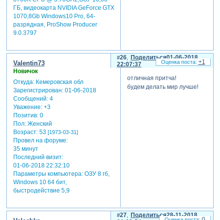
ГБ, видеокарта NVIDIA GeForce GTX
1070,8Gb Windows10 Pro, 64-
разрядная, ProShow Producer
9.0.3797
26
Поделиться
01-06-2018
+1
Valentin73
22:07:37
Новичок
отличная притча!
Откуда:
Кемеровская обл
будем делать мир лучше!
Зарегистрирован
: 01-06-2018
Сообщений:
4
Уважение:
+3
Позитив:
0
Пол:
Женский
Возраст:
53
[1973-03-31]
Провел на форуме:
35 минут
Последний визит:
01-06-2018 22:32:10
Параметры компьютера:
ОЗУ 8 гб,
Windows 10 64 бит,
быстродействие 5,9
27
Поделиться
28-11-2018
0