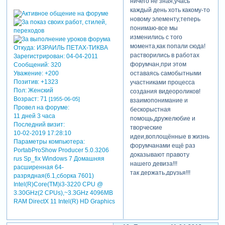
ничего не зная,учась
каждый день хоть какому-то
новому элементу,теперь
понимаю-все мы
изменились с того
момента,как попали сюда!
Откуда:
ИЗРАИЛЬ ПЕТАХ-ТИКВА
растворились в работах
Зарегистрирован
: 04-04-2011
форумчан,при этом
Сообщений:
320
оставаясь самобытными
Уважение:
+200
Позитив:
+1323
участниками процесса
Пол:
Женский
создания видеороликов!
Возраст:
71
[1955-06-05]
взаимопонимание и
Провел на форуме:
бескорыстная
11 дней 3 часа
помощь,дружелюбие и
Последний визит:
творческие
10-02-2019 17:28:10
идеи,воплощённые в жизнь
Параметры компьютера:
форумчанами ещё раз
PortabProShow Producer 5.0.3206
доказывают правоту
rus Sp_fix Windows 7 Домашняя
нашего девиза!!!
расширенная 64-
так держать,друзья!!!
разрядная(6.1,сборка 7601)
Intel(R)Core(TM)i3-3220 CPU @
3.30GHz(2 CPUs),~3.3GHz 4096MB
RAM DirectX 11 Intel(R) HD Graphics