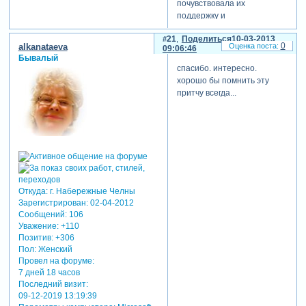
почувствовала их
поддержку и
доброжелательность.их
21
Поделиться
10-03-2013
помощь. делая, свои
0
alkanataeva
09:06:46
примитивные работы и
Бывалый
заглядывая в разделы, где
спасибо. интересно.
даются подсказки и уроки, я
хорошо бы помнить эту
научилась работать со
притчу всегда...
звуком, с видео, убирать
синий, зеленый, черный
цвет. мне нравится, что
объяснения очень краткие
и понятные для любого. я
очень благодарна всем, кто
так тепло относится к нам-
новичкам. в то же время у
Откуда:
г. Набережные Челны
меня появился( не
Зарегистрирован
: 02-04-2012
преувеличиваю) животный
Сообщений:
106
страх "вылететь из группы".
Уважение:
+110
я как новичок, не вступапа
Позитив:
+306
ни в какие разговоры в
Пол:
Женский
Провел на форуме:
разделах, не считала себя
7 дней 18 часов
для этого опытным
Последний визит:
человеко. вчера получила
09-12-2019 13:19:39
второе предупреждение за