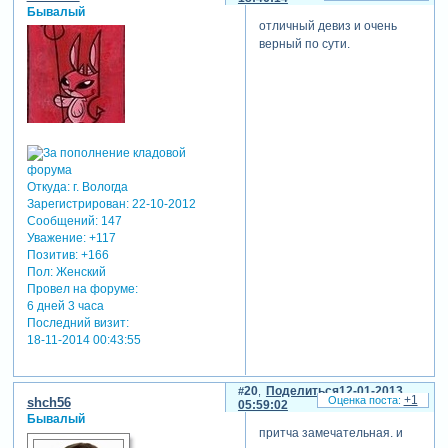
Бывалый
отличный девиз и очень
верный по сути.
Откуда:
г. Вологда
Зарегистрирован
: 22-10-2012
Сообщений:
147
Уважение:
+117
Позитив:
+166
Пол:
Женский
Провел на форуме:
6 дней 3 часа
Последний визит:
18-11-2014 00:43:55
20
Поделиться
12-01-2013
+1
shch56
05:59:02
Бывалый
притча замечательная. и