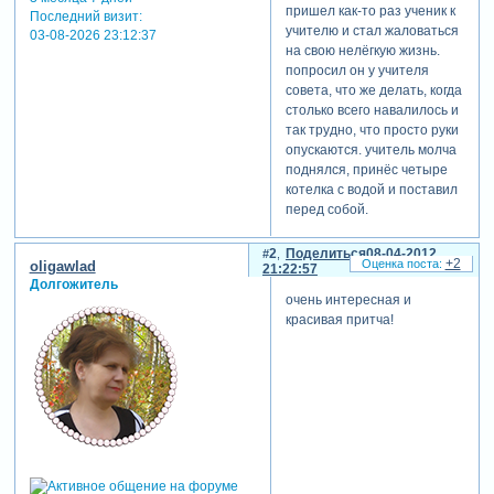
пришел как-то раз ученик к
Последний визит:
учителю и стал жаловаться
03-08-2026 23:12:37
на свою нелёгкую жизнь.
попросил он у учителя
совета, что же делать, когда
столько всего навалилось и
так трудно, что просто руки
опускаются. учитель молча
поднялся, принёс четыре
котелка с водой и поставил
перед собой.
в один котелок он кинул
морковку, в другой положил
2
Поделиться
08-04-2012
+2
oligawlad
яйцо, в третий отправил –
21:22:57
Долгожитель
деревянную чурку, а в
очень интересная и
четвёртый всыпал
красивая притча!
раздавленные зёрна кофе.
через какое-то время
учитель вынул все эти вещи
из из воды.
что изменилось? – спросил
он.
- ничего… – ответил ему
ученик.