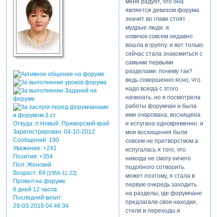
меня радует, что она
является девизом форума.
значит во главе стоят
мудрые люди. я
новичок.совсем недавно
вошла в группу. и вот только
сейчас стала знакомиться с
самыми первыми
разделами. почему так?
ведь совершенно ясно, что
надо всегда с этого
начинать. но я посмотрела
работы форумчан и была
ими очарована, восхищена
Откуда:
п.Новый, Приморский край
и испугана одновременно. и
Зарегистрирован
: 04-10-2012
мои восхищения были
Сообщений:
190
совсем не притворством.а
Уважение:
+241
испугалась я того, что
Позитив:
+354
никогда не смогу ничего
Пол:
Женский
подобного сотворить.
Возраст:
69
[1956-11-22]
может поэтому, я стала в
Провел на форуме:
первую очередь заходить
6 дней 12 часов
на разделы, где форумчане
Последний визит:
предлагали свои находки,
29-03-2016 04:46:34
стили и переходы.я