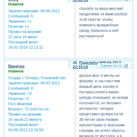
вас те знания, которыми
Новичок
спасибо за вашу миссию!
владеем, с надеждой, что
Зарегистрирован
: 09-04-2012
продолжаю за вами разбор
наш форум станет для вас
Сообщений:
6
этой притчи: чтобы
комфортным и полезным.
Уважение:
+1
изменить враждебную
Позитив:
+1
удачи всем участникам
среду, пришлось в ней
Провел на форуме:
нашего форума!
раствориться!
22 часа 18 минут
Последний визит:
теги: девиз форума
26-02-2014 12:13:11
8
Поделиться
09-04-2012
+8
Ванечка
22:19:10
Новичок
друзья мои. я месяц на
Откуда:
г. Печоры, Псковской обл.
форуме, а так счастлив.
Зарегистрирован
: 09-03-2012
каждый день захожу и
Сообщений:
8
пытаюсь понять какую-
Уважение:
+9
нибудь операцию. не всегда
Позитив:
+2
получается, но безумно
Пол:
Мужской
интересно. сегодня
Возраст:
73
[1953-03-14]
представил дочери на её
Провел на форуме:
16 часов 21 минуту
30-летие свою первую
Последний визит:
презентацию (с красными
04-09-2012 22:18:58
глазами, не успел убрать).
визжала от восторга. а я