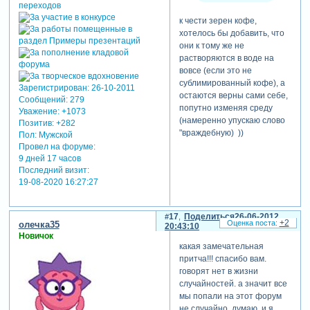
к чести зерен кофе,
хотелось бы добавить, что
они к тому же не
растворяются в воде на
вовсе (если это не
сублимированный кофе), а
Зарегистрирован
: 26-10-2011
остаются верны сами себе,
Сообщений:
279
попутно изменяя среду
Уважение:
+1073
(намеренно упускаю слово
Позитив:
+282
"враждебную) ))
Пол:
Мужской
Провел на форуме:
9 дней 17 часов
Последний визит:
19-08-2020 16:27:27
17
Поделиться
26-06-2012
+2
олечка35
20:43:10
Новичок
какая замечательная
притча!!! спасибо вам.
говорят нет в жизни
случайностей. а значит все
мы попали на этот форум
не случайно. думаю, и я