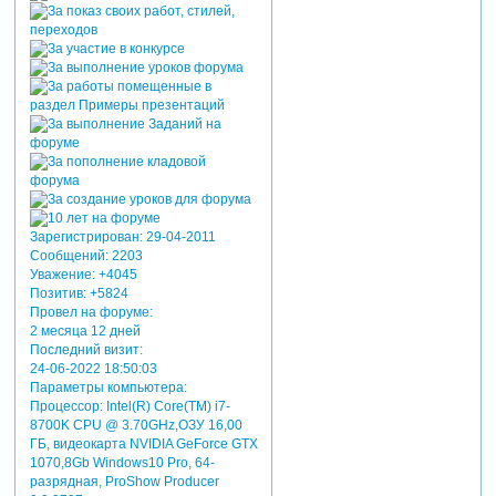
учитель кивнул и поставил
все четыре котелка с водой
на огонь. когда вода в них
закипела, он снова бросил в
один котелок деревянную
чурку, в другой – яйцо, в
третий – морковку, в
четвёртый – всыпал
раздавленные зёрна кофе.
спустя некоторое время
учитель вынул морковь,
деревяшку и яйцо, а в чашку
Зарегистрирован
: 29-04-2011
налил ароматный кофе. и
Сообщений:
2203
опять ученик ничего не
Уважение:
+4045
понял.
Позитив:
+5824
- что изменилось? – снова
Провел на форуме:
спросил учитель.
2 месяца 12 дней
- случилось то, что должно
Последний визит:
было случиться. яйцо и и
24-06-2022 18:50:03
морковка сварились,
Параметры компьютера:
деревянная чурка не
Процессор: Intel(R) Core(TM) i7-
изменилась, а кофейные
8700K CPU @ 3.70GHz,ОЗУ 16,00
ГБ, видеокарта NVIDIA GeForce GTX
зёрна растворились в
1070,8Gb Windows10 Pro, 64-
кипятке, – ответил ему
разрядная, ProShow Producer
ученик.