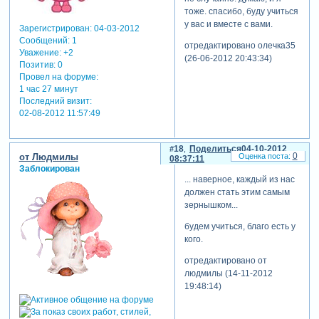
тоже. спасибо, буду учиться
у вас и вместе с вами.
Зарегистрирован
: 04-03-2012
Сообщений:
1
отредактировано олечка35
Уважение:
+2
(26-06-2012 20:43:34)
Позитив:
0
Провел на форуме:
1 час 27 минут
Последний визит:
02-08-2012 11:57:49
18
Поделиться
04-10-2012
0
от Людмилы
08:37:11
Заблокирован
... наверное, каждый из нас
должен стать этим самым
зернышком...
будем учиться, благо есть у
кого.
отредактировано от
людмилы (14-11-2012
19:48:14)