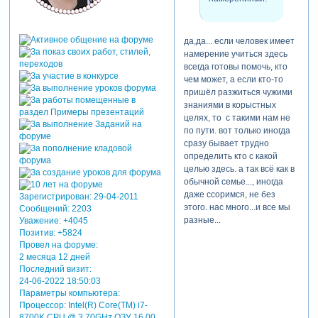
да,да... если человек имеет
намерение учиться здесь
всегда готовы помочь, кто
чем может, а если кто-то
пришёл разжиться чужими
знаниями в корыстных
целях, то с такими нам не
по пути. вот только иногда
сразу бывает трудно
определить кто с какой
целью здесь. а так всё как в
обычной семье..., иногда
даже ссоримся, не без
Зарегистрирован
: 29-04-2011
этого. нас много...и все мы
Сообщений:
2203
разные...
Уважение:
+4045
Позитив:
+5824
Провел на форуме:
2 месяца 12 дней
Последний визит:
24-06-2022 18:50:03
Параметры компьютера:
Процессор: Intel(R) Core(TM) i7-
8700K CPU @ 3.70GHz,ОЗУ 16,00