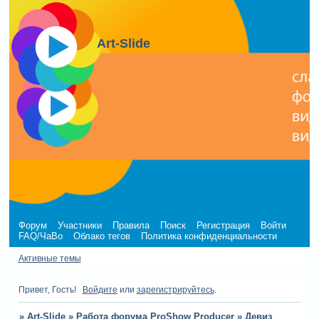
Art-Slide
Форум
Участники
Правила
Поиск
Регистрация
Войти
FAQ/ЧаВо
Облако тегов
Политика конфиденциальности
Активные темы
Привет, Гость!
Войдите
или
зарегистрируйтесь
.
»
Art-Slide
»
Работа форума ProShow Producer
»
Девиз