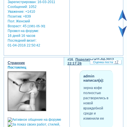
Зарегистрирован
: 16-03-2011
Сообщений:
1052
Уважение:
+1410
Позитив:
+839
Пол:
Женский
Возраст:
45
[1981-05-30]
Провел на форуме:
16 дней 16 часов
Последний визит:
01-04-2016 22:50:42
16
Поделиться
11-04-2012
+7
Странник
22:17:26
Постоялец
admin
написал(а):
зерна кофе
полностью
растворились в
новой
враждебной
среде и
изменили ее