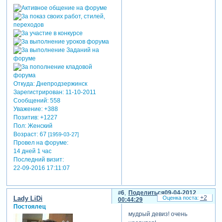
человек-яйцо. это такие
люди, которых жизненные
невзгоды только закаляют и
делают крепче! таких мало.
в обычной жизни такие
люди – никто, зато в
тяжелые времена они
словно твердеют, упорно
Откуда:
Днепродзержинск
преодолевая внешние
Зарегистрирован
: 11-10-2011
обстоятельства.
Сообщений:
558
- а что же с кофе? –
Уважение:
+388
воскликнул ученик.
Позитив:
+1227
Пол:
Женский
- о – это и есть самое
Возраст:
67
[1959-03-27]
интересное! под
Провел на форуме:
воздействием невзгод
14 дней 1 час
зерна кофе растворяются в
Последний визит:
окружающей среде и
22-09-2016 17:11:07
превращают безвкусную
пресную воду в ароматный,
вкусный и бодрящий
6
Поделиться
09-04-2012
+2
напиток! – ответил ему
Lady LiDi
00:44:29
учитель, с наслаждением
Постоялец
мудрый девиз! очень
прихлебывая из чашки