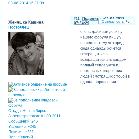
03-06-2014 16:31:09
11
Поделиться
11-04-2012
+6
Женяшка Кашина
07:34:29
Постоялец
очень красивый девиз у
нашего форума,пишу у
нашего,потому что придя
сюда однажды хочется
возвращаться и
возвращаться,это как дом
полный тепла,уюта и
прекрасных творческих
людей смотрящих с тобой в
одном направлении.
Откуда:
Новосибирск
Зарегистрирован
: 01-09-2011
Сообщений:
245
Уважение:
+245
Позитив:
+231
Пол:
Женский