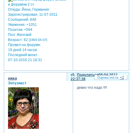
такие люди легко
становятся жертвам моды,
Откуда:
Йена, Германия
они легко внушаемы.
Зарегистрирован
: 11-07-2011
«морковки» хотят, чтобы у
Сообщений:
848
них всё было «как у людей»,
Уважение:
+1051
именно на таких делают
Позитив:
+594
свои состояния политики и
Пол:
Женский
удачливые торговцы.
Возраст:
62
[1964-04-07]
Провел на форуме:
человек-дерево. таких
19 дней 14 часов
людей меньше, чем первых.
Последний визит:
они не меняются, и в любых
07-10-2016 21:18:31
жизненных ситуациях
остаются самими собой. как
5
Поделиться
08-04-2012
правило, такие люди
+2
ежка
22:37:38
хладнокровны, они цельны
Энтузиаст
и потому внутренне
девиз что надо !!!!
спокойны.
именно такие люди и
показывают другим, что
сложные жизненные
обстоятельства – это всего
лишь жизнь, а за черной
полосой неизменно
наступает белая.