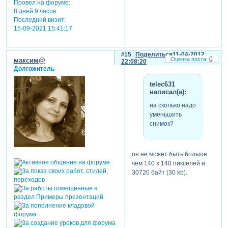
Провел на форуме:
8 дней 9 часов
Последний визит:
15-09-2021 15:41:17
15
Поделиться
11-04-2012
0
максим@
22:08:20
Долгожитель
telec631
написал(а):
на сколько надо
уменьшить
снимок?
он не может быть больше
чем 140 x 140 пикселей и
30720 байт (30 kb).