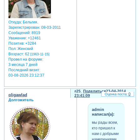
Откуда:
Бельгия.
Зарегистрирован
: 08-03-2011
Сообщений:
8919
Уважение:
+12461
Позитив:
+3284
Пол:
Женский
Возраст:
62
[1963-11-15]
Провел на форуме:
3 месяца 7 дней
Последний визит:
03-08-2026 23:12:37
25
Поделиться
23-04-2014
0
oligawlad
23:41:09
Долгожитель
admin
написал(а):
мы рады всем,
кто пришел к
нам с добрыми
намерениями.