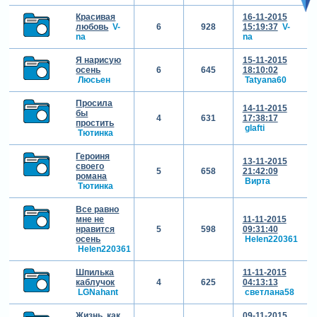
Красивая
16-11-2015
любовь
V-
6
928
15:19:37
V-
na
na
Я нарисую
15-11-2015
осень
6
645
18:10:02
Люсьен
Tatyana60
Просила
14-11-2015
бы
4
631
17:38:17
простить
glafti
Тютинка
Героиня
13-11-2015
своего
5
658
21:42:09
романа
Вирта
Тютинка
Все равно
мне не
11-11-2015
нравится
5
598
09:31:40
осень
Helen220361
Helen220361
Шпилька
11-11-2015
каблучок
4
625
04:13:13
LGNahant
светлана58
Жизнь, как
09-11-2015