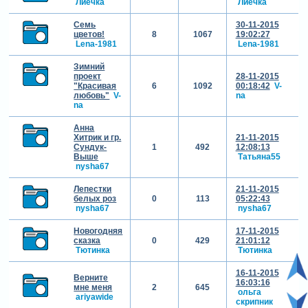
Лиечка
Лиечка
Семь
30-11-2015
цветов!
8
1067
19:02:27
Lena-1981
Lena-1981
Зимний
проект
28-11-2015
"Красивая
6
1092
00:18:42
V-
любовь"
V-
na
na
Анна
Хитрик и гр.
21-11-2015
Сундук-
1
492
12:08:13
Выше
Татьяна55
nysha67
Лепестки
21-11-2015
белых роз
0
113
05:22:43
nysha67
nysha67
Новогодняя
17-11-2015
сказка
0
429
21:01:12
Тютинка
Тютинка
16-11-2015
Верните
16:03:16
мне меня
2
645
ольга
ariyawide
скрипник