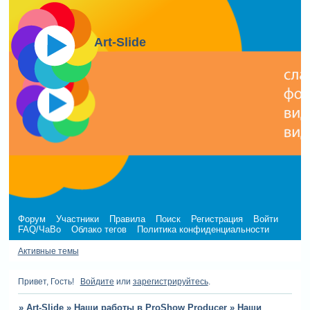
Art-Slide
Форум
Участники
Правила
Поиск
Регистрация
Войти
FAQ/ЧаВо
Облако тегов
Политика конфиденциальности
Активные темы
Привет, Гость!
Войдите
или
зарегистрируйтесь
.
»
Art-Slide
»
Наши работы в ProShow Producer
»
Наши