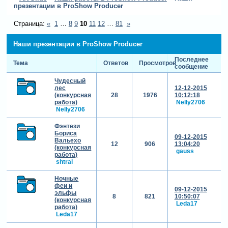
презентации в ProShow Producer
Страница:
«
1
…
8
9
10
11
12
…
81
»
Наши презентации в ProShow Producer
Последнее
Тема
Ответов
Просмотров
сообщение
Чудесный
лес
12-12-2015
(конкурсная
28
1976
10:12:18
работа)
Nelly2706
Nelly2706
Фэнтези
Бориса
09-12-2015
Вальехо
12
906
13:04:20
(конкурсная
gauss
работа)
shtral
Ночные
феи и
09-12-2015
эльфы
8
821
10:50:07
(конкурсная
Leda17
работа)
Leda17