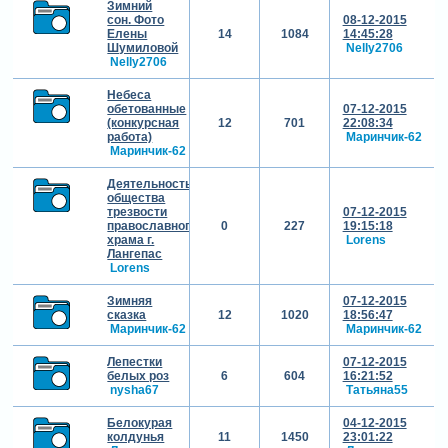
Зимний
сон. Фото
08-12-2015
Елены
14
1084
14:45:28
Шумиловой
Nelly2706
Nelly2706
Небеса
обетованные
07-12-2015
(конкурсная
12
701
22:08:34
работа)
Маринчик-62
Маринчик-62
Деятельность
общества
трезвости
07-12-2015
православного
0
227
19:15:18
храма г.
Lorens
Лангепас
Lorens
Зимняя
07-12-2015
сказка
12
1020
18:56:47
Маринчик-62
Маринчик-62
Лепестки
07-12-2015
белых роз
6
604
16:21:52
nysha67
Татьяна55
Белокурая
04-12-2015
колдунья
11
1450
23:01:22