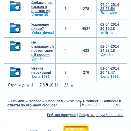
Добавление
07-04-2014
языков в
6
278
22:28:54
программу
Westwind
Алекс 35
Ускорение
02-04-2014
видео?
9
4527
20:19:18
Odna_devushka
milirina
Не
открывается
02-04-2014
презентация
4
423
14:23:18
в 5 версии
Джейн
Джейн
Чтение
01-04-2014
переходов!
3
276
20:41:47
Lena-1981
Lena-1981
Страница:
«
1
…
7
8
9
10
11
…
35
»
»
Art-Slide
»
Вопросы и проблемы ProShow Producer
»
Вопросы и
ответы по ProShow Producer
Рейтинг форумов
|
Создать форум бесплатно