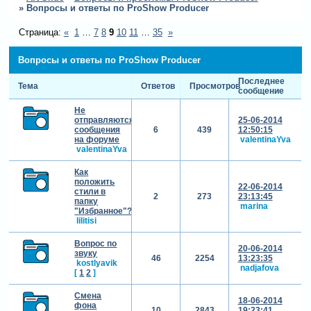
»
Вопросы и ответы по ProShow Producer
Страница:
«
1
…
7
8
9
10
11
…
35
»
Вопросы и ответы по ProShow Producer
Последнее
Тема
Ответов
Просмотров
сообщение
Не
отправляются
25-06-2014
сообщения
6
439
12:50:15
на форуме
valentinaYva
valentinaYva
Как
положить
22-06-2014
стили в
2
273
23:13:45
папку
marina
"Избранное"?
lilitisi
Вопрос по
20-06-2014
звуку
46
2254
13:23:35
kostlyavik
nadjafova
[
1
2
]
Смена
18-06-2014
фона
10
2843
19:23:41