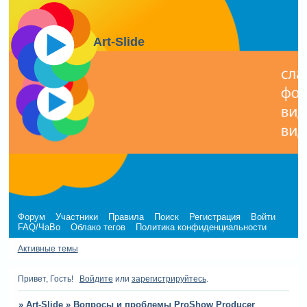
Art-Slide
Форум
Участники
Правила
Поиск
Регистрация
Войти
FAQ/ЧаВо
Облако тегов
Политика конфиденциальности
Активные темы
Привет, Гость!
Войдите
или
зарегистрируйтесь
.
»
Art-Slide
»
Вопросы и проблемы ProShow Producer