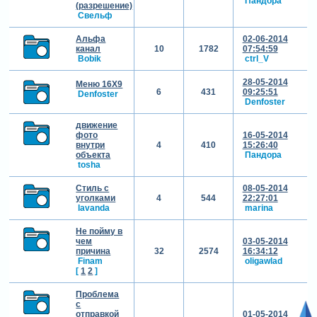
Пандора
(разрешение)
Свельф
Альфа
02-06-2014
канал
10
1782
07:54:59
Bobik
ctrl_V
28-05-2014
Меню 16Х9
6
431
09:25:51
Denfoster
Denfoster
движение
фото
16-05-2014
внутри
4
410
15:26:40
объекта
Пандора
tosha
Стиль с
08-05-2014
уголками
4
544
22:27:01
lavanda
marina
Не пойму в
чем
03-05-2014
причина
32
2574
16:34:12
Finam
oligawlad
[
1
2
]
Проблема
с
отправкой
01-05-2014