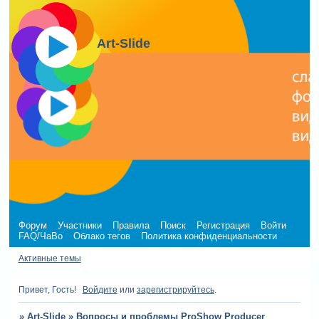
Art-Slide
Форум
Участники
Правила
Поиск
Регистрация
Войти
FAQ/ЧаВо
Облако тегов
Политика конфиденциальности
Активные темы
Привет, Гость!
Войдите
или
зарегистрируйтесь
.
»
Art-Slide
»
Вопросы и проблемы ProShow Producer