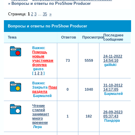
»
Вопросы и ответы по ProShow Producer
Страница:
1
2
3
…
35
»
Вопросы и ответы по ProShow Producer
Последнее
Тема
Ответов
Просмотров
сообщение
Важно:
Помощь
новым
24-11-2022
участникам
73
5559
14:54:10
форума
galiluki
gauss
[
1
2
3
]
Важно:
31-10-2012
Закрыта
Правила
0
1040
14:17:05
раздела
Бармалей
Бармалей
Чтение
стилей
26-09-2023
занимает
1
182
05:37:43
много
Пандора
времени
Лера