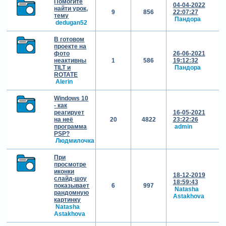
Помогите
04-04-2022
найти урок,
9
856
22:07:27
тему
Пандора
dedugan52
В готовом
проекте на
фото
26-06-2021
неактивны
1
586
19:12:32
TILT и
Пандора
ROTATE
Alerin
Windows 10
- как
реагирует
16-05-2021
на неё
20
4822
23:22:26
программа
admin
PSP?
Людмилочка
При
просмотре
иконки
18-12-2019
слайд-шоу
18:59:43
показывает
6
997
Natasha
рандомную
Astakhova
картинку
Natasha
Astakhova