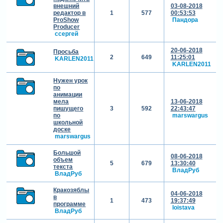
внешний
03-08-2018
редактор в
1
577
00:53:53
ProShow
Пандора
Producer
cсергей
20-06-2018
Просьба
2
649
11:25:01
KARLEN2011
KARLEN2011
Нужен урок
по
анимации
мела
13-06-2018
пишущего
3
592
22:43:47
по
marswargus
школьной
доске
marswargus
Большой
08-06-2018
объем
5
679
13:30:40
текста
ВладРуб
ВладРуб
Кракозяблы
04-06-2018
в
1
473
19:37:49
программе
loistava
ВладРуб