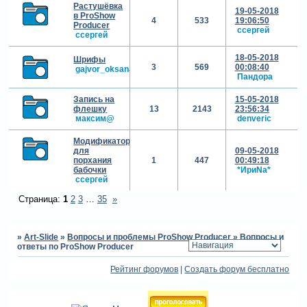
Растушёвка
19-05-2018
в ProShow
4
533
19:06:50
Producer
cсергей
cсергей
18-05-2018
Шрифы
3
569
00:08:40
gajvor_oksana
Пандора
Запись на
15-05-2018
флешку
13
2143
23:56:34
максим@
denveric
Модификаторы
для
09-05-2018
порхания
1
447
00:49:18
бабочки
*ИриNа*
cсергей
Страница:
1
2
3
…
35
»
»
Art-Slide
»
Вопросы и проблемы ProShow Producer
»
Вопросы и
ответы по ProShow Producer
Рейтинг форумов
|
Создать форум бесплатно