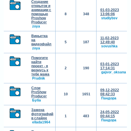
Создание
открыток и
анимации с
01-03-2023
помощью
8
348
13:06:06
Proshow
studiybsv
Producer
zoya
Виньетка
11-02-2023
на
5
187
12:49:40
видеофайл
sovushka
zoya
Помогите
найти
03-01-2023
проект - я
2
190
17:14:31
вернусь к
gajvor_oksana
тебе мама
Prudnik
Слои
09-12-2022
ProShow
10
1651
08:42:33
Producer
Пандора
Буба
Замена
24-05-2022
фотографий
1
483
00:44:15
в слайде
Пандора
ellada1964