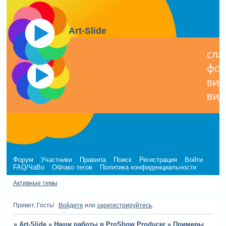
Art-Slide
Форум
Участники
Правила
Поиск
Регистрация
Войти
FAQ/ЧаВо
Облако тегов
Политика конфиденциальности
Активные темы
Привет, Гость!
Войдите
или
зарегистрируйтесь
.
»
Art-Slide
»
Наши работы в ProShow Producer
»
Примеры