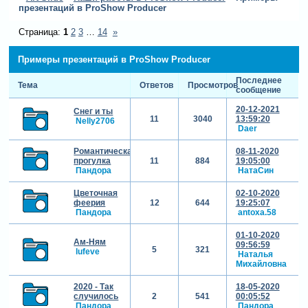
презентаций в ProShow Producer
Страница:
1
2
3
…
14
»
Примеры презентаций в ProShow Producer
Последнее
Тема
Ответов
Просмотров
сообщение
20-12-2021
Снег и ты
11
3040
13:59:20
Nelly2706
Daer
Романтическая
08-11-2020
прогулка
11
884
19:05:00
Пандора
НатаСин
Цветочная
02-10-2020
феерия
12
644
19:25:07
Пандора
antoxa.58
01-10-2020
Ам-Ням
09:56:59
5
321
lufeve
Наталья
Михайловна
2020 - Так
18-05-2020
случилось
2
541
00:05:52
Пандора
Пандора