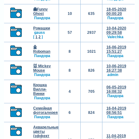
👻Funny
18-05-2020
Ghost
10
635
00:00:20
Пандора
Пандора
Ромашки
10-04-2020
gauss
57
2937
09:29:58
[
1
2
]
Valechka
🤖
16-06-2019
Roboman
8
1021
15:51:27
Пандора
Пандора
🐭 Mickey
10-06-2019
Mouse
8
826
16:27:38
Пандора
admin
Крошка
06-05-2019
Вилли-
4
705
16:08:32
Винки
Пандора
Пандора
Семейная
16-04-2019
фотогалерея
6
824
08:56:51
Пандора
Пандора
Акварельные
цветы
(эффект
11-04-2019