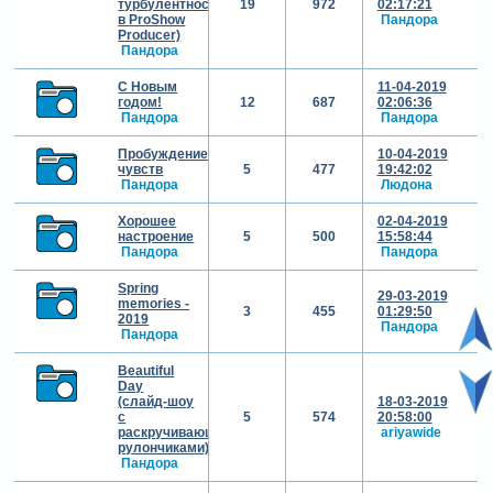
турбулентности
19
972
02:17:21
в ProShow
Пандора
Producer)
Пандора
С Новым
11-04-2019
годом!
12
687
02:06:36
Пандора
Пандора
Пробуждение
10-04-2019
чувств
5
477
19:42:02
Пандора
Людона
Хорошее
02-04-2019
настроение
5
500
15:58:44
Пандора
Пандора
Spring
29-03-2019
memories -
3
455
01:29:50
2019
Пандора
Пандора
Beautiful
Day
(слайд-шоу
18-03-2019
с
5
574
20:58:00
раскручивающимися
ariyawide
рулончиками)
Пандора