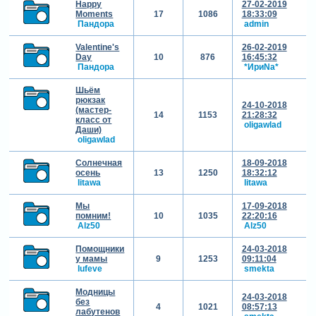
Happy
27-02-2019
Moments
17
1086
18:33:09
Пандора
admin
Valentine's
26-02-2019
Day
10
876
16:45:32
Пандора
*ИриNа*
Шьём
рюкзак
24-10-2018
(мастер-
14
1153
21:28:32
класс от
oligawlad
Даши)
oligawlad
Солнечная
18-09-2018
осень
13
1250
18:32:12
litawa
litawa
Мы
17-09-2018
помним!
10
1035
22:20:16
Alz50
Alz50
Помощники
24-03-2018
у мамы
9
1253
09:11:04
lufeve
smekta
Модницы
24-03-2018
без
4
1021
08:57:13
лабутенов