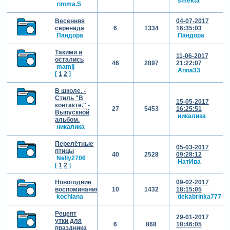
smekta
rimma.S
Весенняя
04-07-2017
серенада
6
1334
16:35:03
Пандора
Пандора
Такими и
11-06-2017
остались
46
2897
21:22:07
mamlj
Anna33
[
1
2
]
В школе. -
Стиль "В
15-05-2017
контакте." -
27
5453
16:25:51
Выпускной
никалика
альбом.
никалика
Перелётные
05-03-2017
птицы
40
2528
09:28:12
Nelly2706
НатИва
[
1
2
]
Новогодние
09-02-2017
воспоминания
10
1432
18:15:05
kochlana
dekabrinka777
Рецепт
29-01-2017
утки для
6
868
18:46:05
праздника