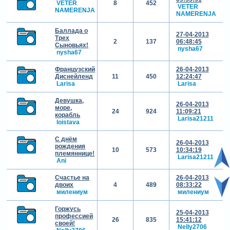
VETER
8
452
VETER
NAMERENJA
NAMERENJA
Баллада о
27-04-2013
Трех
2
137
06:48:45
Сыновьях!
nysha67
nysha67
Французский
26-04-2013
Диснейленд
11
450
12:24:47
Larisa
Larisa
Девушка,
26-04-2013
море,
24
924
11:09:21
корабль
Larisa21211
loistava
С днём
26-04-2013
рождения
10
573
10:34:19
племяннице!
Larisa21211
Ani
Счастье на
26-04-2013
двоих
4
489
08:33:22
милениум
милениум
Горжусь
25-04-2013
профессией
26
835
15:41:12
своей!
Nelly2706