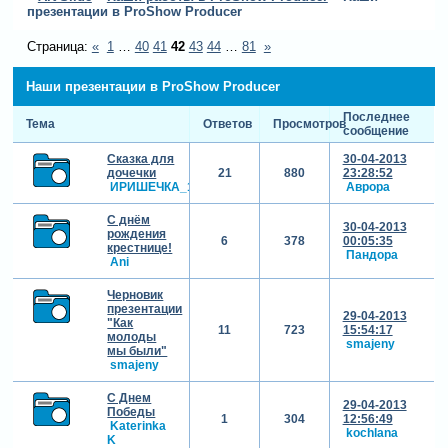
презентации в ProShow Producer
Страница:
«
1
…
40
41
42
43
44
…
81
»
Наши презентации в ProShow Producer
Последнее
Тема
Ответов
Просмотров
сообщение
Сказка для
30-04-2013
дочечки
21
880
23:28:52
ИРИШЕЧКА_1986
Аврора
С днём
30-04-2013
рождения
6
378
00:05:35
крестнице!
Пандора
Ani
Черновик
презентации
29-04-2013
"Как
11
723
15:54:17
молоды
smajeny
мы были"
smajeny
С Днем
29-04-2013
Победы
1
304
12:56:49
Katerinka
kochlana
K