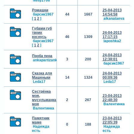
Nelly2706
Ромашки
25-04-2013
барсик1967
44
1667
14:54:58
[
1
2
]
alkanataeva
Губами губ
твоих
24-04-2013
коснусь
46
1309
17:17:15
барсик1967
laposhka2
[
1
2
]
24-04-2013
Проба пера
3
200
12:38:01
ankapartizanka
барсик1967
Сказка для
24-04-2013
Машеньки
14
1324
00:09:36
Leda17
Leda17
Сестрёнка
моя,
23-04-2013
мусульманка
2
267
22:48:30
моя
Валентинка
Валентинка
Памятник
23-04-2013
маме
22:05:39
0
188
Надежда
Надежда
есть
есть