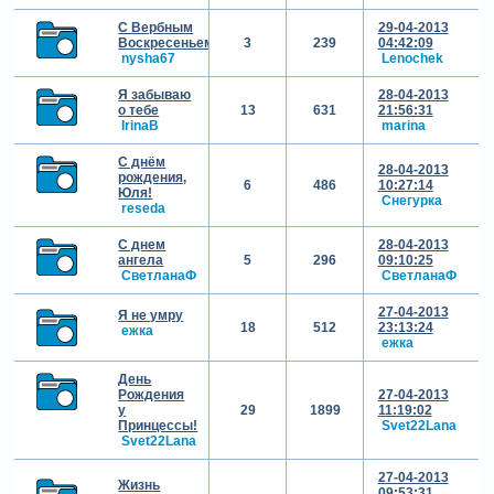
С Вербным
29-04-2013
Воскресеньем!
3
239
04:42:09
nysha67
Lenochek
Я забываю
28-04-2013
о тебе
13
631
21:56:31
IrinaB
marina
С днём
28-04-2013
рождения,
6
486
10:27:14
Юля!
Снегурка
reseda
С днем
28-04-2013
ангела
5
296
09:10:25
СветланаФ
СветланаФ
27-04-2013
Я не умру
18
512
23:13:24
ежка
ежка
День
Рождения
27-04-2013
у
29
1899
11:19:02
Принцессы!
Svet22Lana
Svet22Lana
27-04-2013
Жизнь
09:53:31