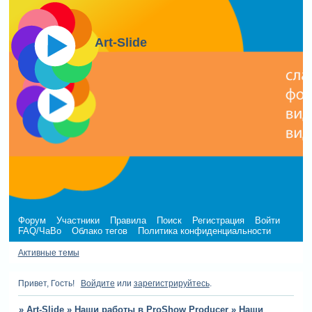
Art-Slide
Форум
Участники
Правила
Поиск
Регистрация
Войти
FAQ/ЧаВо
Облако тегов
Политика конфиденциальности
Активные темы
Привет, Гость!
Войдите
или
зарегистрируйтесь
.
»
Art-Slide
»
Наши работы в ProShow Producer
»
Наши