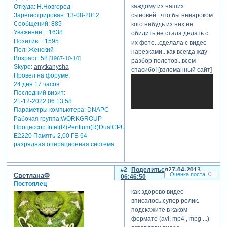
каждому из наших
Откуда:
Н.Новгород
Зарегистрирован
: 13-08-2012
сыновей...что бы ненароком
Сообщений:
885
кого нибудь из них не
Уважение:
+1638
обидить,не стала делать с
Позитив:
+1595
их фото...сделала с видео
Пол:
Женский
нарезками...как всегда жду
Возраст:
58
[1967-10-10]
разбор полетов...всем
Skype:
anytkanysha
спасибо! [взломанный сайт]
Провел на форуме:
24 дня 17 часов
Последний визит:
21-12-2022 06:13:58
Параметры компьютера:
DNAPC
Рабочая группа:WORKGROUP
Процессор:Intel(R)Pentium(R)DualCPU
E2220 Память-2,00 ГБ 64-
разрядная операционная система
2
Поделиться
27-04-2013
0
СветланаФ
06:46:50
Постоялец
как здорово видео
вписалось.супер ролик.
подскажите в каком
формате (avi, mp4 , mpg ...)