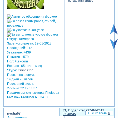
вставляли видео.
Откуда:
Кемерово
Зарегистрирован
: 12-01-2013
Сообщений:
212
Уважение:
+439
Позитив:
+579
Пол:
Женский
Возраст:
65
[1961-05-01]
Skype:
fralinda351
Провел на форуме:
14 дней 20 часов
Последний визит:
27-02-2022 19:11:37
Параметры компьютера:
Photodex
ProShow Producer 6.0.3410
3
Поделиться
27-04-2013
0
nysha67
06:48:45
Долгожитель