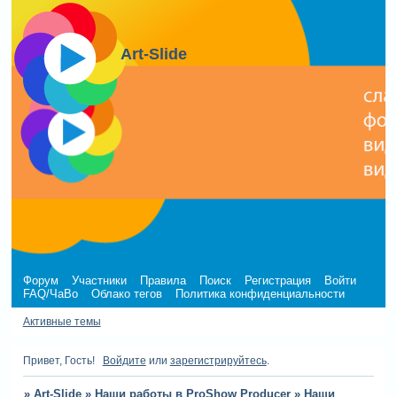
Art-Slide
Форум
Участники
Правила
Поиск
Регистрация
Войти
FAQ/ЧаВо
Облако тегов
Политика конфиденциальности
Активные темы
Привет, Гость!
Войдите
или
зарегистрируйтесь
.
»
Art-Slide
»
Наши работы в ProShow Producer
»
Наши