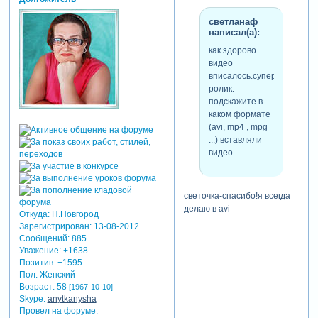
светланаф
написал(а):
как здорово
видео
вписалось.супер
ролик.
подскажите в
каком формате
(avi, mp4 , mpg
...) вставляли
видео.
светочка-спасибо!я всегда
делаю в avi
Откуда:
Н.Новгород
Зарегистрирован
: 13-08-2012
Сообщений:
885
Уважение:
+1638
Позитив:
+1595
Пол:
Женский
Возраст:
58
[1967-10-10]
Skype:
anytkanysha
Провел на форуме: