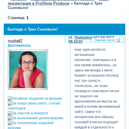
презентации в ProShow Producer
»
Баллада о Трех
Сыновьях!
Страница:
1
Баллада о Трех Сыновьях!
1
Поделиться
27-04-2013
+2
nysha67
06:10:07
Долгожитель
еще один ролик по
катюшиным
проектам...повторюсь-я в
них прямо влюбилась...ну
здесь как всегда у меня
бывает-услышала песню(у
нас три сына) и
понеслось...не знаю
почему,но пока меня песня
не зацепит-ни
вдохновения,ни мысли ни
какой в голове [взломанный
сайт] самое что
интересное,все образы
сыновей в песни-подходят
каждый в отдельности к