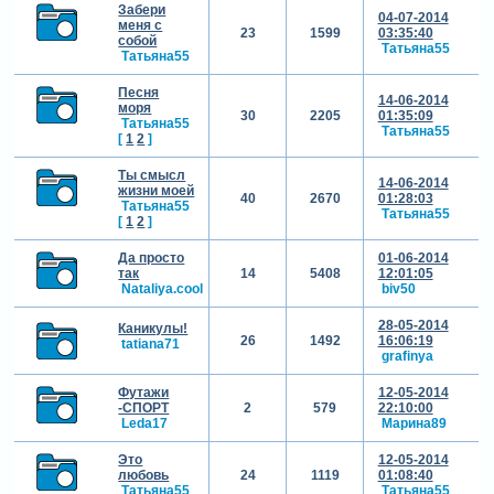
Забери
04-07-2014
меня с
23
1599
03:35:40
собой
Татьяна55
Татьяна55
Песня
14-06-2014
моря
30
2205
01:35:09
Татьяна55
Татьяна55
[
1
2
]
Ты смысл
14-06-2014
жизни моей
40
2670
01:28:03
Татьяна55
Татьяна55
[
1
2
]
Да просто
01-06-2014
так
14
5408
12:01:05
Nataliya.cool
biv50
28-05-2014
Каникулы!
26
1492
16:06:19
tatiana71
grafinya
Футажи
12-05-2014
-СПОРТ
2
579
22:10:00
Leda17
Марина89
Это
12-05-2014
любовь
24
1119
01:08:40
Татьяна55
Татьяна55