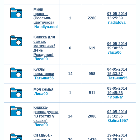
Мини
проект -
07-05-2014
(Россыпь
1
2280
13:25:39
цветочков)
nadjafova
Nataliya.cool
Книжка для
самых
06-05-2014
маленьких!
6
619
19:38:55
День
Лиса00
Рождения!
Лиса00
Куклы
04-05-2014
неваляшки
14
958
15:33:37
Татьяна55
Татьяна55
03-05-2014
Моя семья
1
511
19:45:38
Лиса00
*ИриNа*
Книжка-
раскладушка
02-05-2014
"В гостях у
14
2080
23:31:35
сказки"
Galina1957
Лиса00
Свадьба -
29-04-2014
нежность
20
1439
16:39:33