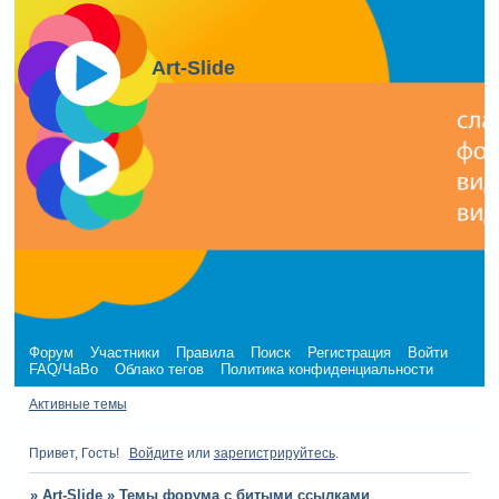
Art-Slide
Форум
Участники
Правила
Поиск
Регистрация
Войти
FAQ/ЧаВо
Облако тегов
Политика конфиденциальности
Активные темы
Привет, Гость!
Войдите
или
зарегистрируйтесь
.
»
Art-Slide
»
Темы форума с битыми ссылками