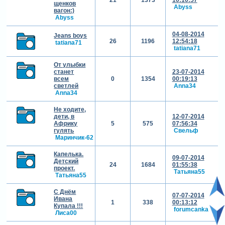
щенков
Abyss
вагон:)
Abyss
04-08-2014
Jeans boys
26
1196
12:54:18
tatiana71
tatiana71
От улыбки
станет
23-07-2014
всем
0
1354
00:19:13
светлей
Anna34
Anna34
Не ходите,
дети, в
12-07-2014
Африку
5
575
07:56:34
гулять
Свельф
Маринчик-62
Капелька.
09-07-2014
Детский
24
1684
01:55:38
проект.
Татьяна55
Татьяна55
С Днём
07-07-2014
Ивана
1
338
00:13:12
Купала !!!
forumcanka
Лиса00