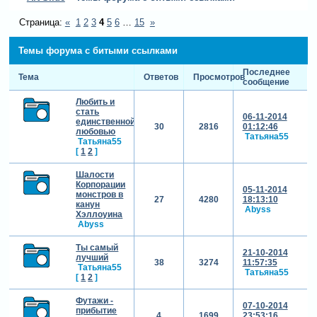
Страница:
«
1
2
3
4
5
6
…
15
»
Темы форума с битыми ссылками
Последнее
Тема
Ответов
Просмотров
сообщение
Любить и
стать
06-11-2014
единственной
30
2816
01:12:46
любовью
Татьяна55
Татьяна55
[
1
2
]
Шалости
Корпорации
05-11-2014
монстров в
27
4280
18:13:10
канун
Abyss
Хэллоуина
Abyss
Ты самый
21-10-2014
лучший
38
3274
11:57:35
Татьяна55
Татьяна55
[
1
2
]
Футажи -
07-10-2014
прибытие
4
1699
23:53:16