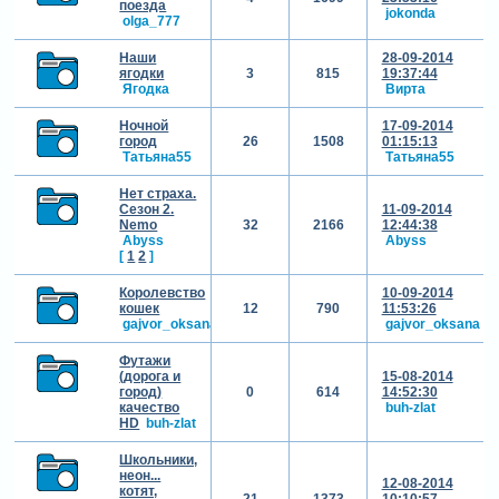
поезда
jokonda
olga_777
Наши
28-09-2014
ягодки
3
815
19:37:44
Ягодка
Вирта
Ночной
17-09-2014
город
26
1508
01:15:13
Татьяна55
Татьяна55
Нет страха.
Сезон 2.
11-09-2014
Nemo
32
2166
12:44:38
Abyss
Abyss
[
1
2
]
Королевство
10-09-2014
кошек
12
790
11:53:26
gajvor_oksana
gajvor_oksana
Футажи
(дорога и
15-08-2014
город)
0
614
14:52:30
качество
buh-zlat
HD
buh-zlat
Школьники,
неон...
12-08-2014
котят,
21
1373
10:10:57