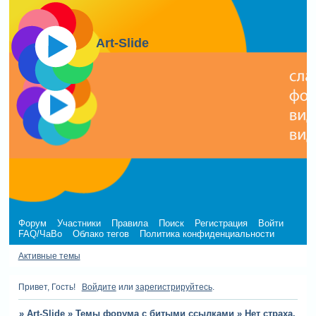
Art-Slide
Форум
Участники
Правила
Поиск
Регистрация
Войти
FAQ/ЧаВо
Облако тегов
Политика конфиденциальности
Активные темы
Привет, Гость!
Войдите
или
зарегистрируйтесь
.
»
Art-Slide
»
Темы форума с битыми ссылками
»
Нет страха.