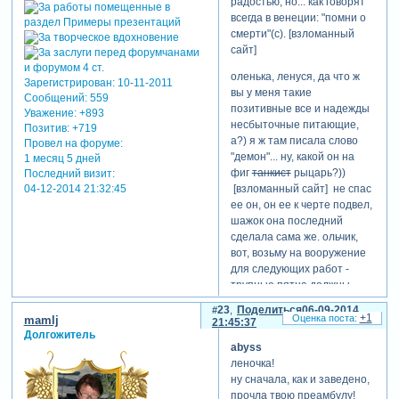
радостью, но... как говорят
потерянные линии жизни,
всегда в венеции: "помни о
она мечтала обрести
смерти"(с). [взломанный
надежду, она хотела
сайт]
умиротворения,
успокаивающего дождя, ей
оленька, ленуся, да что ж
Зарегистрирован
: 10-11-2011
еще хотелось любить и
вы у меня такие
Сообщений:
559
мечтать, она пыталась
позитивные все и надежды
Уважение:
+893
призвать на помощь свое
несбыточные питающие,
Позитив:
+719
прошлое, но ее сердце
а?) я ж там писала слово
Провел на форуме:
заблудилось во тьме и уже
"демон"... ну, какой он на
1 месяц 5 дней
никогда и никто не назовет
фиг
танкист
рыцарь?))
Последний визит:
ее настоящее имя… и она
[взломанный сайт] не спас
04-12-2014 21:32:45
отправилась домой… в ад.
ее он, он ее к черте подвел,
шажок она последний
наверное, те зрители,
сделала сама же. ольчик,
которые увидят в данной
вот, возьму на вооружение
работе лишь кровавые
для следующих работ -
надписи, бесконечную
трупные пятна должны
череду чьих-то смертей и
присутствовать априори
страданий, сопряженные с
23
Поделиться
06-09-2014
ибо. иначе всех ты будешь
+1
mamlj
тревожной и давящей
21:45:37
оживлять, питать иллюзии,
Долгожитель
готической музыкой,
abyss
в спасенье верить всех
неверно поймут мораль
леночка!
героев и так далее) надо
данного фильма – самое
ну сначала, как и заведено,
было этих волшебных
страшное для человека –
прочла твою преамбулу!
потеков на нее наложить...