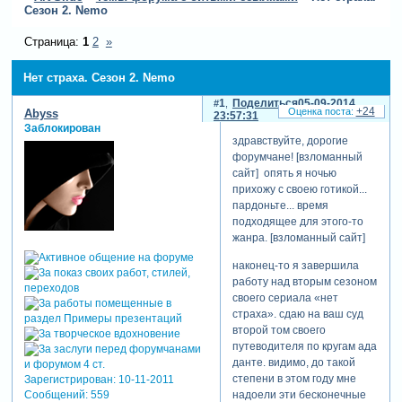
Сезон 2. Nemo
Страница:
1
2
»
Нет страха. Сезон 2. Nemo
1
Поделиться
05-09-2014
+24
Abyss
23:57:31
Заблокирован
здравствуйте, дорогие
форумчане! [взломанный
сайт] опять я ночью
прихожу с своею готикой...
пардоньте... время
подходящее для этого-то
жанра. [взломанный сайт]
наконец-то я завершила
работу над вторым сезоном
своего сериала «нет
страха». сдаю на ваш суд
второй том своего
путеводителя по кругам ада
данте. видимо, до такой
степени в этом году мне
Зарегистрирован
: 10-11-2011
надоели эти бесконечные
Сообщений:
559