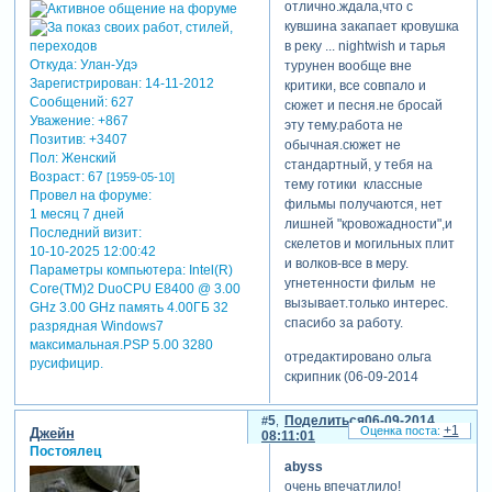
отлично.ждала,что с
страха» и продолжившей
кувшина закапает кровушка
свое фатальное
в реку ... nightwish и тарья
путешествие в проекте
Откуда:
Улан-Удэ
турунен вообще вне
«nemo». разнообразие
Зарегистрирован
: 14-11-2012
критики, все совпало и
должно присутствовать, а
Сообщений:
627
сюжет и песня.не бросай
как же))
Уважение:
+867
эту тему.работа не
Позитив:
+3407
вариантов музыкальных
обычная.сюжет не
Пол:
Женский
дорожек было всего два –
стандартный, у тебя на
Возраст:
67
[1959-05-10]
или «жертва ритуала» или
тему готики классные
Провел на форуме:
«немо» (и в том, и в другом
фильмы получаются, нет
1 месяц 7 дней
случае солирует моя
лишней "кровожадности",и
Последний визит:
любимая финка тарья
скелетов и могильных плит
10-10-2025 12:00:42
турунен). первая песня
и волков-все в меру.
Параметры компьютера:
Intel(R)
отпала по причине ее
угнетенности фильм не
Core(TM)2 DuoCPU E8400 @ 3.00
длительности (вот,
вызывает.только интерес.
GHz 3.00 GHz память 4.00ГБ 32
обленилась я творить под 6
спасибо за работу.
разрядная Windows7
минуток ролы, обленилась)
максимальная.PSP 5.00 3280
отредактировано ольга
и также из-за очень уж
русифицир.
скрипник (06-09-2014
долгого маршевого
06:16:56)
проигрыша в начале песни
5
Поделиться
06-09-2014
(без слов) – сложновато
+1
Джейн
08:11:01
было бы выстраивать
Постоялец
композиции и подбивать
abyss
темп показа фоток под
очень впечатлило!