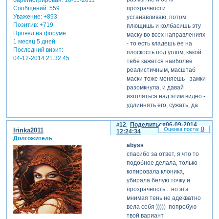
Зарегистрирован
: 10-11-2011
подсмотрела в голливуде –
ягодка, и вам спасибо, уж
прозрачности
Сообщений:
559
кровавое дерево («сонная
простите, что с кувшином
Уважение:
+893
устанавливаю, потом
лощина», оттуда же взяла я
так пообломала - честно, я
Позитив:
+719
плющишь и колбасишь эту
дерево мертвых), кровавые
старалась, но прога
Провел на форуме:
маску во всех направлениях
реки («жатва»), скульптура
попросту мне не дала такой
1 месяц 5 дней
- то есть кладешь ее на
ангел-демон
эффект поставить в
Последний визит:
плоскость под углом, какой
(«иллюминати»), клишовые
красном цвете - а воды мне
04-12-2014 21:32:45
тебе кажется наиболее
вытянутые тени от
лить без надобности было
реалистичным, масштаб
могильных камней и
)
маски тоже меняешь - замки
деревьев, потеки крови из
разомкнула, и давай
глаз мраморных ангелов,
отредактировано abyss (06-
изголяться над этим видео -
которые во многих
09-2014 11:30:37)
удлиннять его, сужать, да
фильмах уж мелькали...
что угодно делай с ним.
объясню также эти потеки
потом подкладываешь эту
12
Поделиться
06-09-2014
0
крови на могильных плитах,
Irinka2011
тень под видео айклоника.
12:24:34
на камнях и так далее.
Долгожитель
единственное, очень
abyss
предполагается, что
бывает проблематично
спасибо за ответ, я что то
параллельно с моей
гонять эту тень вслед за
подобное делала, только
героиней в этот ад
моделью, если аватар
копировала клоника,
попадают и другие жертвы
сначала, скажем, стоит на
убирала белую точку и
вероломного демона, но
месте, потом куда-то
прозрачность....но эта
они как бы бесплотны, то
припустил бродить по
мнимая тень не адекватно
есть невидимы для немо,
слайду - ты же там под
вела себя ))))) попробую
она бредет своей дорогою
углом тень кладешь,
твой вариант
одна, когда же кто-то из тех