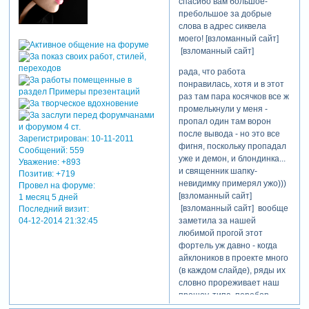
спасибо вам большое-
вобщем, это будет, видимо,
пребольшое за добрые
трилогия, то есть третий
слова в адрес сиквела
сезон выйдет где-то через
моего! [взломанный сайт]
годик на «экраны» форума,
[взломанный сайт]
конечно, если наша
рада, что работа
уважаемая администрация
понравилась, хотя и в этот
меня вдруг не решит
раз там пара косячков все ж
забанить за подобие
промелькнули у меня -
пропаганды насилия на
пропал один там ворон
сайте))) не-не, я никогда, ни
после вывода - но это все
в жисть, оно с глубоким
Зарегистрирован
: 10-11-2011
фигня, поскольку пропадал
смыслом было это дело, я
Сообщений:
559
уже и демон, и блондинка...
ручаюсь!) [взломанный
Уважение:
+893
и священник шапку-
сайт] потом пойдут
Позитив:
+719
невидимку примерял ужо)))
веселенькие добренькие
Провел на форуме:
[взломанный сайт]
1 месяц 5 дней
детские мультяшки… чесно-
[взломанный сайт] вообще
Последний визит:
чесно!))) [взломанный
заметила за нашей
04-12-2014 21:32:45
сайт]
любимой прогой этот
что касается
фортель уж давно - когда
дополнительных
айклоников в проекте много
персонажей, то каждый из
(в каждом слайде), ряды их
них играет особую роль в
словно прореживает наш
данном фильме – олень как
прошоу, типа, перебор,
бы дублирует главную
харэ совать сюда модельки,