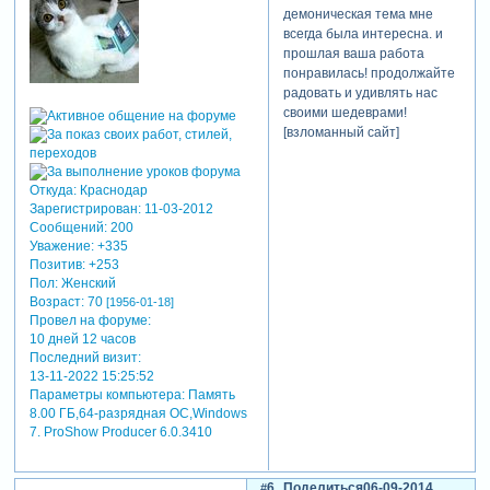
такой вот марш (чтоб
демоническая тема мне
ставить битвы как бородино
всегда была интересна. и
(с айклониками) мне
прошлая ваша работа
мастерства, понятно, не
понравилась! продолжайте
хватает, а что еще
радовать и удивлять нас
придумать с маршем
своими шедеврами!
связанное, понятия я не
[взломанный сайт]
имела почему-то... да не
суть). очень жаль, поскольку
слова там те, что надо,
Откуда:
Краснодар
прямо в точку, но увы и ах.
Зарегистрирован
: 11-03-2012
фоны были выстроены в
Сообщений:
200
рекордный срок – через 4
Уважение:
+335
дня все элементы уж
Позитив:
+253
Пол:
Женский
стояли на местах, подбор
Возраст:
70
[1956-01-18]
же оных занял всего
Провел на форуме:
парочку часов, благо есть,
10 дней 12 часов
из чего тут выбирать, чего
Последний визит:
откинуть, что порезать,
13-11-2022 15:25:52
покромсать)) фотошопить
Параметры компьютера:
Память
пришлось очень много –
8.00 ГБ,64-разрядная ОС,Windows
выдирала нужные мне
7. ProShow Producer 6.0.3410
детали из jpgшек просто на
автомате уже. в этот раз
решила не резать
6
Поделиться
06-09-2014