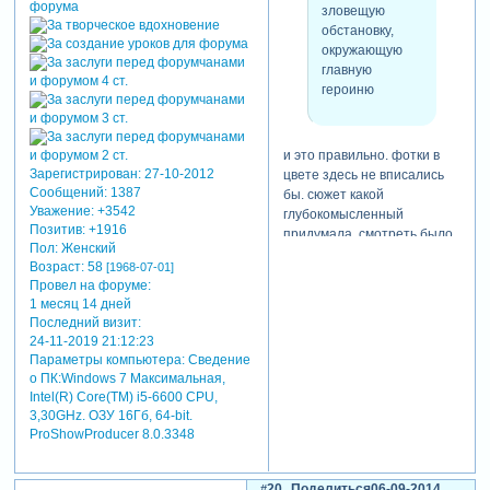
обвиньетилась я в процессе
канал и просмотрю все
зловещую
работы, нафутажилась (в
серии разом.
обстановку,
каждом слайде минимум 4
предвкушаю!)))
окружающую
футажа, а по максимум,
главную
полагаю, 10),
героиню
переайклонилась и
зафотошопилась. на
удивление все движения
и это правильно. фотки в
айклонов были сделаны
Зарегистрирован
: 27-10-2012
цвете здесь не вписались
очень быстро – всего за три
Сообщений:
1387
бы. сюжет какой
денечка ожили модельки и
Уважение:
+3542
глубокомысленный
закопошились по сюжету,
Позитив:
+1916
придумала. смотреть было
чем порадовали автора)
Пол:
Женский
жутко, но интересно.
[взломанный сайт]
Возраст:
58
[1968-07-01]
леночка, ты, просто, супер-
пришлось кропотливо
Провел на форуме:
молодец. такую работу
повозиться с настройкой кк
1 месяц 14 дней
проделала.
теней – программные
Последний визит:
использовала крайне редко,
24-11-2019 21:12:23
в основном накладывала
Параметры компьютера:
Сведение
abyss
о ПК:Windows 7 Максимальная,
дополнительным слоем
написал(а):
Intel(R) Core(TM) i5-6600 CPU,
вытянутую и сплющенную в
в проекте очень
3,30GHz. ОЗУ 16Гб, 64-bit.
пространстве пнг детали от
много футажей
ProShowProducer 8.0.3348
клипарта – на мой взгял так
эффектнее смотрелась
панорама ада как бы.
20
Поделиться
06-09-2014