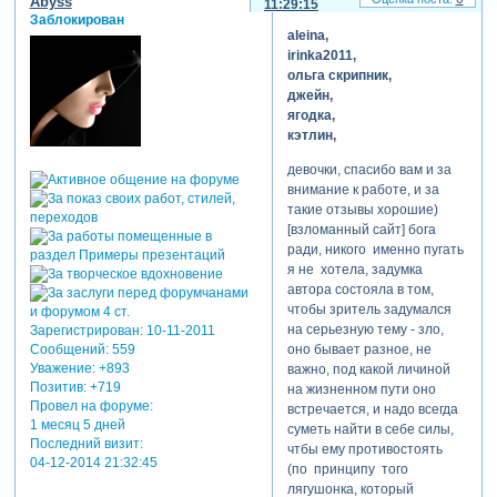
Abyss
11:29:15
вариант экранизации
Заблокирован
«ребенка розмари». все
aleina,
картины, декорации,
irinka2011,
которые присутствуют в
ольга скрипник,
данном проекте,
джейн,
олицетворяют собой ад, по
ягодка,
которому бредет
кэтлин,
отчаявшаяся спастись
девочки, спасибо вам и за
главная героиня после
внимание к работе, и за
совершенного ею греха.
такие отзывы хорошие)
«здесь птицы не поют,
[взломанный сайт] бога
деревья не
растут
ради, никого именно пугать
цветут…»(почти цитата) и
я не хотела, задумка
«...не слышны в саду даже
автора состояла в том,
шорохи...»(с). второй сезон
чтобы зритель задумался
данного готического
на серьезную тему - зло,
Зарегистрирован
: 10-11-2011
сериала я решила сделать
оно бывает разное, не
Сообщений:
559
несколько более зловещим,
Уважение:
+893
важно, под какой личиной
мрачным, эпичным и
Позитив:
+719
на жизненном пути оно
монументальным, поэтому
Провел на форуме:
встречается, и надо всегда
все котики, совки, часики,
1 месяц 5 дней
суметь найти в себе силы,
клетки и другая игрушечно-
Последний визит:
чтбы ему противостоять
стилизованная примивная
04-12-2014 21:32:45
(по принципу того
темная атрибутика
лягушонка, который
остались в прошлом –