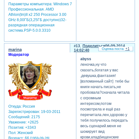
Параметры компьютера:
Windows 7
путь ведет в тупик, и
Профессиональная. AMD
выхода здесь нет, ах, ей бы
Athlon(tm)II x2 250 Processor 3.00
оглянуться и увидеть
GHz 8,00ГБ(3,25ГБ доступно)32-
церковь вдалеке… и бога
разрядная операционная
бы искать в себе, а не
система.PSP-5.0.0.3310
рыдать пред старцем, не в
его сутану верить… в
работе слайд есть с
13
Поделиться
06-09-2014
+1
marina
темным дымом – не-не,
14:02:40
Модератор
никто там боинг не подбил,
abyss
там вдалеке мой демон
леночка,ну что
избавляется от трупов
сказать,богатая у вас
(негде прятать, вот и жжет
,девушка,фантазия!
их). уж извиняйте, проза
[взломанный сайт] тебе бы
сей работы такова.
книги начать писать,не
[взломанный сайт] под
пробовала?сначала читала
конец пути героине
с огромным
встречается источник, но
интересом,потом
вода в нем пересохла, силы
Откуда:
Россия
посмотрела и ещё раз
ее истощились, и она как
Зарегистрирован
: 19-03-2011
перечитала.лен,здорово у
сомнамбулла бредет
Сообщений:
2175
тебя получилось передать
Уважение:
+2625
вперед, не видя снова
весь сценарий.меня не
Позитив:
+3343
церкви… идет по
шокирует вид
Пол:
Женский
направлению к дракону
крови,кладбищенские
Возраст:
66
[1959-09-28]