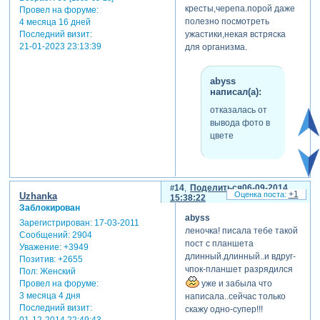
усмехающемуся… честно
кресты,черепа.порой даже
Провел на форуме:
говоря, просто уже
полезно посмотреть
4 месяца 16 дней
терялась в догадках, ну, как
Последний визит:
ужастики,некая встряска
еще ее направить было мне
21-01-2023 23:13:39
для организма.
в противоположном
направлении? освещение у
защитного символа
abyss
выставила
написал(а):
соответствующее,
отказалась от
привлекающее внимание…
вывода фото в
футаж туда я красный
цвете
поместила... где там... и тут
героиня не задумалась и не
остановилась… ее уж не
а по другому и
пугали статуи с могилами,
14
Поделиться
06-09-2014
невозможно,выбранная
которых видела она
+1
Uzhanka
15:38:22
тобой цветовая
бесчисленное множество
Заблокирован
комбинация,усиливает
abyss
на скорбном сем пути…
Зарегистрирован
: 17-03-2011
впечатление,подчёркивает
леночка! писала тебе такой
она смирялась потихоньку с
Сообщений:
2904
зловещую
пост с планшета
неизбежным поражением и
Уважение:
+3949
обстановку.кровь,вытекающая
длинный.длинный..и вдруг-
своею скорой смертью.
Позитив:
+2655
из плит,завывание
чпок-планшет разрядился
[взломанный сайт] и, черт
Пол:
Женский
волка,зловещие
возьми, ведь не придут на
уже и забыла что
Провел на форуме:
облака,озеро из крови,сама
помощь чипы, дейлы, и у
3 месяца 4 дня
написала..сейчас только
мечущаяся героиня,ну все
Последний визит:
винчестеров-то как назло
скажу одно-супер!!!