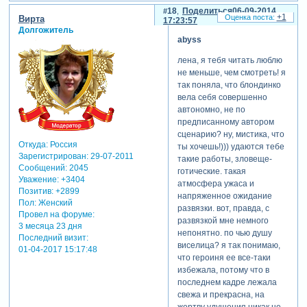
видеоматериалов для
сдались?)) очень приятно,
расплывчато-размытые
18
Поделиться
06-09-2014
проекта – светланке
+1
Вирта
что ты так оценила мою
давала некоторым
17:23:57
(
aleina
), танюше
Долгожитель
работу, знаешь же сама, что
деревьям, модиками их
abyss
(
tanya0179
), олечке (
gauss
),
труд по дрессировке
масштаб меняла, в ритм с
лене (
mamlj
)) лена с таней
аватаров не такой уж и
музоном, чтобы дергались,
лена, я тебя читать люблю
помогли мне с материалом,
простой, как может
блестели... кричаще было
не меньше, чем смотреть! я
ольча идейно вдохновляла
показаться) наверное,
как-то, грубовато, тоже эту
так поняла, что блондинко
(типа, больше крови,
придется в третьей части
мысль откинула в итоге.
вела себя совершенно
больше мрака, все такое),
больше разговоров мне
автономно, не по
отредактировано abyss (06-
светланка ж выступала как
вводить там по сюжету...
предписанному автором
09-2014 16:41:33)
технический мой
пиро-, спецэффектов, а
сценарию? ну, мистика, что
консультант в айклоне,
мужу... фразочки коронные
Откуда:
Россия
ты хочешь!))) удаются тебе
вобщем всем девулечкам
винчестера, который дин,
Зарегистрирован
: 29-07-2011
такие работы, зловеще-
мерси большое от меня и
учить (чтоб без акцента
Сообщений:
2045
готические. такая
пацалумки, однозначно!
Уважение:
+3404
проговаривал и бойко)
атмосфера ужаса и
[взломанный сайт]
Позитив:
+2899
[взломанный сайт]
напряженное ожидание
Пол:
Женский
развязки. вот, правда, с
сложности при работе над
отредактировано abyss (06-
Провел на форуме:
развязкой мне немного
проектом вызывали...
09-2014 16:29:04)
3 месяца 23 дня
непонятно. по чью душу
футажи и гифки, чтоб им
Последний визит:
виселица? я так понимаю,
разорваться по
01-04-2017 15:17:48
что героиня ее все-таки
отдельности и скопом!
избежала, потому что в
[взломанный сайт] то
последнем кадре лежала
рвались облака,
свежа и прекрасна, на
заштопывала, подрезала,