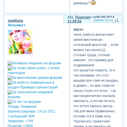
в проекте очень много
думаешь?
футажей, до
переконвертации ролик
21
Поделиться
06-09-2014
без фотографий и
+1
swetlana
21:28:02
айлоников весил 1 015 мб. с
Энтузиаст
этим пришлось бороться,
abyss
однако))) [взломанный
лена, работа впечатляет
сайт] терпеть ненавижу
своей мистически-
обрабатывать видео в
готической красотой... если
процессе построения
можно так сказать))...
композиций – мысля
столько труда, столько
пришла, деталька
умения - это пример для
вставлена, и вот вторая уж
подражания!
скребется в дверку – надо
что касается сюжета, то я
запускать… а если в каждом
так понимаю, что этот
случае носаться,
рыцарь все-таки не рыцарь,
взвешивать видюшки и
а демон... но мне тоже не
потом их облегчать, то
сразу стало это ясно... так
через пару-тройку слайдов
как предпочитаю сначала
зазеваю и покончу с этим
смотреть, а потом читать,
делом и бесповоротно –
что хотел сказать автор...
Откуда:
Германия
снова в детскую тематику
так для меня правильнее,
Зарегистрирован
: 14-12-2011
уйду))
потому что я сама хочу
Сообщений:
609
Уважение:
+749
"прочитать" сюжетную
хочу настойчиво
Позитив:
+1904
линию, а не увидеть ее