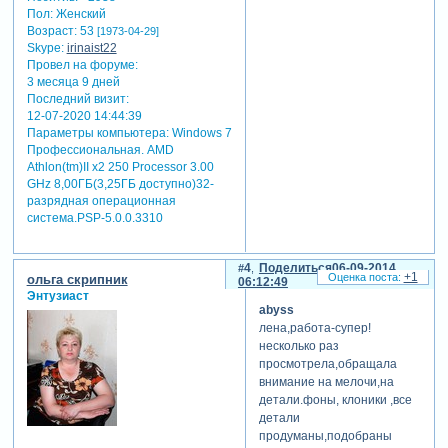
обреченностью. мой демон
Пол:
Женский
лишен всяческих эмоций –
Возраст:
53
[1973-04-29]
он холоден, расчетлив,
Skype:
irinaist22
терпелив и абсолютно
Провел на форуме:
3 месяца 9 дней
безразличен ко всему
Последний визит:
происходящему ибо. он
12-07-2020 14:44:39
знает, что победа
Параметры компьютера:
Windows 7
остаенется за ним, а
Профессиональная. AMD
времени-то у него в
Athlon(tm)II x2 250 Processor 3.00
достатке – вечность и не
GHz 8,00ГБ(3,25ГБ доступно)32-
меньше. [взломанный
разрядная операционная
сайт] изначально
система.PSP-5.0.0.3310
планировала рассказать
другую историю и
старантинить рол на песню
4
Поделиться
06-09-2014
+1
ольга скрипник
«октябрь и апрель» от
06:12:49
Энтузиаст
расмуса, но почему-то
abyss
вдруг решила изменить
лена,работа-супер!
рассказчика я – в первой
несколько раз
части повествование
просмотрела,обращала
велось от имени демона, а
внимание на мелочи,на
во второй – от имени
детали.фоны, клоники ,все
главной героини,
детали
блондинки, появившейся в
продуманы,подобраны
последнем кадре «нет