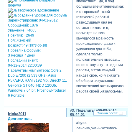
впечатляет... да, я под
предупреждают сразу – все
большим впечатлением! как
тут будет плохо.
и от прошлой твоей
[взломанный сайт] как
готической работы!
высказался муж мой:
Зарегистрирован
: 04-01-2012
равнодушным она не
«сестре винчестеров
Сообщений:
1876
оставит никого. и я,
неймется снова в стране
Уважение:
+4063
несмотря на всю
демонов
Позитив:
+2649
кажущуюся мрачность
Пол:
Женский
бродить»(дословно).
происходящего, даже к
Возраст:
49
[1977-05-18]
погоняло такое он мне
удивлению для себя,
Провел на форуме:
приклеил из-за сильной
сделала только
3 месяца 7 дней
привязанности к моей
положительные выводы...
Последний визит:
любимой беретте,
но не стану я тут о видении
04-12-2014 22:00:39
преобладанию в одежде
работы, в этом каждый
Параметры компьютера:
Core 2
стиля джинсы-кожанка-
найдет свое, хочу сказать
Duo E7200 (2.533 GHz), Asus
рубашка и… конечно, ввиду
P5K/EPU, RAM 8192 Mb, DirectX 11,
об общем визуальном
большого интереса к
GeForce GT 640, HDD 120Gb,
впечатлении! очень красива
мистицизму, готике и всему
Windows 7 64 bit, ProshowProducer
работа своей ,казалось-бы,
такому в этом роде)
6 Portable
ужасной красотой! конечно,
трудно представить тут что-
этот проект является
то другое, не черно- белое.
сиквелом ролика «no fear».
3
Поделиться
06-09-2014
красные элементы отменно
история «вербовки» моим
+1
Irinka2011
05:44:01
сыграли свою роль, выгодно
демоном заблудших душ
Долгожитель
abyss
оттеняя черно-белые
наивных и доверчивых
леночка,очень хотелось
слайды. я знаю сколько ты
девулек продолжается – на