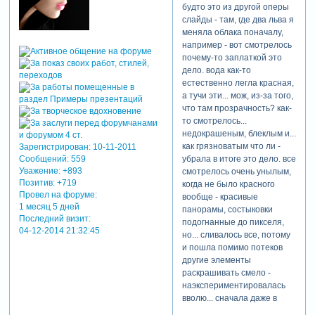
в том направлении, где его
наложении футажей,
будто это из другой оперы
не видно было зрителю.
подгонке стыков,
слайды - там, где два льва я
«бой с тенью мышью» тоже
камуфляже оных)) и как-то
меняла облака поначалу,
кровушки попил - тут
это дело быстро все
например - вот смотрелось
исхитрялась как могла, чтоб
прошло - заметить не
почему-то заплаткой это
фотки выводить промеж
успела, как вся лента была
дело. вода как-то
атак той кровопийцы
выстроена. [взломанный
естественно легла красная,
неуёмной)) в отдельных
сайт] денек потратила на
а тучи эти... мож, из-за того,
случаях приходилось
нанесение теней, три дня -
что там прозрачность? как-
увеличивать количество кк
на подготовку аватаров,
то смотрелось...
теней, то есть у аватара
благо, все герои уже были и
недокрашеным, блеклым и...
было 2 всего лишь, а у
на изготовке) вот думали
как грязноватым что ли -
Зарегистрирован
: 10-11-2011
теней по три или четыре,
мы со светланкой, чтобы
убрала в итоге это дело. все
Сообщений:
559
чтоб привязка тень-модель
цветовую гамму как-то
Уважение:
+893
смотрелось очень унылым,
имела место быть. очень
Позитив:
+719
поменять - и был же
когда не было красного
старалась покрупнее
Провел на форуме:
вариант все сделать с
вообще - красивые
показать вам фотки, где
1 месяц 5 дней
синим цветом, но когда
панорамы, состыковки
удавалось, где-то
Последний визит:
прикинула, то поняла, что
подогнанные до пикселя,
04-12-2014 21:32:45
приходилось все же
все не то... и кровь тогда бы
но... сливалось все, потому
уменьшать их, к
не вписалась ни в какую.
и пошла помимо потеков
сожалению. хочу сказать
запаковала щас проект -
другие элементы
спасибо моим
сие "творение" имеет вес
раскрашивать смело -
консультантам и
1,4гб. и это все при том, что
наэкспериментировалась
помощникам за
тучу футажей я выкинула
вволю... сначала даже в
корректировки и подборку
ибо. на фиг невидимки мне
паре слайдов тени