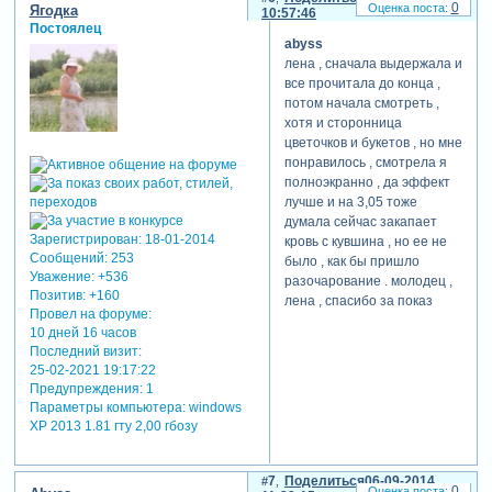
0
Ягодка
сюжетную линию резкими
10:57:46
Постоялец
сменами фонов и
abyss
декораций, а вести плавное
лена , сначала выдержала и
повествование при помощи
все прочитала до конца ,
непрерывной ленты
потом начала смотреть ,
слайдов, в которой каждый
хотя и сторонница
предыдущий стыкуется с
цветочков и букетов , но мне
последующим. по этой
понравилось , смотрела я
причине и ввиду
полноэкранно , да эффект
широкоформатности
лучше и на 3,05 тоже
данного кинчика решила
думала сейчас закапает
отказаться от включения в
Зарегистрирован
: 18-01-2014
кровь с кувшина , но ее не
проект бордюрчиков
Сообщений:
253
было , как бы пришло
любимых – они бы рвали
Уважение:
+536
разочарование . молодец ,
композицию на мелкие
Позитив:
+160
лена , спасибо за показ
куски и не давали б вида
Провел на форуме:
непрерывности и
10 дней 16 часов
целостности, а их
Последний визит:
монтировать какими-нить
25-02-2021 19:17:22
уголками, где-то сбоку и в
Предупреждения:
1
масштабе муравьином не
Параметры компьютера:
windows
XP 2013 1.81 гту 2,00 гбозу
хотелось почему-то, и
надеюсь, что не зря)) об
истории. представляю
7
Поделиться
06-09-2014
вашему вниманию свой
0