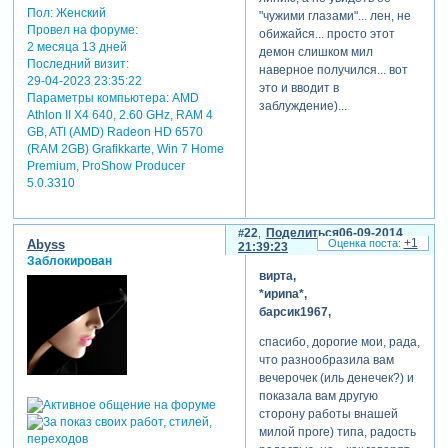
предупредить, что если кто-
Пол:
Женский
"чужими глазами"... лен, не
то смотрит косо на
Провел на форуме:
обижайся... просто этот
присутствие в проекте
2 месяца 13 дней
демон слишком мил
крови (да,
Последний визит:
наверное получился... вот
соответствующего цвета,
29-04-2023 23:35:22
это и вводит в
известной густоты и в
Параметры компьютера:
AMD
заблуждение)...
немалых количествах) и
Athlon II X4 640, 2.60 GHz, RAM 4
могилок, то лучше мимо
GB, ATI (AMD) Radeon HD 6570
(RAM 2GB) Grafikkarte, Win 7 Home
проходите – нервы здесь
Premium, ProShow Producer
щадить не стану точно у
5.0.3310
особ ранимых, тех, кто
любит только мармеладные
сюжеты с хэппиэндом и с
22
Поделиться
06-09-2014
расцветочкой веселой)))
+1
Abyss
21:39:23
первый сезон смотрится
Заблокирован
сказочкой, с обилием
вирта,
украшалок, по сравнению
*ириnа*,
со вторым. автор видит
барсик1967,
смысл данной песни
спасибо, дорогие мои, рада,
именно таким, каким
что разнообразила вам
представил здесь, в
вечерочек (иль денечек?) и
проекте, с
показала вам другую
соответствующей
сторону работы внашей
концовкой – имя ей никто,
милой проге) типа, радость
она пыталась найти