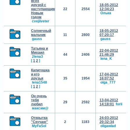
всех
друзей с
18-05-2012
наступающим
22
2554
12:34:23
Новым
Олька
годом
cvejiiveter
Солнечный
18-05-2012
мальчик
11
2800
07:20:17
gauss
gauss
Татьяна и
22-04-2012
Михаил
44
2406
21:46:29
2lena3
lena_K
[
1
2
]
Капитошка
и его
17-04-2012
друзья
35
1954
16:07:52
lena1548
olga_777
[
1
2
]
Он очень
тебя
13-04-2012
29
2592
любил
14:18:01
forli
максим@
Открытка
24-03-2012
"Скучаю"
2
1183
20:32:34
MyFaSol
oligawlad