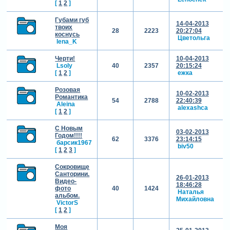
[
1
2
]
Губами губ
14-04-2013
твоих
28
2223
20:27:04
коснусь
Цветольга
lena_K
Черти!
10-04-2013
Lsoly
40
2357
20:15:24
[
1
2
]
ежка
Розовая
10-02-2013
Романтика
54
2788
22:40:39
Aleina
alexashca
[
1
2
]
С Новым
03-02-2013
Годом!!!!
62
3376
23:14:15
барсик1967
biv50
[
1
2
3
]
Сокровище
Санторини.
26-01-2013
Видео-
18:46:28
фото
40
1424
Наталья
альбом.
Михайловна
VictorS
[
1
2
]
Моя