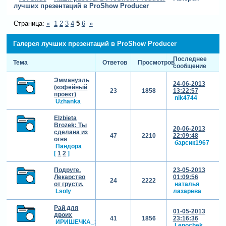
лучших презентаций в ProShow Producer
Страница:
«
1
2
3
4
5
6
»
Галерея лучших презентаций в ProShow Producer
Последнее
Тема
Ответов
Просмотров
сообщение
Эммануэль
24-06-2013
(кофейный
23
1858
13:22:57
проект)
nik4744
Uzhanka
Elzbieta
Brozek: Ты
20-06-2013
сделана из
47
2210
22:09:48
огня
барсик1967
Пандора
[
1
2
]
Подруге.
23-05-2013
Лекарство
01:09:56
24
2222
от грусти.
наталья
Lsoly
лазарева
Рай для
01-05-2013
двоих
41
1856
23:16:36
ИРИШЕЧКА_1986
Lenochek