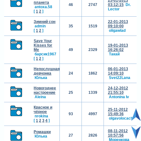
25-01-2013
планета
46
2747
03:12:15
Dr.
antoxa.58
Lector
[
1
2
]
Зимний сон
22-01-2013
admin
35
1519
09:10:00
[
1
2
]
oligawlad
Save Your
Kisses for
19-01-2013
Mе
49
2329
16:26:02
барсик1967
Такай
[
1
2
]
Непослушная
06-01-2013
девчонка
24
1862
14:09:10
Юлька
Svet22Lana
Новогоднее
24-12-2012
настроение
25
1339
21:55:10
Aleina
Antonina Iv
Красное и
25-11-2012
чёрное
93
4997
15:49:36
nrokina
olgavolocach
[
1
2
3
4
]
08-11-2012
Ромашки
27
2826
10:57:56
Юлька
Моренкова