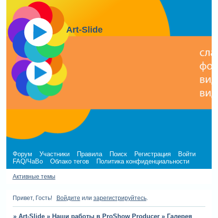
Art-Slide
Форум
Участники
Правила
Поиск
Регистрация
Войти
FAQ/ЧаВо
Облако тегов
Политика конфиденциальности
Активные темы
Привет, Гость!
Войдите
или
зарегистрируйтесь
.
»
Art-Slide
»
Наши работы в ProShow Producer
»
Галерея