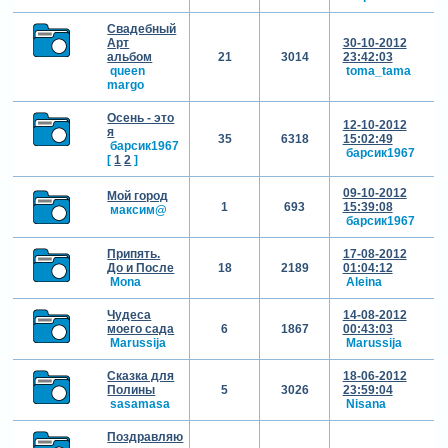
Свадебный
Арт
30-10-2012
альбом
21
3014
23:42:03
queen
toma_tama
margo
Осень - это
12-10-2012
я
35
6318
15:02:49
барсик1967
барсик1967
[
1
2
]
09-10-2012
Мой город
1
693
15:39:08
максим@
барсик1967
Припять.
17-08-2012
До и После
18
2189
01:04:12
Mona
Aleina
Чудеса
14-08-2012
моего сада
6
1867
00:43:03
Marussija
Marussija
Сказка для
18-06-2012
Полины
5
3026
23:59:04
sasamasa
Nisana
Поздравляю