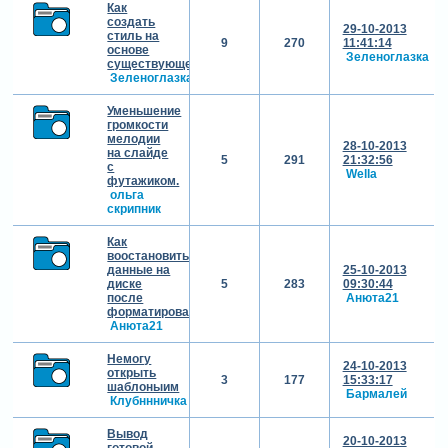
Как
создать
29-10-2013
стиль на
9
270
11:41:14
основе
Зеленоглазка
существующего?
Зеленоглазка
Уменьшение
громкости
мелодии
28-10-2013
на слайде
5
291
21:32:56
с
Wella
футажиком.
ольга
скрипник
Как
воостановить
данные на
25-10-2013
диске
5
283
09:30:44
после
Анюта21
форматирования
Анюта21
Немогу
24-10-2013
открыть
3
177
15:33:17
шаблоныим
Бармалей
Клубннничка
Вывод
20-10-2013
готовой