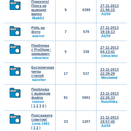
Помогите!
Прога не
27-11-2013
выводит
9
4399
21:56:15
видео
Alz50
Maik61
Рябь на
27-11-2013
фото
7
579
19:16:13
анатол
Alz50
Проблема
27-11-2013
с ProShow -
5
338
04:13:41
закрывает
cimocimo
cimocimo
Бесконечная
23-11-2013
читка
17
537
22:39:29
стилей
Westwind
tatzsher
Проблема
с выводом
23-11-2013
файла
91
5901
22:26:33
rosevn
NatuShka
[
1
2
3
4
]
Подскажите
21-11-2013
советом!
33
1207
19:57:45
Lena-1981
Alz50
[
1
2
]