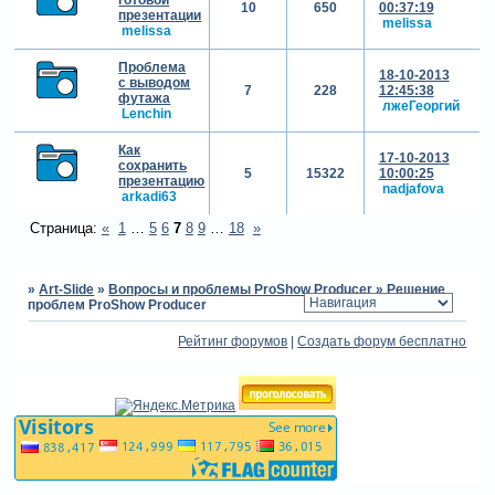
10
650
00:37:19
презентации
melissa
melissa
Проблема
18-10-2013
с выводом
7
228
12:45:38
футажа
лжеГеоргий
Lenchin
Как
17-10-2013
сохранить
5
15322
10:00:25
презентацию
nadjafova
arkadi63
Страница:
«
1
…
5
6
7
8
9
…
18
»
»
Art-Slide
»
Вопросы и проблемы ProShow Producer
»
Решение
проблем ProShow Producer
Рейтинг форумов
|
Создать форум бесплатно