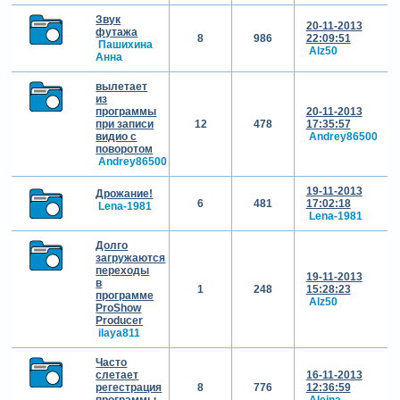
Звук
20-11-2013
футажа
8
986
22:09:51
Пашихина
Alz50
Анна
вылетает
из
программы
20-11-2013
при записи
12
478
17:35:57
видио с
Andrey86500
поворотом
Andrey86500
19-11-2013
Дрожание!
6
481
17:02:18
Lena-1981
Lena-1981
Долго
загружаются
переходы
19-11-2013
в
1
248
15:28:23
программе
Alz50
ProShow
Producer
ilaya811
Часто
слетает
16-11-2013
регестрация
8
776
12:36:59
программы
Aleina