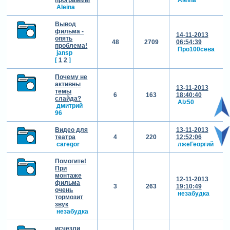
Aleina
Вывод
фильма -
14-11-2013
опять
48
2709
06:54:39
проблема!
Про100сева
jansp
[
1
2
]
Почему не
активны
13-11-2013
темы
6
163
18:40:40
слайда?
Alz50
дмитрий
96
Видео для
13-11-2013
театра
4
220
12:52:06
caregor
лжеГеоргий
Помогите!
При
монтаже
12-11-2013
фильма
3
263
19:10:49
очень
незабудка
тормозит
звук
незабудка
исчезли