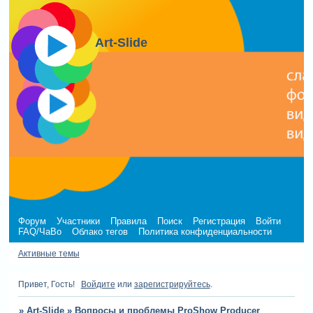
Art-Slide
Форум
Участники
Правила
Поиск
Регистрация
Войти
FAQ/ЧаВо
Облако тегов
Политика конфиденциальности
Активные темы
Привет, Гость!
Войдите
или
зарегистрируйтесь
.
»
Art-Slide
»
Вопросы и проблемы ProShow Producer