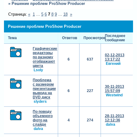
»
Решение проблем ProShow Producer
Страница:
«
1
…
5
6
7
8
9
…
18
»
Решение проблем ProShow Producer
Последнее
Тема
Ответов
Просмотров
сообщение
Графические
редакторы
02-12-2013
по разному
6
637
13:17:22
отображают
Евгений
цвета
Lsoly
Проблема
с размером
30-11-2013
презентации
6
227
15:57:09
вывода на
Westwind
DVD диск
slyders
По поводу
объемного
28-11-2013
фото на
4
274
12:12:36
слайде
dalva
dalva