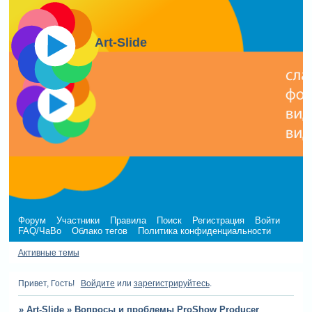
Art-Slide
Форум
Участники
Правила
Поиск
Регистрация
Войти
FAQ/ЧаВо
Облако тегов
Политика конфиденциальности
Активные темы
Привет, Гость!
Войдите
или
зарегистрируйтесь
.
»
Art-Slide
»
Вопросы и проблемы ProShow Producer