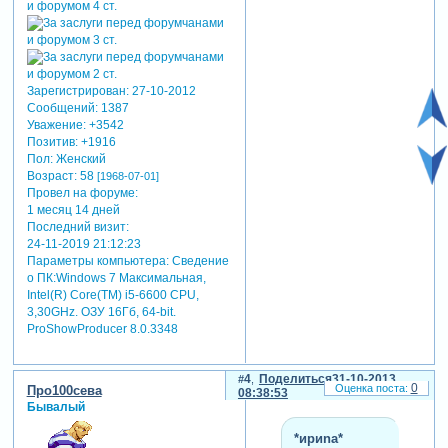
Зарегистрирован
: 27-10-2012
Сообщений:
1387
Уважение:
+3542
Позитив:
+1916
Пол:
Женский
Возраст:
58
[1968-07-01]
Провел на форуме:
1 месяц 14 дней
Последний визит:
24-11-2019 21:12:23
Параметры компьютера:
Сведение
о ПК:Windows 7 Максимальная,
Intel(R) Core(TM) i5-6600 CPU,
3,30GHz. ОЗУ 16Гб, 64-bit.
ProShowProducer 8.0.3348
4
Поделиться
31-10-2013
0
Про100сева
08:38:53
Бывалый
*ириnа*