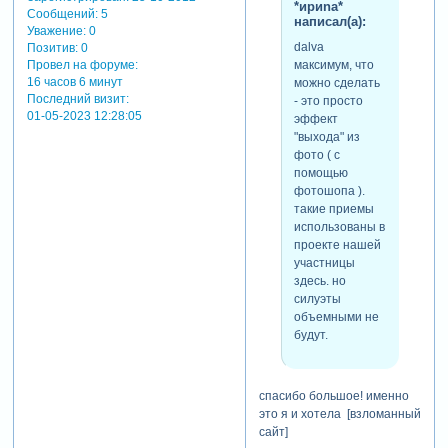
*ириnа*
Сообщений:
5
написал(а):
Уважение:
0
dalva
Позитив:
0
максимум, что
Провел на форуме:
16 часов 6 минут
можно сделать
Последний визит:
- это просто
01-05-2023 12:28:05
эффект
"выхода" из
фото ( с
помощью
фотошопа ).
такие приемы
использованы в
проекте нашей
участницы
здесь. но
силуэты
объемными не
будут.
спасибо большое! именно
это я и хотела [взломанный
сайт]