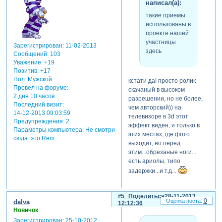
написал(а):
такие приемы
использованы в
проекте нашей
участницы
Зарегистрирован
: 11-02-2013
здесь
Сообщений:
103
Уважение:
+19
Позитив:
+17
Пол:
Мужской
кстати да! просто ролик
Провел на форуме:
скачаный в высоком
2 дня 10 часов
разрешении, но не более,
Последний визит:
чем авторский)) на
14-12-2013 09:03:59
телевизоре в 3d этот
Предупреждения:
2
эффект виден, и только в
Параметры компьютера:
Не смотри
этих местах, где фото
сюда. это Rem
выходит, но перед
этим...обрезаные ноги...
есть ариолы, типо
задержки...и т.д...
5
Поделиться
28-11-2013
0
dalva
12:12:36
Новичок
Зарегистрирован
: 25-10-2012