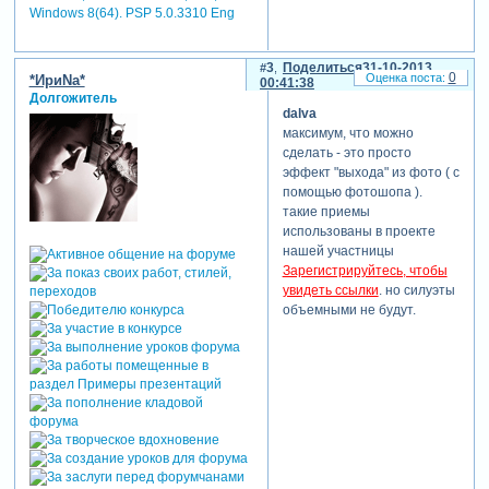
Windows 8(64). PSP 5.0.3310 Eng
3
Поделиться
31-10-2013
0
*ИриNа*
00:41:38
Долгожитель
dalva
максимум, что можно
сделать - это просто
эффект "выхода" из фото ( с
помощью фотошопа ).
такие приемы
использованы в проекте
нашей участницы
Зарегистрируйтесь, чтобы
увидеть ссылки
. но силуэты
объемными не будут.