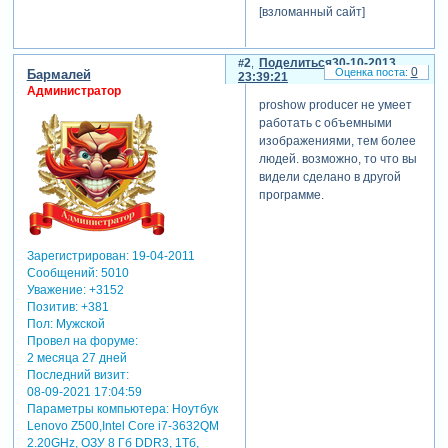
[взломанный сайт]
2
Поделиться
30-10-2013
0
Бармалей
23:39:21
Администратор
proshow producer не умеет
работать с объемными
изображениями, тем более
людей. возможно, то что вы
видели сделано в другой
программе.
Зарегистрирован
: 19-04-2011
Сообщений:
5010
Уважение:
+3152
Позитив:
+381
Пол:
Мужской
Провел на форуме:
2 месяца 27 дней
Последний визит:
08-09-2021 17:04:59
Параметры компьютера:
Ноутбук
Lenovo Z500,Intel Core i7-3632QM
2.20GHz, ОЗУ 8 Гб DDR3, 1Тб,