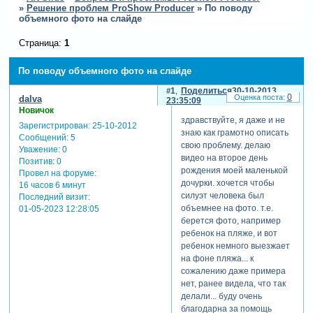
»
Решение проблем ProShow Producer
»
По поводу
объемного фото на слайде
Страница:
1
По поводу объемного фото на слайде
1
Поделиться
30-10-2013
0
dalva
23:35:09
Новичок
здравствуйте, я даже и не
Зарегистрирован
: 25-10-2012
знаю как грамотно описать
Сообщений:
5
свою проблему. делаю
Уважение:
0
видео на второе день
Позитив:
0
рождения моей маленькой
Провел на форуме:
дочурки. хочется чтобы
16 часов 6 минут
силуэт человека был
Последний визит:
объемнее на фото. т.е.
01-05-2023 12:28:05
берется фото, например
ребенок на пляже, и вот
ребенок немного выезжает
на фоне пляжа... к
сожалению даже примера
нет, ранее видела, что так
делали... буду очень
благодарна за помощь