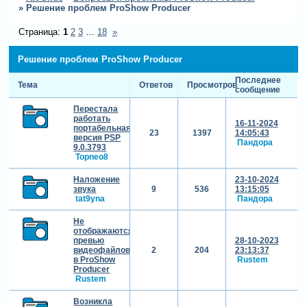
»
Решение проблем ProShow Producer
Страница:
1
2
3
…
18
»
Решение проблем ProShow Producer
Последнее
Тема
Ответов
Просмотров
сообщение
Перестала
работать
16-11-2024
портабельная
23
1397
14:05:43
версия PSP
Пандора
9.0.3793
Topneo8
Наложение
23-10-2024
звука
9
536
13:15:05
tat9yna
Пандора
Не
отображаются
превью
28-10-2023
видеофайлов
2
204
23:13:37
в ProShow
Rustem
Producer
Rustem
Возникла