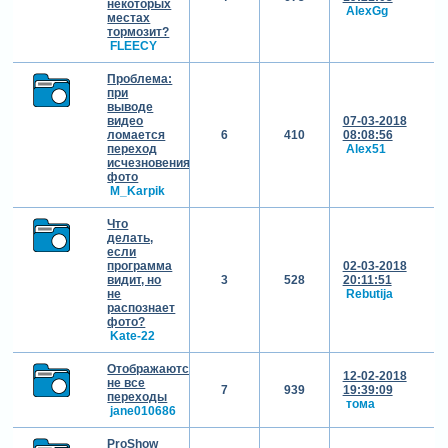
некоторых
AlexGg
местах
тормозит?
FLEECY
Проблема:
при
выводе
видео
07-03-2018
ломается
6
410
08:08:56
переход
Alex51
исчезновения
фото
M_Karpik
Что
делать,
если
программа
02-03-2018
видит, но
3
528
20:11:51
не
Rebutija
распознает
фото?
Kate-22
Отображаются
12-02-2018
не все
7
939
19:39:09
переходы
тома
jane010686
ProShow