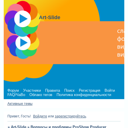
Art-Slide
Форум
Участники
Правила
Поиск
Регистрация
Войти
FAQ/ЧаВо
Облако тегов
Политика конфиденциальности
Активные темы
Привет, Гость!
Войдите
или
зарегистрируйтесь
.
»
Art-Slide
»
Вопросы и проблемы ProShow Producer