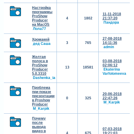
Настройка
программы
11-11-2018
ProShow
4
1802
21:37:20
Producer
Пандора
на MacOS
Лола77
27-08-2018
Хромакей
3
765
14:11:36
дед Саша
admin
Желтая
полоса в
03-08-2018
ProShow
02:06:12
13
18581
Producer
Ekaterina
5.0.3310
Varfolomeeva
Dashenka_ia
Проблема
при показе
20-06-2018
презентации
0
325
22:47:26
в Proshow
M_Karpik
Producer
M_Karpik
Почему
после
вывода
07-03-2018
видео в
4
675
19:21:03