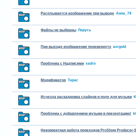
Расплывается изображение при выводе
Анна_79
Файлы не выбраны
Ларусь
При выходе изображение перевернуто
avrgold
Проблема с Надписями
xadro
Модификатор
Тарас
Исчезла раскадровка слайдов и поле для музыки
K
Проблема с добавлением музыки в презентацию!
k
Некорректная работа переходов ProShow Producer-