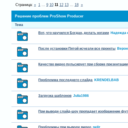
Страница:
«
1
…
9
10
11
12
13
…
18
»
Решение проблем ProShow Producer
Тема
Вот, что научился Богдан, делать ногами
Надежда 
После установки Пятой исчезли все проекты
Верон
Качество видео пульсирует при сборке презентации
Проблемма последнего слайда
KRENDELBAB
Загрузка шаблонов
Julia1986
При выводе слайд-шоу пропадает изображение фу
Проблеммы при выводе видео
nellz