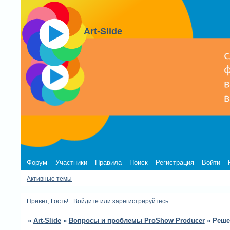
Art-Slide
Форум
Участники
Правила
Поиск
Регистрация
Войти
Активные темы
Привет, Гость!
Войдите
или
зарегистрируйтесь
.
»
Art-Slide
»
Вопросы и проблемы ProShow Producer
»
Реше