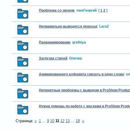
Проблема со звуком
лжеГеоргий
[
1
2
]
Неправильно выводится переход
Lara2
Панарамирование
grafinya
Загрузка стилей
Олечка
Анимированного алфавита связать в одно слово
о
Непонятные проблемы с выводом в ProShow Produc
Нужна помощь по работе с масками в ProShow Prod
Страница:
«
1
…
9
10
11
12
13
…
18
»