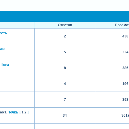
Ответов
Просмо
есть
2
438
ика
5
224
liena
8
386
4
196
7
393
тажа
Точка
[
1
2
]
34
361