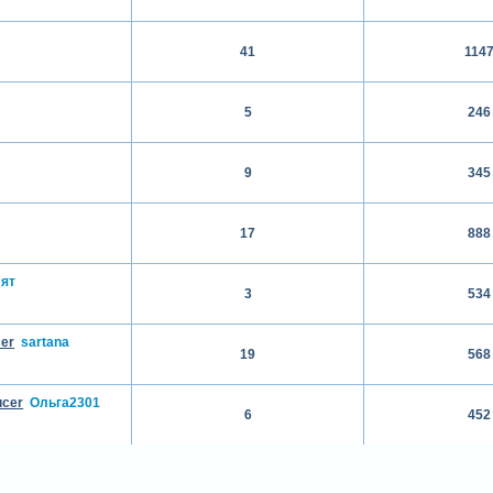
41
114
5
246
9
345
17
888
лят
3
534
er
sartana
19
568
ucer
Ольга2301
6
452