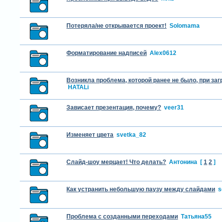
Потеряла/не открывается проект!
Solomama
Форматирование надписей
Alex0612
Возникла проблема, которой ранее не было, при за
HATALi
Зависает презентация, почему?
veer31
Изменяет цвета
svetka_82
Слайд-шоу мерцает! Что делать?
Антонина
[
1
2
]
Как устранить небольшую паузу между слайдами
s
Проблема с созданными переходами
Татьяна55