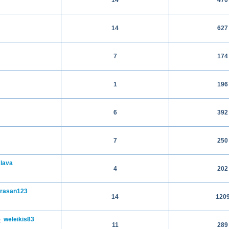
14
627
7
174
1
196
6
392
7
250
lava
4
202
irasan123
14
120
5
weleikis83
11
289