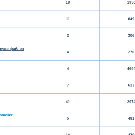
18
195
11
849
2
306
грузке файлов
4
270
4
469
7
613
41
297
omelier
5
481
14
470