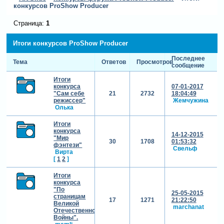
конкурсов ProShow Producer
Страница:
1
Итоги конкурсов ProShow Producer
Последнее
Тема
Ответов
Просмотров
сообщение
Итоги
конкурса
07-01-2017
"Сам себе
21
2732
18:04:49
режиссер"
Жемчужина
Олька
Итоги
конкурса
14-12-2015
"Мир
30
1708
01:53:32
фэнтези"
Свельф
Вирта
[
1
2
]
Итоги
конкурса
"По
25-05-2015
страницам
17
1271
21:22:50
Великой
marchanat
Отечественной
Войны".