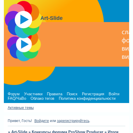
Art-Slide
Форум
Участники
Правила
Поиск
Регистрация
Войти
FAQ/ЧаВо
Облако тегов
Политика конфиденциальности
Активные темы
Привет, Гость!
Войдите
или
зарегистрируйтесь
.
»
Art-Slide
»
Конкурсы форума ProShow Producer
»
Итоги