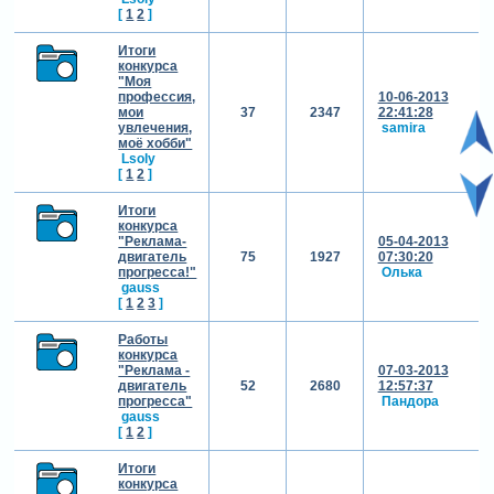
[
1
2
]
Итоги
конкурса
"Моя
профессия,
10-06-2013
мои
37
2347
22:41:28
увлечения,
samira
моё хобби"
Lsoly
[
1
2
]
Итоги
конкурса
"Реклама-
05-04-2013
двигатель
75
1927
07:30:20
прогресса!"
Олька
gauss
[
1
2
3
]
Работы
конкурса
"Реклама -
07-03-2013
двигатель
52
2680
12:57:37
прогресса"
Пандора
gauss
[
1
2
]
Итоги
конкурса