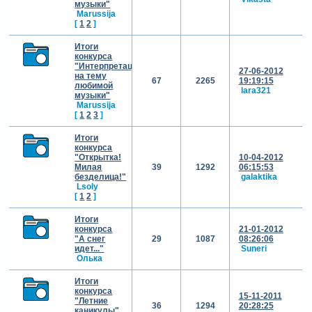
музыки"
Marussija
[
1
2
]
Итоги
конкурса
"Интерпретация
27-06-2012
на тему
67
2265
19:19:15
любимой
lara321
музыки"
Marussija
[
1
2
3
]
Итоги
конкурса
"Открытка!
10-04-2012
Милая
39
1292
06:15:53
безделица!"
galaktika
Lsoly
[
1
2
]
Итоги
конкурса
21-01-2012
"А снег
29
1087
08:26:06
идет..."
Suneri
Олька
Итоги
конкурса
15-11-2011
"Летние
36
1294
20:28:25
каникулы"