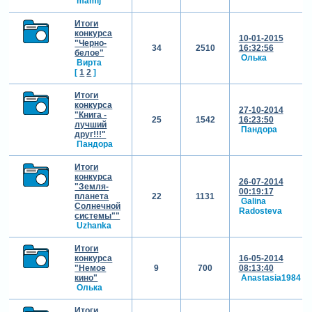
mamlj
Итоги
конкурса
10-01-2015
"Черно-
34
2510
16:32:56
белое"
Олька
Вирта
[
1
2
]
Итоги
конкурса
27-10-2014
"Книга -
25
1542
16:23:50
лучший
Пандора
друг!!!"
Пандора
Итоги
конкурса
26-07-2014
"Земля-
00:19:17
планета
22
1131
Galina
Солнечной
Radosteva
системы""
Uzhanka
Итоги
конкурса
16-05-2014
"Немое
9
700
08:13:40
кино"
Anastasia1984
Олька
Итоги