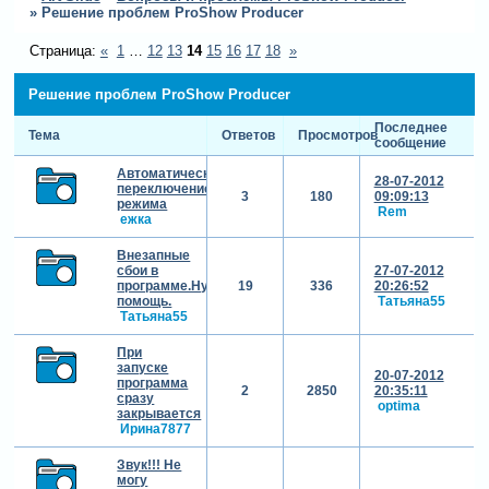
»
Решение проблем ProShow Producer
Страница:
«
1
…
12
13
14
15
16
17
18
»
Решение проблем ProShow Producer
Последнее
Тема
Ответов
Просмотров
сообщение
Автоматическое
28-07-2012
переключение
3
180
09:09:13
режима
Rem
ежка
Внезапные
сбои в
27-07-2012
программе.Нужна
19
336
20:26:52
помощь.
Татьяна55
Татьяна55
При
запуске
20-07-2012
программа
2
2850
20:35:11
сразу
optima
закрывается
Ирина7877
Звук!!! Не
могу