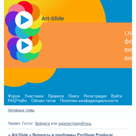
Art-Slide
Форум
Участники
Правила
Поиск
Регистрация
Войти
FAQ/ЧаВо
Облако тегов
Политика конфиденциальности
Активные темы
Привет, Гость!
Войдите
или
зарегистрируйтесь
.
»
Art-Slide
»
Вопросы и проблемы ProShow Producer