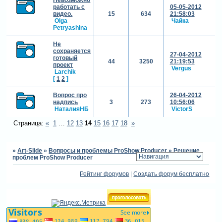
работать с
05-05-2012
видео.
15
634
21:58:03
Olga
Чайка
Petryashina
Не
сохраняется
27-04-2012
готовый
44
3250
21:19:53
проект
Vergus
Larchik
[
1
2
]
Вопрос про
26-04-2012
надпись
3
273
10:56:06
НаталияНБ
VictorS
Страница:
«
1
…
12
13
14
15
16
17
18
»
»
Art-Slide
»
Вопросы и проблемы ProShow Producer
»
Решение
проблем ProShow Producer
Рейтинг форумов
|
Создать форум бесплатно