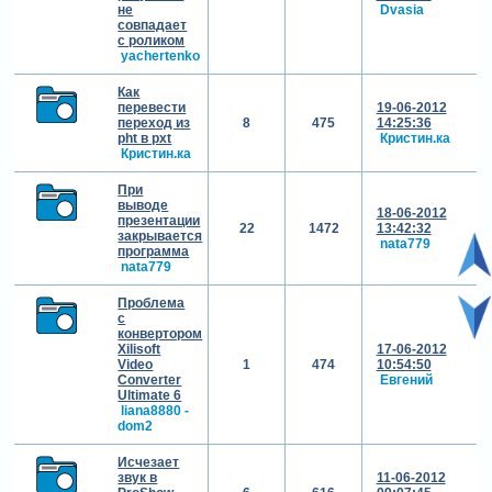
не
Dvasia
совпадает
с роликом
yachertenko
Как
перевести
19-06-2012
переход из
8
475
14:25:36
pht в pxt
Кристин.ка
Кристин.ка
При
выводе
18-06-2012
презентации
22
1472
13:42:32
закрывается
nata779
программа
nata779
Проблема
с
конвертором
Xilisoft
17-06-2012
Video
1
474
10:54:50
Converter
Евгений
Ultimate 6
liana8880 -
dom2
Исчезает
звук в
11-06-2012