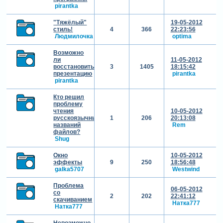
pirantka
"Тяжёлый"
19-05-2012
стиль!
4
366
22:23:56
Людмилочка
optima
Возможно
ли
11-05-2012
восстановить
3
1405
18:15:42
презентацию
pirantka
pirantka
Кто решил
проблему
чтения
10-05-2012
русскоязычных
1
206
20:13:08
названий
Rem
файлов?
Shug
Окно
10-05-2012
эффекты
9
250
18:56:48
galka5707
Westwind
Проблема
06-05-2012
со
2
202
22:41:12
скачиванием
Натка777
Натка777
Невозможно