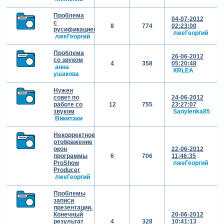
Проблема
04-07-2012
с
8
774
02:23:00
русификацией
лжеГеоргий
лжеГеоргий
Проблема
26-06-2012
со звуком
4
358
05:20:48
анна
XRLEA
ушакова
Нужен
совет по
24-06-2012
работе со
12
755
23:27:07
звуком
Sanylenka85
Викитаки
Некорректное
отображение
окон
22-06-2012
программы
6
706
11:46:35
ProShow
лжеГеоргий
Producer
лжеГеоргий
Проблемы
записи
презентации.
Конечный
20-06-2012
результат
4
328
10:41:13