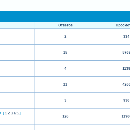
Ответов
Просмо
2
334
15
576
а
4
113
21
426
3
930
x
[
1
2
3
4
5
]
126
1190