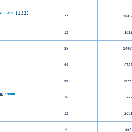
Westwind
[
1
2
3
]
77
1043
12
161
25
1096
60
873
66
1625
ях
admin
26
372
12
265
6
554