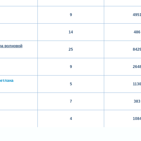
9
495
14
486
ра волновой
25
842
9
264
етлана
5
113
7
383
4
108