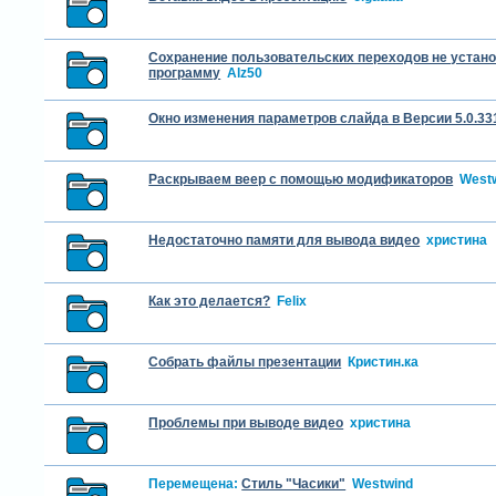
Сохранение пользовательских переходов не устан
программу
Alz50
Окно изменения параметров слайда в Версии 5.0.33
Раскрываем веер с помощью модификаторов
West
Недостаточно памяти для вывода видео
христина
Как это делается?
Felix
Собрать файлы презентации
Кристин.ка
Проблемы при выводе видео
христина
Перемещена:
Стиль "Часики"
Westwind