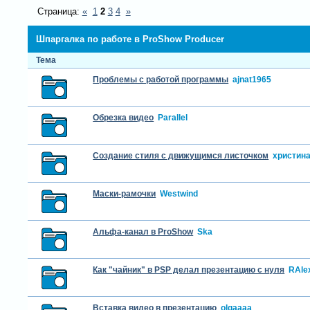
Страница:
«
1
2
3
4
»
Шпаргалка по работе в ProShow Producer
Тема
Проблемы с работой программы
ajnat1965
Обрезка видео
Parallel
Создание стиля с движущимся листочком
христин
Маски-рамочки
Westwind
Альфа-канал в ProShow
Ska
Как "чайник" в PSP делал презентацию с нуля
RAle
Вставка видео в презентацию
olgaaaa