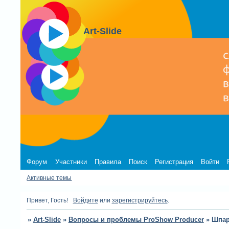
Art-Slide
Форум
Участники
Правила
Поиск
Регистрация
Войти
Активные темы
Привет, Гость!
Войдите
или
зарегистрируйтесь
.
»
Art-Slide
»
Вопросы и проблемы ProShow Producer
»
Шпар