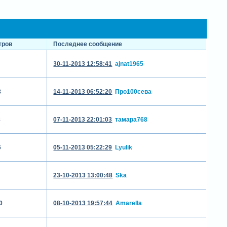
тров
Последнее сообщение
30-11-2013 12:58:41
ajnat1965
8
14-11-2013 06:52:20
Про100сева
8
07-11-2013 22:01:03
тамара768
6
05-11-2013 05:22:29
Lyulik
23-10-2013 13:00:48
Ska
0
08-10-2013 19:57:44
Amarella