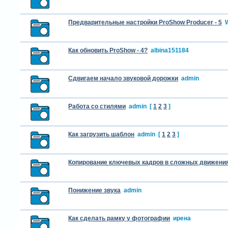
Предварительные настройки ProShow Producer - 5
Как обновить ProShow - 4?
albina151184
Сдвигаем начало звуковой дорожки
admin
Работа со стилями
admin
[
1
2
3
]
Как загрузить шаблон
admin
[
1
2
3
]
Копирование ключевых кадров в сложных движени
Понижение звука
admin
Как сделать рамку у фотографии
ирена