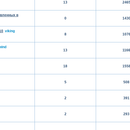
13
246
овленных в
0
143
10
viking
8
107
wind
13
116
18
155
5
508
2
391
2
293