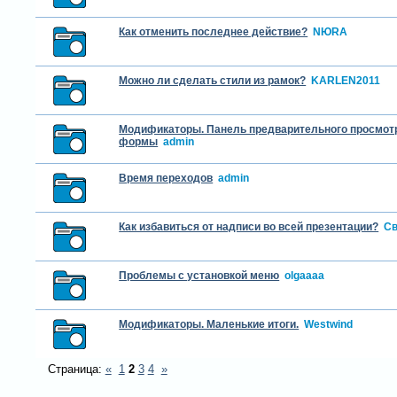
Как отменить последнее действие?
NЮRA
Можно ли сделать стили из рамок?
KARLEN2011
Модификаторы. Панель предварительного просмот
формы
admin
Время переходов
admin
Как избавиться от надписи во всей презентации?
Св
Проблемы с установкой меню
olgaaaa
Модификаторы. Маленькие итоги.
Westwind
Страница:
«
1
2
3
4
»