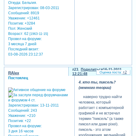
определяется, как диск
Откуда:
Бельгия.
переходы плавные, без
писать. вверху комбобокс
Зарегистрирован
: 08-03-2011
рывков. для моих целей psp
(это такой элемент для
Сообщений:
8919
отработал отлично.
выбора одной из
Уважение:
+12461
я хочу еще знать, какие
нескольких возможностей,
Позитив:
+3284
параметры имеет
примерно как меню, но он
Пол:
Женский
полученное на диске видео.
Возраст:
62
для экономии места всегда
[1963-11-15]
для этого я зайду в
Провел на форуме:
свернут до строчки) с
бесплатную программу
3 месяца 7 дней
надписью dvd type и в нем
mediainfo (сайт
Последний визит:
мы выберем, как
разработчика
03-08-2026 23:12:37
собирались, запись с
Зарегистрируйтесь, чтобы
максимально возможным
увидеть ссылки
) и открою в
качеством. она верхняя и её
ней файл c dvd,
23
Поделиться
16-11-2011
зовут "dvd hq (high quality -
+2
RAlex
12:21:48
содержащий полученное
maximum)". т.е. по мнению
Постоялец
видео. поскольку диск имеет
4. кто ты, пиксель?
psp это самый такой супер.
стандартную для
(немного теории)
любить - так королеву!
проигрывания dvd-
комбобокс video
плеерами структуру,
наверно трудно найти
standard (ниже и левее)
искомый файл будет
человека, который
Зарегистрирован
: 13-11-2011
позволяет нам выбрать
находиться в папке video_ts
работает с компьютерной
Сообщений:
243
систему. конечно же, это
и иметь расширение .vob.
графикой и не встречал
Уважение:
+210
pal, у нас тут не америка.
вот что сообщает
термин "пиксель" (а также
Позитив:
+22
хм... а вот еще ниже audio
mediainfo:
пиксел или даже pixel).
Провел на форуме:
format для записи звука
пиксель - это атом
3 дня 16 часов
почему-то нам предлагает
изображения, мельчайший