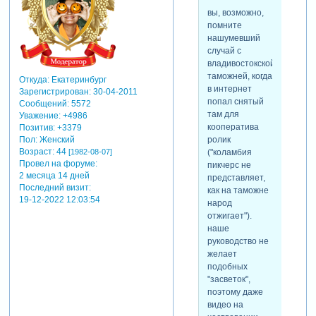
вы, возможно,
помните
нашумевший
случай с
владивостокской
таможней, когда
Откуда:
Екатеринбург
в интернет
Зарегистрирован
: 30-04-2011
попал снятый
Сообщений:
5572
там для
Уважение:
+4986
кооператива
Позитив:
+3379
ролик
Пол:
Женский
Возраст:
44
("коламбия
[1982-08-07]
Провел на форуме:
пикчерс не
2 месяца 14 дней
представляет,
Последний визит:
как на таможне
19-12-2022 12:03:54
народ
отжигает").
наше
руководство не
желает
подобных
"засветок",
поэтому даже
видео на