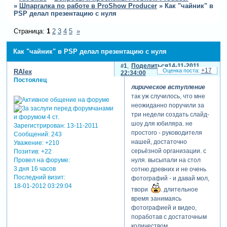
»
Шпаргалка по работе в ProShow Producer
»
Как "чайник" в
PSP делал презентацию с нуля
Страница:
1
2
3
4
5
»
Как "чайник" в PSP делал презентацию с нуля
1
Поделиться
14-11-2011
+17
RAlex
22:34:00
Постоялец
лирическое вступление
так уж случилось, что мне
неожиданно поручили за
три недели создать слайд-
шоу для юбиляра. не
Зарегистрирован
: 13-11-2011
простого - руководителя
Сообщений:
243
нашей, достаточно
Уважение:
+210
серьёзной организации. с
Позитив:
+22
Провел на форуме:
нуля. высыпали на стол
3 дня 16 часов
сотню древних и не очень
Последний визит:
фотографий - и давай мол,
18-01-2012 03:29:04
твори
. длительное
время занимаясь
фотографией и видео,
поработав с достаточным
количеством