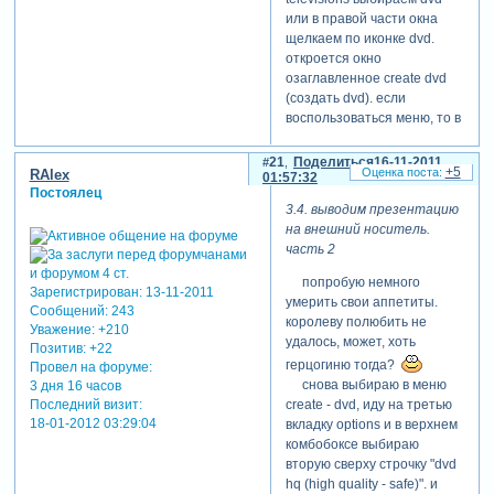
не увиди мработу так хоть
или в правой части окна
очень детально изучим то,
щелкаем по иконке dvd.
как вы ее творили)))
откроется окно
уверена что это многим
озаглавленное create dvd
поможет в освоении
(создать dvd). если
программы!
воспользоваться меню, то в
это окно мы попадем минуя
окно create output.
21
Поделиться
16-11-2011
+5
RAlex
мдя.... 7 вкладок. ладно, и
01:57:32
Постоялец
не такие программы
3.4. выводим презентацию
объезжали. [взломанный
на внешний носитель.
сайт] зато внизу окна такая
часть 2
линеечка с делениями и на
ней от 0 до отметочки около
попробую немного
Зарегистрирован
: 13-11-2011
625 (для моего случая)
умерить свои аппетиты.
Сообщений:
243
пространство залито
королеву полюбить не
Уважение:
+210
зеленым. это psp нам
удалось, может, хоть
Позитив:
+22
примерно оценил место,
герцогиню тогда?
Провел на форуме:
которое презентация на
снова выбираю в меню
3 дня 16 часов
диске займет.
create - dvd, иду на третью
Последний визит:
наша презентация будет
18-01-2012 03:29:04
вкладку options и в верхнем
на dvd единственной и
комбобоксе выбираю
должна запускаться, как
вторую сверху строчку "dvd
только мы вставим диск в
hq (high quality - safe)". и