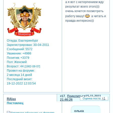
а я вот с нетерпением жду
место на timeline. фокус, да
результат всего этого)))
не совсем. первый слайд
очень хочется посмотреть
повторился. но это
работу вашу!
а читать и
нестрашно, щелкнем его и
правда интересно))
нажмем del. все, лишний
слайд удален. а что у нас с
переходами? наводим
курсор мыши на зону
перехода и читаем:
Откуда:
Екатеринбург
crossfade (blend) - linear. это
Зарегистрирован
: 30-04-2011
Сообщений:
5572
переход psp по умолчанию,
Уважение:
+4986
а нам нужно вставить между
Позитив:
+3379
каждой парой слайдов свой
Пол:
Женский
случайный переход. что ж,
Возраст:
44
[1982-08-07]
теперь щелкнем
правой
Провел на форуме:
кнопкой мыши по любому
2 месяца 14 дней
слайду на timeline (можно и
Последний визит:
в том же самом месте) и из
19-12-2022 12:03:54
меню выберем select all.
будут выбраны все слайды
на timeline. снова щелкнем
17
Поделиться
15-11-2011
+1
RAlex
правой
кнопкой мыши и
21:46:26
Постоялец
выберем randomize -
randomize transitions. и
олька
третий раз щелкаем правой