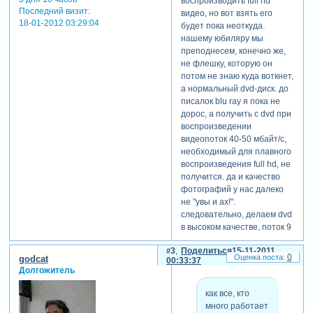
следует расположить. а
воспроизводить full hd
Последний визит:
потом... потом я загрузил
видео, но вот взять его
18-01-2012 03:29:04
пару первых фото в adobe
будет пока неоткуда.
premiere. поигрался с
нашему юбиляру мы
анимацией, оформлением и
преподнесем, конечно же,
понял, что в срок мне не
не флешку, которую он
успеть, даже если по 24
потом не знаю куда воткнет,
часа в сутки сидеть.
а нормальный dvd-диск. до
предрассудки долой: надо
писалок blu ray я пока не
искать редактор для слайд-
дорос, а получить с dvd при
шоу! как известно, когда
воспроизведении
совсем плохо на душе
видеопоток 40-50 мбайт/с,
становится, нынешний
необходимый для плавного
homo sapiens лезет в
воспроизведения full hd, не
интернет. там он находит
получится. да и качество
отдушинку, или ему
фотографий у нас далеко
окончательно делают плохо
не "увы и ах!".
))). в очередной раз
следовательно, делаем dvd
повезло. довольно быстро
в высоком качестве, поток 9
наткнулся на образцы
мбит/с, аспект 16:9. в конце
3
Поделиться
15-11-2011
слайд-шоу и все следы
работы, при выводе
0
godcat
00:33:37
привели к proshow producer
проекта определимся, куда
Долгожитель
(psp для краткости). попал
именно выводить
на этот вот форум.
презентацию - в файл avi,
как все, кто
быстренько раздобыл и
файл mpeg2 или сразу на
много работает