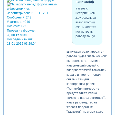
написал(а):
кнопкой мыши и выберем
а я вот с
select none, чтобы снять
нетерпением
Зарегистрирован
: 13-11-2011
выделение со слайдов. кто
Сообщений:
243
жду результат
не хочет играться с меню,
Уважение:
+210
всего этого)))
может выбрать все слайды,
Позитив:
+22
очень хочется
введя ctrl+a, а затем
Провел на форуме:
посмотреть
вставить случайные
3 дня 16 часов
работу вашу!
переходы по ctrl+shift+3.
Последний визит:
осталось наложить музыку.
18-01-2012 03:29:04
вынужден разочаровать -
работа будет "невыносной".
вы, возможно, помните
нашумевший случай с
владивостокской таможней,
когда в интернет попал
снятый там для
кооператива ролик
("коламбия пикчерс не
представляет, как на
таможне народ отжигает").
наше руководство не
желает подобных
"засветок", поэтому даже