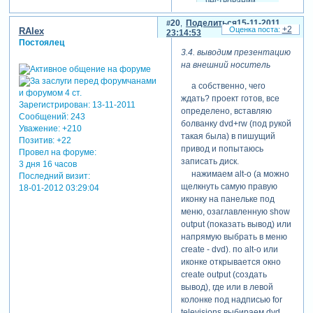
чествовании
будут снимать
20
Поделиться
15-11-2011
исключительно
+2
RAlex
23:14:53
свои
Постоялец
операторы.
3.4. выводим презентацию
на внешний носитель
а собственно, чего
эххх... жаль конечно, но тут
ждать? проект готов, все
Зарегистрирован
: 13-11-2011
уж лучше не рисковать)))
определено, вставляю
Сообщений:
243
болванку dvd+rw (под рукой
Уважение:
+210
такая была) в пишущий
ralex
Позитив:
+22
привод и попытаюсь
написал(а):
Провел на форуме:
записать диск.
3 дня 16 часов
так что
нажимаем alt-o (а можно
Последний визит:
потерпите, я
щелкнуть самую правую
18-01-2012 03:29:04
думаю, это
иконку на панельке под
будет не
меню, озаглавленную show
последняя
output (показать вывод) или
работа и
напрямую выбрать в меню
вторую я уж
create - dvd). по alt-o или
точно
иконке открывается окно
опубликую.
create output (создать
вывод), где или в левой
колонке под надписью for
тогда вторую подождем)))
televisions выбираем dvd