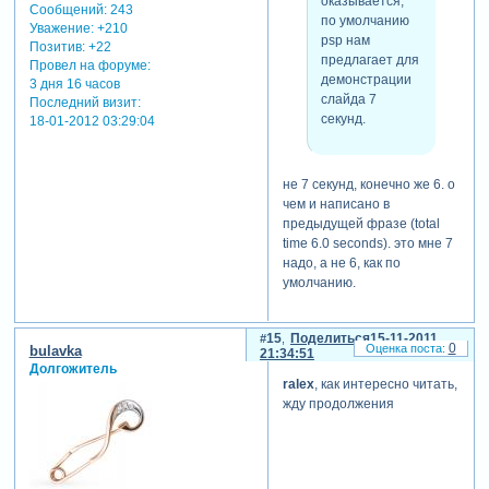
оказывается,
Сообщений:
243
использовать в процессе
по умолчанию
Уважение:
+210
перехода как части от а, так
psp нам
Позитив:
+22
и части от в. но этот
предлагает для
Провел на форуме:
нахлест укорачивает общее
демонстрации
3 дня 16 часов
время демонстрации
слайда 7
Последний визит:
изображений а и в. так,
секунд.
18-01-2012 03:29:04
если в презентации всего
два слайда - а и в, то
получим один переход а-в
не 7 секунд, конечно же 6. о
между ними. если мы хотим
чем и написано в
видеть а на протяжении 5
предыдущей фразе (total
секунд и столько же
time 6.0 seconds). это мне 7
времени в, а переход
надо, а не 6, как по
должен произойти за 1
умолчанию.
секунду, то нам надо иметь
продолжительность а,
равную 5+1=6 секунд и
15
Поделиться
15-11-2011
продолжительность в,
0
bulavka
21:34:51
равную 1+5=6 секунд. но
Долгожитель
ralex
, как интересно читать,
при этом общее время
жду продолжения
демонстрации презентации
будет равно 5+1+5=11
секунд, поскольку участок
продолжительностью в 1
секунду будет общим для а