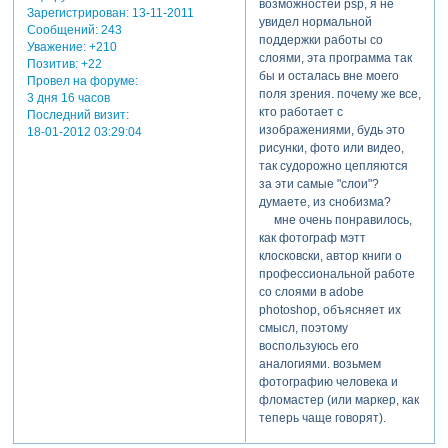
возможностей psp, я не
это и принято для dvd в
версия
Зарегистрирован
: 13-11-2011
иметь возможность
увидел нормальной
mpeg2. при частоте показа
Сообщений:
243
формата :
выводить одно и то же
поддержки работы со
Уважение:
+210
25 кадров в секунду (25 fps -
version 2
изображение на разных
слоями, эта программа так
Позитив:
+22
стандарт для
профиль
устройствах было принято
бы и осталась вне моего
Провел на форуме:
телевизионной системы
формата :
воистину мудрое решение -
поля зрения. почему же все,
3 дня 16 часов
pal) поток может достичь
main@main
размер пикселя не
кто работает с
Последний визит:
9.716 мбит/с (хм...а это
параметр bvop
фиксировать в его
изображениями, будь это
18-01-2012 03:29:04
неслабо..., dvd+rw может и
формата : да
свойствах, а определять
рисунки, фото или видео,
не потянуть на
параметр
самим устройством вывода.
так судорожно цепляются
воспроизведении). при
матрицы
и тогда из геометрических
за эти самые "слои"?
таких условиях на диск
формата : по
характеристик пикселя
думаете, из снобизма?
влезет до 1 часа видео
умолчанию
остается только его форма.
мне очень понравилось,
(capacity: up to 1 hour).
параметр gop
так какой же формы
как фотограф мэтт
прочее там неинтересно.
формата : m=3,
пиксель? круглый, как
клосковски, автор книги о
n=15
лампочка на мозаичных
профессиональной работе
продолжительность
четвертая вкладка
информационных табло,
со слоями в adobe
: 10 м.
burning (прожиг)
висящих на улицах наших
photoshop, объясняет их
вид битрейта :
определяет процесс самой
городов? квадратный?
смысл, поэтому
переменный
записи. верхний комбобокс
прямоугольный? а может,
воспользуюсь его
битрейт : 7412
(dvd writer) позволяет нам
он шестигранный?
аналогиями. возьмем
кбит/сек
выбрать пишущий привод,
оказывается и тут все
фотографию человека и
максимальный
куда мы поместили
неоднозначно.
фломастер (или маркер, как
битрейт : 7447
болванку для записи. там
у струйного принтера,
теперь чаще говорят).
кбит/сек
много других
того, что печатает
дорисуем этим маркером
ширина : 720
занимательных установок,