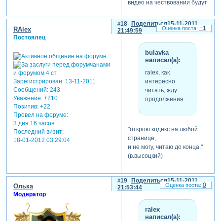
видео на чествовании будут
снимать исключительно
свои операторы.
18
Поделиться
15-11-2011
+1
RAlex
так что потерпите, я думаю,
21:49:59
Постоялец
это будет не последняя
работа и вторую я уж точно
bulavka
опубликую.
написал(а):
отредактировано ralex (15-
ralex, как
11-2011 21:47:39)
интересно
Зарегистрирован
: 13-11-2011
Сообщений:
243
читать, жду
Уважение:
+210
продолжения
Позитив:
+22
Провел на форуме:
3 дня 16 часов
"открою кодекс на любой
Последний визит:
странице,
18-01-2012 03:29:04
и не могу, читаю до конца."
(в.высоцкий)
19
Поделиться
15-11-2011
0
Олька
21:53:44
Модератор
ralex
написал(а):