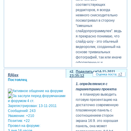
соответствующих
редакторов, я всегда
немного снисходительно
посматривал в сторону
"смешных
слайдопрограммулек". ведь
я прекрасно понимаю, что
слайд-шоу - это обычный
видеоролик, созданный на
основе тривиальных
фотографий, так или иначе
оформленных и
приправленных
2
Поделиться
14-11-2011
различными эффектами -
+7
RAlex
23:35:12
движением, переходами и
Постоялец
прочим. следовательно,
1. определяемся с
такой ролик можно создать
параметрами проекта
в любом знакомом мне
я планирую выводить
видеоредакторе. четыре
готовую презентацию на
дня ушло на получение
достаточно современную
Зарегистрирован
: 13-11-2011
сканов и их ретушь в adobe
плазменную панель с
Сообщений:
243
photoshop, еще два - на
соотношением сторон
Уважение:
+210
определение хронологии, в
экрана 16:9. это хорошая
Позитив:
+22
которой фотографии
Провел на форуме:
панель, она может
3 дня 16 часов