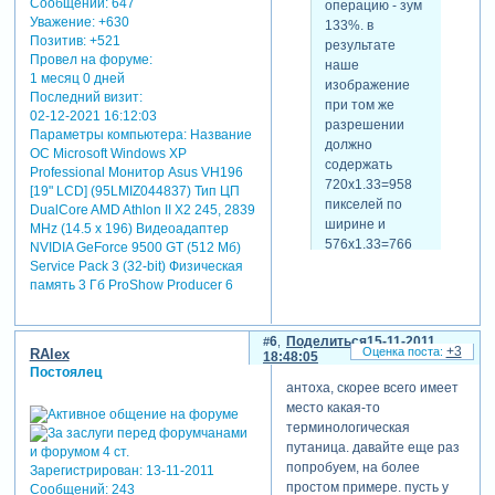
(
Зарегистрируйтесь, чтобы
Сообщений:
647
операцию - зум
работу все равно придется.
увидеть ссылки
). после
Уважение:
+630
как сделать презентацию в
133%. в
знакомства с acdsee и irfan
Позитив:
+521
целом мне понятно: надо
отредактировано ralex (14-
результате
view все же остановился на
Провел на форуме:
создать
11-2011 23:55:08)
наше
1 месяц 0 дней
ней. на мой взгляд крайне
последовательность
изображение
Последний визит:
удобна и функциональна,
слайдов на timeline и
при том же
02-12-2021 16:12:03
хотя большинство её
определить переходы
разрешении
Параметры компьютера:
Название
функций мне никогда не
между этими слайдами. а
должно
ОС Microsoft Windows XP
требовались. умеет, кстати,
еще положить аудиофайлы
содержать
Professional Монитор Asus VH196
показывать материал в
(скорее всего, некий
720х1.33=958
[19" LCD] (95LMIZ044837) Тип ЦП
режиме собственного
аудиомикс) на
пикселей по
DualCore AMD Athlon II X2 245, 2839
примитивного слайдшоу. а
единственную звуковую
ширине и
MHz (14.5 x 196) Видеоадаптер
фотографии с
дорожку. любой слайд в psp
576х1.33=766
NVIDIA GeForce 9500 GT (512 Мб)
фотоаппарата, если там
- это набор слоев, каждый
пикселей по
Service Pack 3 (32-bit) Физическая
есть exif информация,
из которых может
высоте. да,
память 3 Гб ProShow Producer 6
автоматом поворачивает в
содержать растровое
часть этих
нужную ориентацию.
изображение, маску, видео
пикселей
ясно, что psp
6
или звук (к растровым
Поделиться
15-11-2011
отсечется,
+3
RAlex
18:48:05
совершенно не нужны наши
изображениям я отношу
выйдя за
Постоялец
сканы с разрешением в 5,
также заливки, текстуры и
пределы
антоха, скорее всего имеет
10 и более мегапикселей. у
градиенты). к содержимому
экрана и в
место какая-то
нас dvd-шка будет 720х576
графического слоя могут
результирующем
терминологическая
пикселей всего-то. и вроде
применяться различного
изображении
путаница. давайте еще раз
получается, что если
рода воздействия -
по-прежнему
попробуем, на более
Зарегистрирован
: 13-11-2011
фотографии к этому
перемещение, вращение,
останутся
простом примере. пусть у
Сообщений:
243