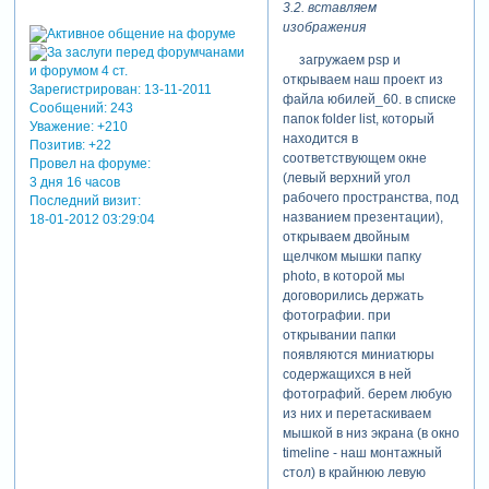
3.2. вставляем
а музыку зачем? отвечаю:
11-2011 01:35:43)
изображения
для увеличения потока
данных, считываемого с
загружаем psp и
dvd. между прочим, это
открываем наш проект из
Зарегистрирован
: 13-11-2011
дополнительные 0.2 мбит/с
файла юбилей_60. в списке
Сообщений:
243
и они тоже свою нехорошую
папок folder list, который
Уважение:
+210
роль могут сыграть. мы
находится в
Позитив:
+22
будем вставлять в
соответствующем окне
Провел на форуме:
презентацию слайды и
(левый верхний угол
3 дня 16 часов
переходы между ними.
рабочего пространства, под
Последний визит:
каждый слайд будет просто
названием презентации),
18-01-2012 03:29:04
отдельной фотографией
открываем двойным
без примененых к ней
щелчком мышки папку
воздействий. переход мы
photo, в которой мы
укажем случайный,
договорились держать
предоставив psp после
фотографии. при
каждого слайда ставить
открывании папки
новый переход (хорошо,
появляются миниатюры
что он так умеет). это
содержащихся в ней
избавит нас от тупого (для
фотографий. берем любую
поставленной цели) и
из них и перетаскиваем
монотонного занятия
мышкой в низ экрана (в окно
вручную вставлять
timeline - наш монтажный
переходы. зачем разные
стол) в крайнюю левую
переходы? есть