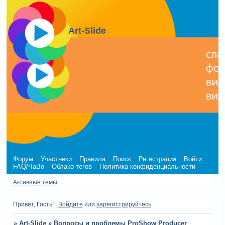
Art-Slide
Форум
Участники
Правила
Поиск
Регистрация
Войти
FAQ/ЧаВо
Облако тегов
Политика конфиденциальности
Активные темы
Привет, Гость!
Войдите
или
зарегистрируйтесь
.
»
Art-Slide
»
Вопросы и проблемы ProShow Producer