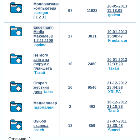
Модернизация
20-05-2013
компьютера
67
11622
11:18:03
caregor
godcat
[
1
2
3
]
Engelmann
Media
10-01-2013
MakeMe3D
17
3031
15:00:47
1.2.11.1100
Freelancer
optima
Не могу
зайти на
10-01-2013
форум с
10
2460
12:33:20
планшета
Такай
Такай
Сгорел
21-12-2012
жесткий
16
9546
23:44:38
диск
faina
XRLEA
16-12-2012
Медиаплеер
2
462
21:18:38
Бармалей
Такай
Выбор
27-07-2011
сканера
12
859
18:38:48
inach
Suneri
Страница:
1