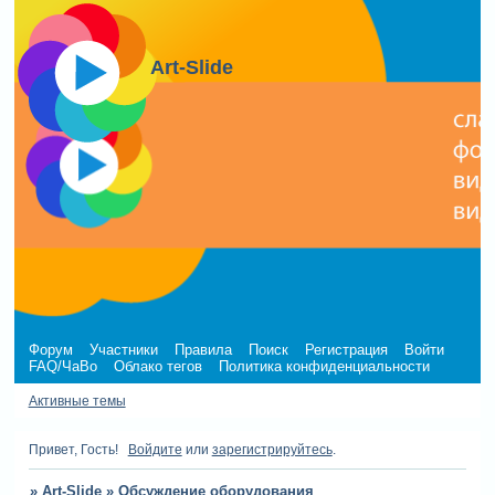
Art-Slide
Форум
Участники
Правила
Поиск
Регистрация
Войти
FAQ/ЧаВо
Облако тегов
Политика конфиденциальности
Активные темы
Привет, Гость!
Войдите
или
зарегистрируйтесь
.
»
Art-Slide
»
Обсуждение оборудования