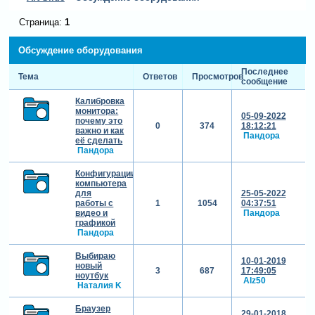
Страница:
1
Обсуждение оборудования
Последнее
Тема
Ответов
Просмотров
сообщение
Калибровка
монитора:
05-09-2022
почему это
0
374
18:12:21
важно и как
Пандора
её сделать
Пандора
Конфигурации
компьютера
для
25-05-2022
работы с
1
1054
04:37:51
видео и
Пандора
графикой
Пандора
Выбираю
10-01-2019
новый
3
687
17:49:05
ноутбук
Alz50
Наталия K
Браузер
29-01-2018