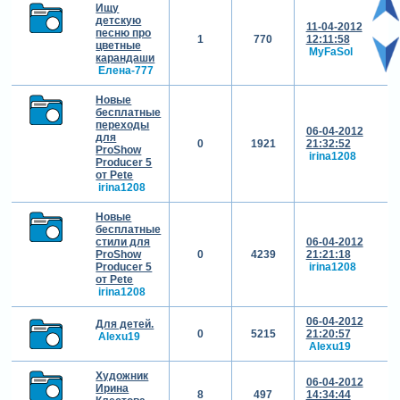
Ищу
детскую
11-04-2012
песню про
1
770
12:11:58
цветные
MyFaSol
карандаши
Елена-777
Новые
бесплатные
переходы
06-04-2012
для
0
1921
21:32:52
ProShow
irina1208
Producer 5
от Pete
irina1208
Новые
бесплатные
стили для
06-04-2012
ProShow
0
4239
21:21:18
Producer 5
irina1208
от Pete
irina1208
06-04-2012
Для детей.
0
5215
21:20:57
Alexu19
Alexu19
Художник
06-04-2012
Ирина
8
497
14:34:44