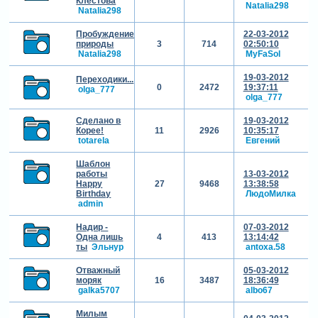
Клестова
Natalia298
Natalia298
Пробуждение
22-03-2012
природы
3
714
02:50:10
Natalia298
MyFaSol
19-03-2012
Переходики...
0
2472
19:37:11
olga_777
olga_777
Сделано в
19-03-2012
Корее!
11
2926
10:35:17
totarela
Евгений
Шаблон
работы
13-03-2012
Happy
27
9468
13:38:58
Birthday
ЛюдоМилка
admin
Надир -
07-03-2012
Одна лишь
4
413
13:14:42
ты
Эльнур
antoxa.58
Отважный
05-03-2012
моряк
16
3487
18:36:49
galka5707
albo67
Милым