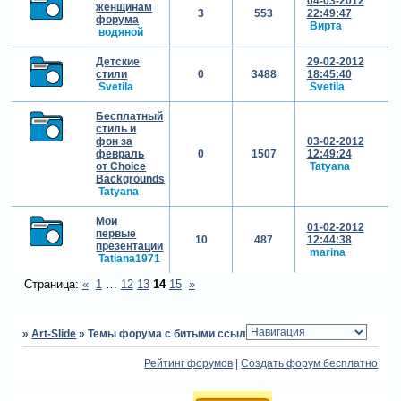
04-03-2012
женщинам
3
553
22:49:47
форума
Вирта
водяной
Детские
29-02-2012
стили
0
3488
18:45:40
Svetila
Svetila
Бесплатный
стиль и
фон за
03-02-2012
февраль
0
1507
12:49:24
от Choice
Tatyana
Backgrounds
Tatyana
Мои
01-02-2012
первые
10
487
12:44:38
презентации
marina
Tatiana1971
Страница:
«
1
…
12
13
14
15
»
»
Art-Slide
»
Темы форума с битыми ссылками
Рейтинг форумов
|
Создать форум бесплатно