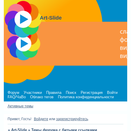
Art-Slide
Форум
Участники
Правила
Поиск
Регистрация
Войти
FAQ/ЧаВо
Облако тегов
Политика конфиденциальности
Активные темы
Привет, Гость!
Войдите
или
зарегистрируйтесь
.
»
Art-Slide
»
Темы форума с битыми ссылками