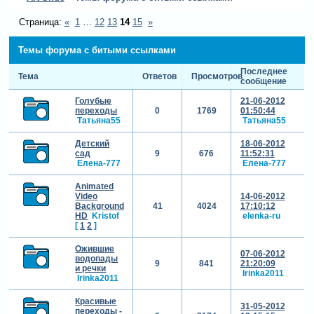
Страница:
«
1
…
12
13
14
15
»
Темы форума с битыми ссылками
Последнее
Тема
Ответов
Просмотров
сообщение
Голубые
21-06-2012
переходы
0
1769
01:50:44
Татьяна55
Татьяна55
Детский
18-06-2012
сад
9
676
11:52:31
Елена-777
Елена-777
Animated
Video
14-06-2012
Background
41
4024
17:10:12
HD
Kristof
elenka-ru
[
1
2
]
Ожившие
07-06-2012
водопады
9
841
21:20:09
и речки
Irinka2011
Irinka2011
Красивые
31-05-2012
переходы -