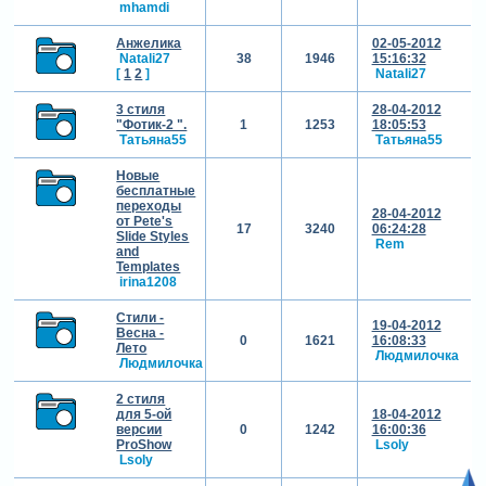
mhamdi
Анжелика
02-05-2012
Natali27
38
1946
15:16:32
[
1
2
]
Natali27
3 стиля
28-04-2012
"Фотик-2 ".
1
1253
18:05:53
Татьяна55
Татьяна55
Новые
бесплатные
переходы
28-04-2012
от Pete's
17
3240
06:24:28
Slide Styles
Rem
and
Templates
irina1208
Стили -
19-04-2012
Весна -
0
1621
16:08:33
Лето
Людмилочка
Людмилочка
2 стиля
для 5-ой
18-04-2012
версии
0
1242
16:00:36
ProShow
Lsoly
Lsoly