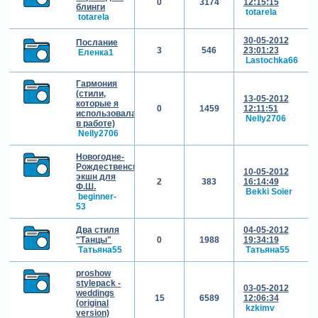
0
3174
12:15:15
блинги
totarela
totarela
30-05-2012
Послание
3
546
23:01:23
Еленка1
Lastochka66
Гармония
(стили,
13-05-2012
которые я
0
1459
12:11:51
использовала
Nelly2706
в работе)
Nelly2706
Новогодне-
Рождественский
10-05-2012
экшн для
2
383
16:14:49
Ф.Ш.
Bekki Soier
beginner-
53
Два стиля
04-05-2012
"Танцы"
0
1988
19:34:19
Татьяна55
Татьяна55
proshow
stylepack -
03-05-2012
weddings
15
6589
12:06:34
(original
kzkimv
version)