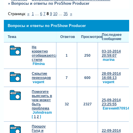
»
Вопросы и ответы по ProShow Producer
Страница:
«
1
…
6
7
8
9
10
…
35
»
Вопросы и ответы по ProShow Producer
Последнее
Тема
Ответов
Просмотров
сообщение
Не
корретно
03-10-2014
отображаются
1
250
20:59:07
стили
marina
Filmina
Скрытие
28-09-2014
переходов
7
600
16:08:13
vagant
vagant
Помогите
выяснить в
чем может
25-09-2014
быть
32
2327
23:25:55
проблема
Евгения870914
Johndream
[
1
2
]
Прошоу
Голд и
22-09-2014