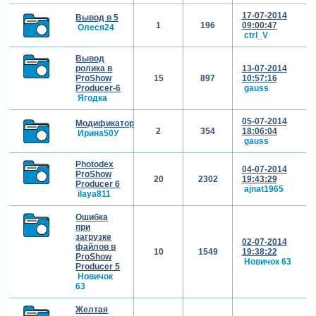
17-07-2014
Вывод в 5
1
196
09:00:47
Олеся24
ctrl_V
Вывод
ролика в
13-07-2014
ProShow
15
897
10:57:16
Producer-6
gauss
Ягодка
05-07-2014
Модификатор
2
354
18:06:04
Ирина50У
gauss
Photodex
04-07-2014
ProShow
20
2302
19:43:29
Producer 6
ajnat1965
ilaya811
Ошибка
при
загрузке
02-07-2014
файлов в
10
1549
19:38:22
ProShow
Новичок 63
Producer 5
Новичок
63
Желтая