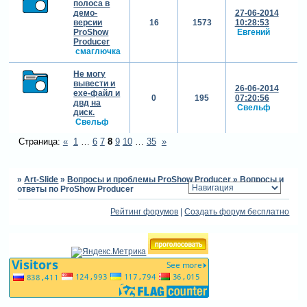
полоса в
демо-
27-06-2014
версии
16
1573
10:28:53
ProShow
Евгений
Producer
смаглючка
Не могу
вывести и
26-06-2014
ехе-файл и
0
195
07:20:56
двд на
Свельф
диск.
Свельф
Страница:
«
1
…
6
7
8
9
10
…
35
»
»
Art-Slide
»
Вопросы и проблемы ProShow Producer
»
Вопросы и
ответы по ProShow Producer
Рейтинг форумов
|
Создать форум бесплатно