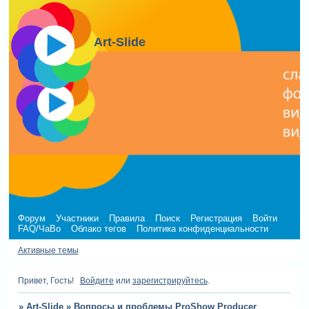
Art-Slide
Форум
Участники
Правила
Поиск
Регистрация
Войти
FAQ/ЧаВо
Облако тегов
Политика конфиденциальности
Активные темы
Привет, Гость!
Войдите
или
зарегистрируйтесь
.
»
Art-Slide
»
Вопросы и проблемы ProShow Producer