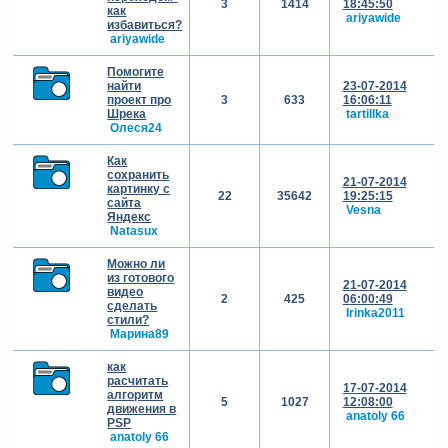
3
1414
18:45:50
как
ariyawide
избавиться?
ariyawide
Помогите
найти
23-07-2014
проект про
3
633
16:06:11
Шрека
tartillka
Олеся24
Как
сохранить
21-07-2014
картинку с
22
35642
19:25:15
сайта
Vesna
Яндекс
Natasux
Можно ли
из готового
21-07-2014
видео
2
425
06:00:49
сделать
Irinka2011
стили?
Марина89
как
расчитать
17-07-2014
алгоритм
5
1027
12:08:00
движения в
anatoly 66
PSP
anatoly 66