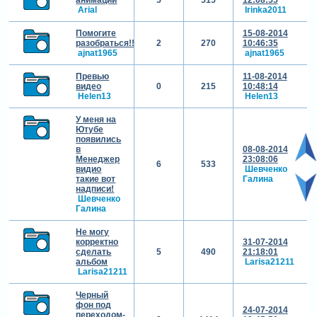
Arial
Irinka2011
Помогите
15-08-2014
разобраться!!!
2
270
10:46:35
ajnat1965
ajnat1965
Превью
11-08-2014
видео
0
215
10:48:14
Helen13
Helen13
У меня на
Ютубе
появились
в
08-08-2014
Менеджер
23:08:06
6
533
видио
Шевченко
такие вот
Галина
надписи!
Шевченко
Галина
Не могу
корректно
31-07-2014
сделать
5
490
21:18:01
альбом
Larisa21211
Larisa21211
Черный
фон под
24-07-2014
переходом-