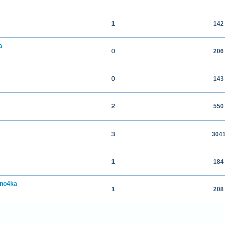
1
142
a
0
206
0
143
2
550
3
304
1
184
ino4ka
1
208