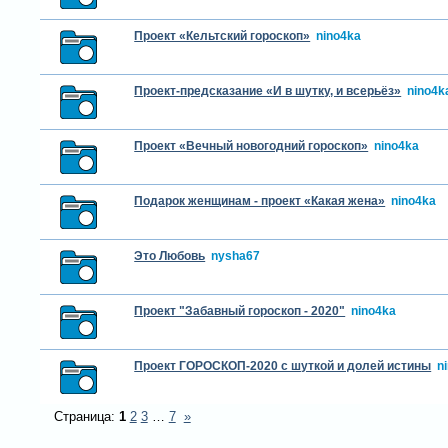
Проект «Кельтский гороскоп»
nino4ka
Проект-предсказание «И в шутку, и всерьёз»
nino4k
Проект «Вечный новогодний гороскоп»
nino4ka
Подарок женщинам - проект «Какая жена»
nino4ka
Это Любовь
nysha67
Проект "Забавный гороскоп - 2020"
nino4ka
Проект ГОРОСКОП-2020 с шуткой и долей истины
n
Страница:
1
2
3
…
7
»