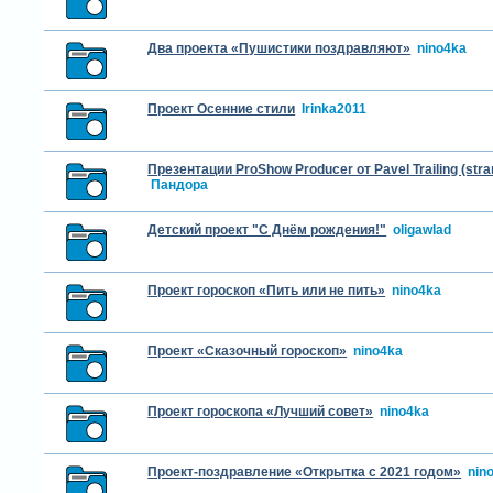
Два проекта «Пушистики поздравляют»
nino4ka
Проект Осенние стили
Irinka2011
Презентации ProShow Producer от Pavel Trailing (str
Пандора
Детский проект "С Днём рождения!"
oligawlad
Проект гороскоп «Пить или не пить»
nino4ka
Проект «Сказочный гороскоп»
nino4ka
Проект гороскопа «Лучший совет»
nino4ka
Проект-поздравление «Открытка с 2021 годом»
nin