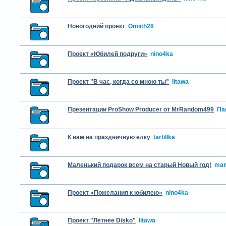
Новогодний проект
Omich28
Проект «Юбилей подруги»
nino4ka
Проект "В час, когда со мною ты"
litawa
Презентации ProShow Producer от MrRandom499
Па
К нам на праздничную ёлку
tartillka
Маленький подарок всем на старый Новый год!
mam
Проект «Пожелания к юбилею»
nino4ka
Проект "Летнее Disko"
litawa