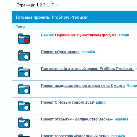
Страница:
1
2
3
…
7
»
Готовые проекты ProShow Producer
Тема
Важно:
Обращение к участникам форума
admin
Проект «Одна такая»
nino4ka
Помогите найти готовый проект ProShow Producer!
Проект поздравительной открытки на 8 марта
Панд
Проект С Новым годом! 2019
admin
Проект открытки «Волшебство Весны»
nino4ka
Проект гороскопа «Идеальный день»
nino4ka