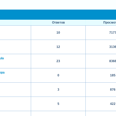
Ответов
Просмо
10
717
12
313
lula
23
836
ора
0
185
3
876
5
422