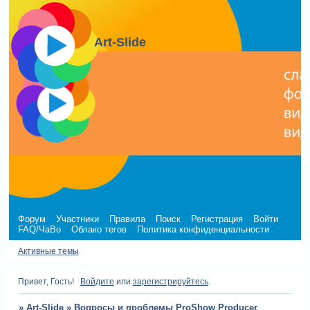
Art-Slide
Форум
Участники
Правила
Поиск
Регистрация
Войти
FAQ/ЧаВо
Облако тегов
Политика конфиденциальности
Активные темы
Привет, Гость!
Войдите
или
зарегистрируйтесь
.
»
Art-Slide
»
Вопросы и проблемы ProShow Producer