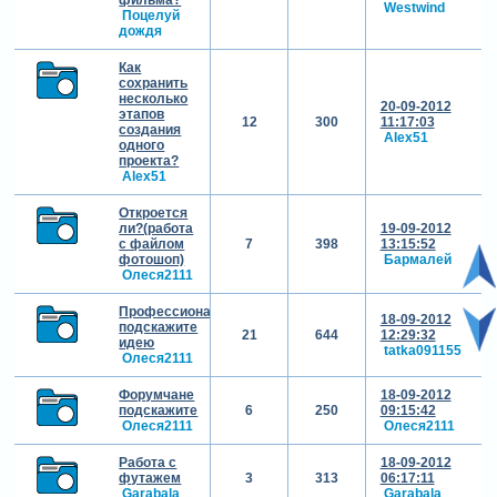
Westwind
Поцелуй
дождя
Как
сохранить
несколько
20-09-2012
этапов
12
300
11:17:03
создания
Alex51
одного
проекта?
Alex51
Откроется
ли?(работа
19-09-2012
с файлом
7
398
13:15:52
фотошоп)
Бармалей
Олеся2111
Профессионалы
18-09-2012
подскажите
21
644
12:29:32
идею
tatka091155
Олеся2111
Форумчане
18-09-2012
подскажите
6
250
09:15:42
Олеся2111
Олеся2111
Работа с
18-09-2012
футажем
3
313
06:17:11
Garabala
Garabala