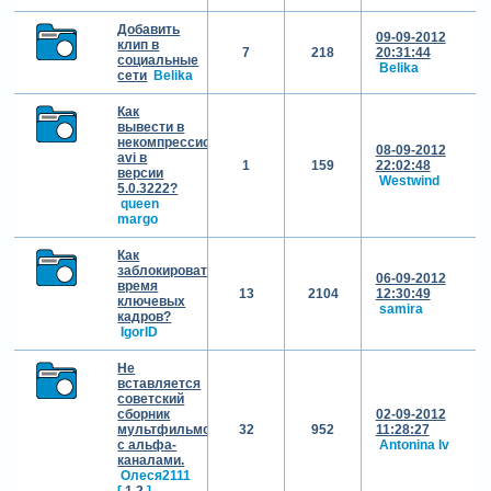
Добавить
09-09-2012
клип в
7
218
20:31:44
социальные
Belika
сети
Belika
Как
вывести в
некомпрессисонный
08-09-2012
avi в
1
159
22:02:48
версии
Westwind
5.0.3222?
queen
margo
Как
заблокировать
06-09-2012
время
13
2104
12:30:49
ключевых
samira
кадров?
IgorID
Не
вставляется
советский
сборник
02-09-2012
мультфильмов
32
952
11:28:27
с альфа-
Antonina Iv
каналами.
Олеся2111
[
1
2
]