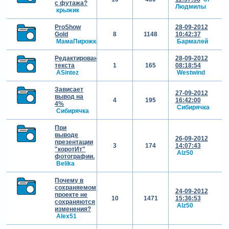
с футажа?
Людмилы
крыжик
ProShow
28-09-2012
Gold
8
1148
10:42:37
МамаПирожка
Бармалей
Редактирование
28-09-2012
текста
1
165
08:18:54
ASintez
Westwind
Зависает
27-09-2012
вывод на
4
195
16:42:00
4%
Сибирячка
Сибирячка
При
выводе
26-09-2012
презентации
3
174
14:07:43
"коротИт"
Alz50
фотографии.
Belika
Почему в
сохраняемом
24-09-2012
проекте не
10
1471
15:36:53
сохраняются
Alz50
изменения?
Alex51