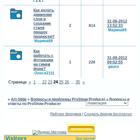
Как делать
движения
слоя в
31-08-2012
создание
2
814
13:52:33
стиля
Марина89
прошоу
продюсер?
Марина89
Как
работать с
31-08-2012
футажами
1
226
09:02:55
на синем
gauss
фоне?
Олеся2111
Страница:
«
1
…
22
23
24
25
26
…
35
»
»
Art-Slide
»
Вопросы и проблемы ProShow Producer
»
Вопросы и
ответы по ProShow Producer
Рейтинг форумов
|
Создать форум бесплатно